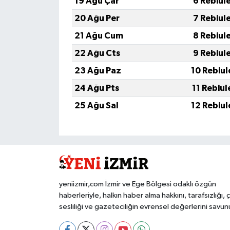
19 Ağu Çar
6 Rebiul
20 Ağu Per
7 Rebiul
21 Ağu Cum
8 Rebiul
22 Ağu Cts
9 Rebiul
23 Ağu Paz
10 Rebiul
24 Ağu Pts
11 Rebiul
25 Ağu Sal
12 Rebiul
yeniizmir,com İzmir ve Ege Bölgesi odaklı özgün
haberleriyle, halkın haber alma hakkını, tarafsızlığı, 
sesliliği ve gazeteciliğin evrensel değerlerini savun