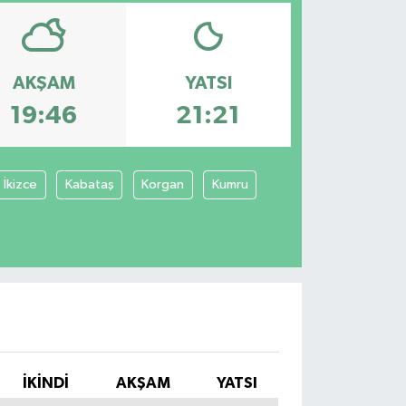
AKŞAM
YATSI
19:46
21:21
İkizce
Kabataş
Korgan
Kumru
İKINDI
AKŞAM
YATSI