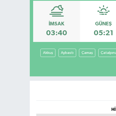
Spor
Teknoloji
İMSAK
GÜNEŞ
03:40
05:21
Tatil ve Seyahat
Çevre
Akkuş
Aybastı
Çamaş
Çatalpın
Okul Gazetesi
Hİ