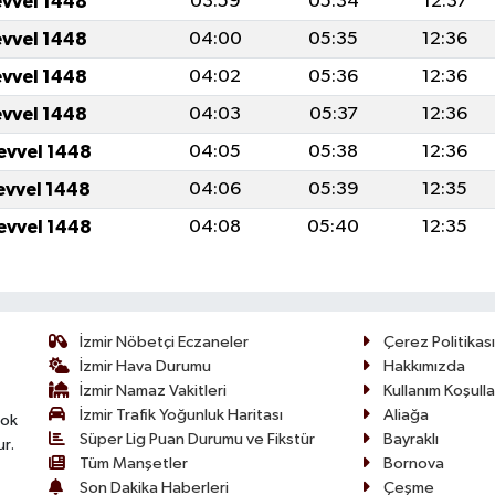
evvel 1448
03:59
05:34
12:37
evvel 1448
04:00
05:35
12:36
evvel 1448
04:02
05:36
12:36
evvel 1448
04:03
05:37
12:36
evvel 1448
04:05
05:38
12:36
evvel 1448
04:06
05:39
12:35
evvel 1448
04:08
05:40
12:35
İzmir Nöbetçi Eczaneler
Çerez Politikası
İzmir Hava Durumu
Hakkımızda
İzmir Namaz Vakitleri
Kullanım Koşulla
İzmir Trafik Yoğunluk Haritası
Aliağa
çok
Süper Lig Puan Durumu ve Fikstür
Bayraklı
ur.
Tüm Manşetler
Bornova
Son Dakika Haberleri
Çeşme