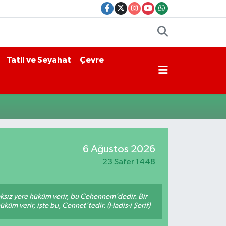
Tatil ve Seyahat
Çevre
6 Ağustos 2026
23 Safer 1448
aksız yere hüküm verir, bu Cehennem’dedir. Bir
küm verir, işte bu, Cennet’tedir. (Hadis-i Şerif)