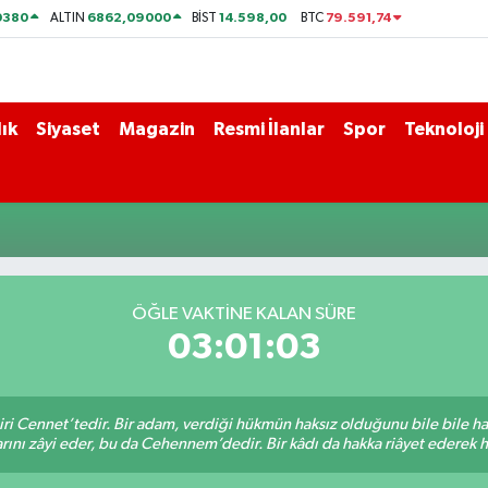
0380
6862,09000
14.598,00
79.591,74
ALTIN
BİST
BTC
ık
Siyaset
Magazin
Resmi İlanlar
Spor
Teknoloji
ÖĞLE VAKTİNE KALAN SÜRE
03:01:03
iri Cennet’tedir. Bir adam, verdiği hükmün haksız olduğunu bile bile h
rını zâyi eder, bu da Cehennem’dedir. Bir kâdı da hakka riâyet ederek hü