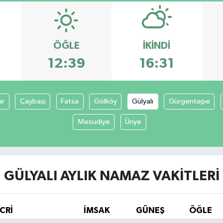
ÖĞLE
İKINDI
12:39
16:31
ar
Çaybaşı
Fatsa
Gölköy
Gülyalı
Gürgentepe
Mesudiye
Ünye
GÜLYALI AYLIK NAMAZ VAKITLERI
CRİ
İMSAK
GÜNEŞ
ÖĞLE