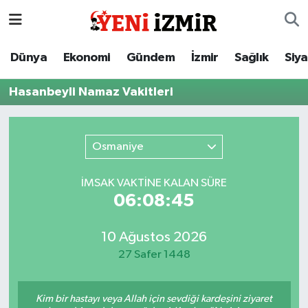
Dünya
İzmir Nöbetçi Eczaneler
Dünya
Ekonomi
Gündem
İzmir
Sağlık
Siy
Ekonomi
İzmir Hava Durumu
Hasanbeyli Namaz Vakitleri
Gündem
İzmir Namaz Vakitleri
Osmaniye
İzmir
İzmir Trafik Yoğunluk Haritası
İMSAK VAKTİNE KALAN SÜRE
Sağlık
Süper Lig Puan Durumu ve Fikstür
06:08:45
Siyaset
Tüm Manşetler
10 Ağustos 2026
27 Safer 1448
Magazin
Son Dakika Haberleri
Resmi İlanlar
Haber Arşivi
Kim bir hastayı veya Allah için sevdiği kardeşini ziyaret