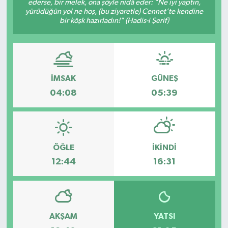
ederse, bir melek, ona şöyle nidâ eder: "Ne iyi yaptın,
yürüdüğün yol ne hoş, (bu ziyaretle) Cennet’te kendine
Spor
bir köşk hazırladın!" (Hadis-i Şerif)
Teknoloji
Tatil ve Seyahat
İMSAK
GÜNEŞ
04:08
05:39
Çevre
Okul Gazetesi
ÖĞLE
İKINDI
12:44
16:31
AKŞAM
YATSI