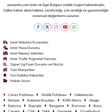
yeniizmir,com İzmir ve Ege Bölgesi odaklı özgün haberleriyle,
halkın haber alma hakkını, tarafsızlığı, çok sesliliği ve gazeteciliğin
evrensel değerlerini savunur.
İzmir Nöbetçi Eczaneler
İzmir Hava Durumu
İzmir Namaz Vakitleri
İzmir Trafik Yoğunluk Haritası
Süper Lig Puan Durumu ve Fikstür
Tüm Manşetler
Son Dakika Haberleri
Haber Arşivi
Çerez Politikası
Gizlilik Politikası
Hakkımızda
İletişim
Kullanım Koşulları
KVKK Metni
Aliağa
Balçova
Bayraklı
Bergama
Bornova
Buca
Çeşme
Çiğli
Dikili
Gaziemir
Güzelbahçe