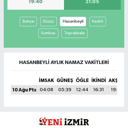
19:40
21:05
Bahçe
Düziçi
Hasanbeyli
Kadirli
Sumbas
Toprakkale
HASANBEYLI AYLIK NAMAZ VAKITLERI
İMSAK
GÜNEŞ
ÖĞLE
İKINDI
AKŞAM
10 Ağu Pts
04:08
05:39
12:44
16:31
19:40