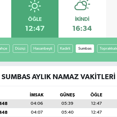
ÖĞLE
İKINDI
12:47
16:34
ahçe
Düziçi
Hasanbeyli
Kadirli
Sumbas
Toprakkal
SUMBAS AYLIK NAMAZ VAKITLERI
İMSAK
GÜNEŞ
ÖĞLE
1448
04:06
05:39
12:47
1448
04:07
05:40
12:47