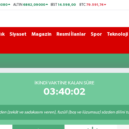
0380
6862,09000
14.598,00
79.591,74
ALTIN
BİST
BTC
ık
Siyaset
Magazin
Resmi İlanlar
Spor
Teknoloji
İKINDI VAKTİNE KALAN SÜRE
03:40:02
eden (zekât ve sadakasını veren), fuzûlî (boş ve lüzumsuz) sözden dilini 