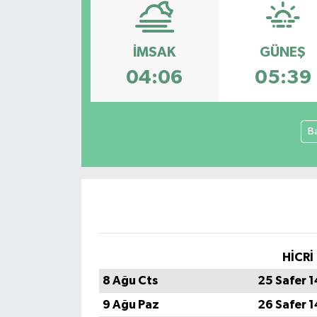
Spor
İMSAK
GÜNEŞ
Teknoloji
04:06
05:39
Tatil ve Seyahat
B
Çevre
Okul Gazetesi
HİCRİ
8 Ağu Cts
25 Safer 
9 Ağu Paz
26 Safer 