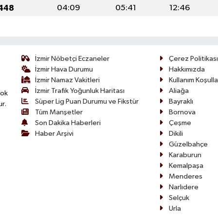
1448
04:09
05:41
12:46
İzmir Nöbetçi Eczaneler
Çerez Politikası
İzmir Hava Durumu
Hakkımızda
İzmir Namaz Vakitleri
Kullanım Koşulla
İzmir Trafik Yoğunluk Haritası
Aliağa
çok
Süper Lig Puan Durumu ve Fikstür
Bayraklı
ur.
Tüm Manşetler
Bornova
Son Dakika Haberleri
Çeşme
Haber Arşivi
Dikili
Güzelbahçe
Karaburun
Kemalpaşa
Menderes
Narlıdere
Selçuk
Urla