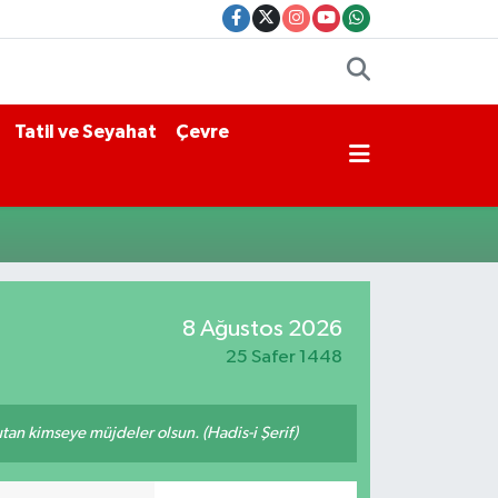
Tatil ve Seyahat
Çevre
8 Ağustos 2026
25 Safer 1448
tutan kimseye müjdeler olsun. (Hadis-i Şerif)