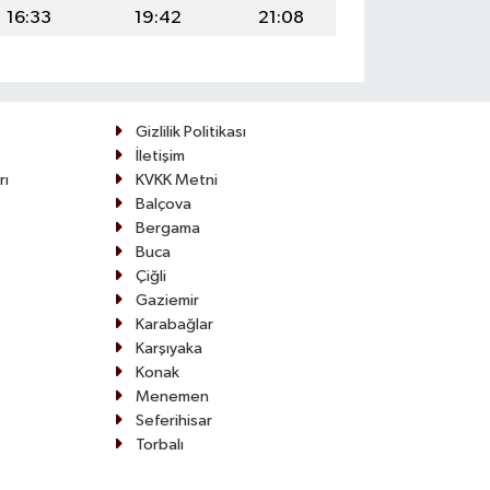
16:33
19:42
21:08
Gizlilik Politikası
İletişim
rı
KVKK Metni
Balçova
Bergama
Buca
Çiğli
Gaziemir
Karabağlar
Karşıyaka
Konak
Menemen
Seferihisar
Torbalı