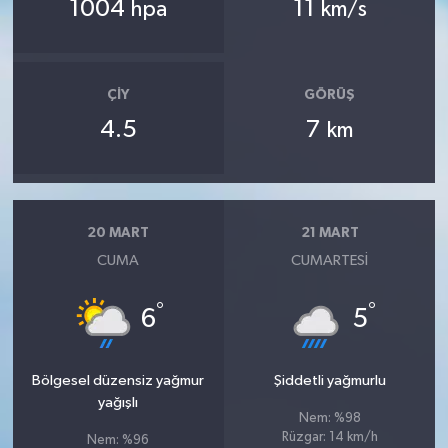
1004
11
hpa
km/s
ÇIY
GÖRÜŞ
4.5
7
km
20 MART
21 MART
CUMA
CUMARTESI
°
°
6
5
Bölgesel düzensiz yağmur
Şiddetli yağmurlu
yağışlı
Nem: %98
Rüzgar: 14 km/h
Nem: %96