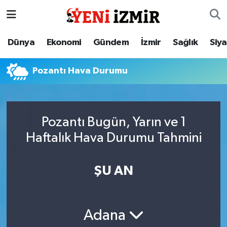
Dünya
İzmir Nöbetçi Eczaneler
Dünya
Ekonomi
Gündem
İzmir
Sağlık
Siy
Ekonomi
İzmir Hava Durumu
Pozantı Hava Durumu
Gündem
İzmir Namaz Vakitleri
İzmir
İzmir Trafik Yoğunluk Haritası
Pozantı Bugün, Yarın ve 1
Haftalık Hava Durumu Tahmini
Sağlık
Süper Lig Puan Durumu ve Fikstür
Siyaset
Tüm Manşetler
ŞU AN
Magazin
Son Dakika Haberleri
Adana
Resmi İlanlar
Haber Arşivi