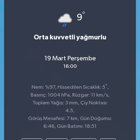
Spor
°
9
Teknoloji
Orta kuvvetli yağmurlu
Tatil ve Seyahat
19 Mart Perşembe
Çevre
16:00
Okul Gazetesi
°
Nem: %97, Hissedilen Sıcaklık: 5
,
Basınç: 1004 hPa, Rüzgar: 11 km/s,
Toplam Yağış: 3 mm, Çiy Noktası:
4.5,
Görüş Mesafesi: 7 km, Gün Doğumu:
6:46, Gün Batımı: 18:51