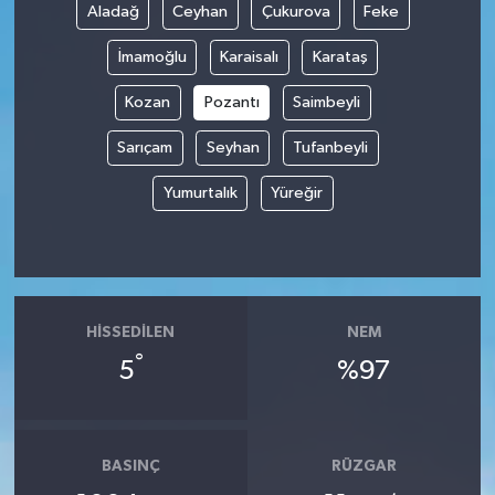
Aladağ
Ceyhan
Çukurova
Feke
İmamoğlu
Karaisalı
Karataş
Kozan
Pozantı
Saimbeyli
Sarıçam
Seyhan
Tufanbeyli
Yumurtalık
Yüreğir
HISSEDILEN
NEM
°
5
%97
BASINÇ
RÜZGAR