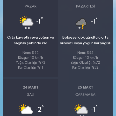
PAZAR
PAZARTESI
°
°
-1
-1
Orta kuvvetli veya yoğun ve
Bölgesel gök gürültülü orta
sağnak şeklinde kar
kuvvetli veya yoğun kar yağışlı
Nem: %92
Nem: %95
Rüzgar: 10 km/h
Rüzgar: 10 km/h
Yağış Olasılığı: %72
Yağış Olasılığı: %72
Kar Olasılığı: %11
Kar Olasılığı: %52
24 MART
25 MART
SALI
ÇARŞAMBA
°
°
-2
-1