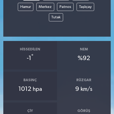
Hamur
Merkez
Patnos
Taşlıçay
Tutak
HISSEDILEN
NEM
°
-1
%92
BASINÇ
RÜZGAR
1012
9
hpa
km/s
ÇIY
GÖRÜŞ