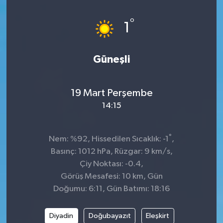
Spor
°
1
Teknoloji
Güneşli
Tatil ve Seyahat
19 Mart Perşembe
Çevre
14:15
Okul Gazetesi
°
Nem: %92, Hissedilen Sıcaklık: -1
,
Basınç: 1012 hPa, Rüzgar: 9 km/s,
Çiy Noktası: -0.4,
Görüş Mesafesi: 10 km, Gün
Doğumu: 6:11, Gün Batımı: 18:16
Diyadin
Doğubayazıt
Eleşkirt