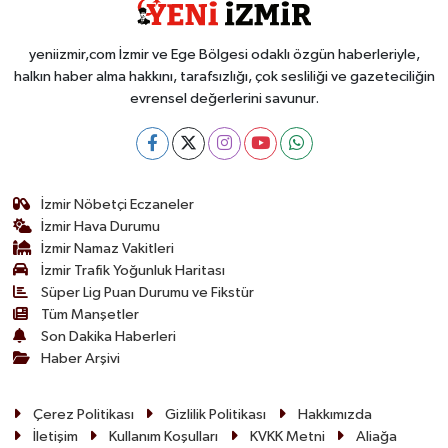
yeniizmir,com İzmir ve Ege Bölgesi odaklı özgün haberleriyle,
halkın haber alma hakkını, tarafsızlığı, çok sesliliği ve gazeteciliğin
evrensel değerlerini savunur.
İzmir Nöbetçi Eczaneler
İzmir Hava Durumu
İzmir Namaz Vakitleri
İzmir Trafik Yoğunluk Haritası
Süper Lig Puan Durumu ve Fikstür
Tüm Manşetler
Son Dakika Haberleri
Haber Arşivi
Çerez Politikası
Gizlilik Politikası
Hakkımızda
İletişim
Kullanım Koşulları
KVKK Metni
Aliağa