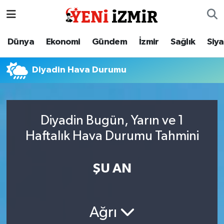
Dünya
İzmir Nöbetçi Eczaneler
Dünya
Ekonomi
Gündem
İzmir
Sağlık
Siy
Ekonomi
İzmir Hava Durumu
Diyadin Hava Durumu
Gündem
İzmir Namaz Vakitleri
İzmir
İzmir Trafik Yoğunluk Haritası
Diyadin Bugün, Yarın ve 1
Haftalık Hava Durumu Tahmini
Sağlık
Süper Lig Puan Durumu ve Fikstür
Siyaset
Tüm Manşetler
ŞU AN
Magazin
Son Dakika Haberleri
Ağrı
Resmi İlanlar
Haber Arşivi