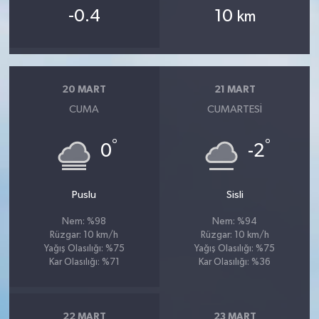
-0.4
10
km
20 MART
21 MART
CUMA
CUMARTESI
°
°
0
-2
Puslu
Sisli
Nem: %98
Nem: %94
Rüzgar: 10 km/h
Rüzgar: 10 km/h
Yağış Olasılığı: %75
Yağış Olasılığı: %75
Kar Olasılığı: %71
Kar Olasılığı: %36
22 MART
23 MART