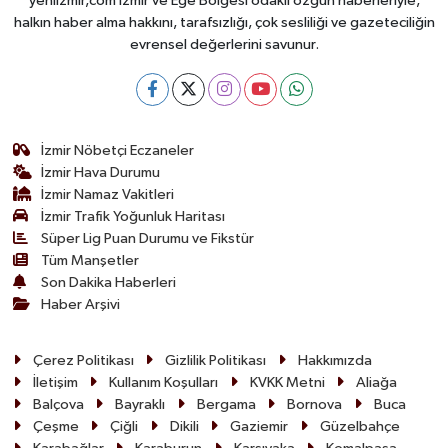
yeniizmir,com İzmir ve Ege Bölgesi odaklı özgün haberleriyle,
halkın haber alma hakkını, tarafsızlığı, çok sesliliği ve gazeteciliğin
evrensel değerlerini savunur.
İzmir Nöbetçi Eczaneler
İzmir Hava Durumu
İzmir Namaz Vakitleri
İzmir Trafik Yoğunluk Haritası
Süper Lig Puan Durumu ve Fikstür
Tüm Manşetler
Son Dakika Haberleri
Haber Arşivi
Çerez Politikası
Gizlilik Politikası
Hakkımızda
İletişim
Kullanım Koşulları
KVKK Metni
Aliağa
Balçova
Bayraklı
Bergama
Bornova
Buca
Çeşme
Çiğli
Dikili
Gaziemir
Güzelbahçe