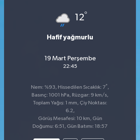
Spor
°
12
Teknoloji
Hafif yağmurlu
Tatil ve Seyahat
19 Mart Perşembe
Çevre
22:45
Okul Gazetesi
°
Nem: %93, Hissedilen Sıcaklık: 7
,
Basınç: 1001 hPa, Rüzgar: 9 km/s,
Toplam Yağış: 1 mm, Çiy Noktası:
6.2,
Görüş Mesafesi: 10 km, Gün
Doğumu: 6:51, Gün Batımı: 18:57