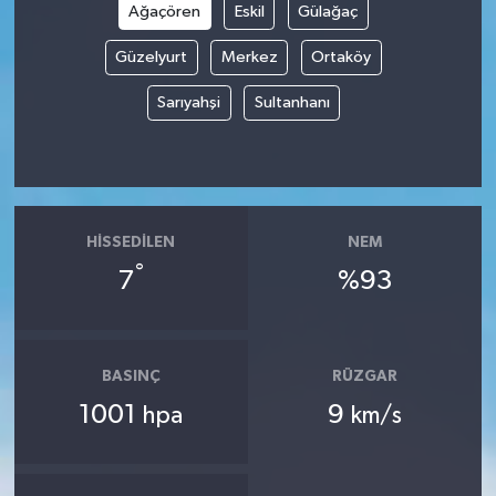
Ağaçören
Eskil
Gülağaç
Güzelyurt
Merkez
Ortaköy
Sarıyahşi
Sultanhanı
HISSEDILEN
NEM
°
7
%93
BASINÇ
RÜZGAR
1001
9
hpa
km/s