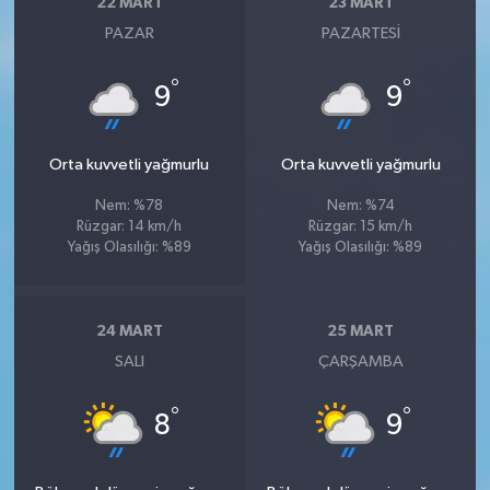
22 MART
23 MART
PAZAR
PAZARTESI
°
°
9
9
Orta kuvvetli yağmurlu
Orta kuvvetli yağmurlu
Nem: %78
Nem: %74
Rüzgar: 14 km/h
Rüzgar: 15 km/h
Yağış Olasılığı: %89
Yağış Olasılığı: %89
24 MART
25 MART
SALI
ÇARŞAMBA
°
°
8
9