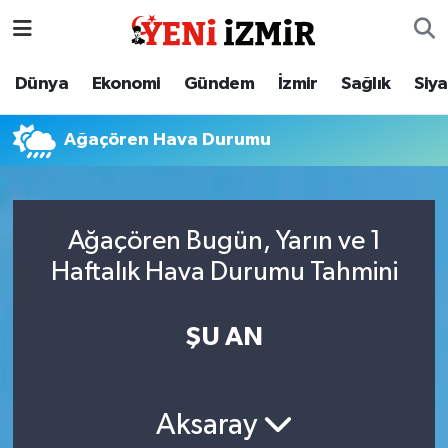
Dünya
İzmir Nöbetçi Eczaneler
Dünya
Ekonomi
Gündem
İzmir
Sağlık
Siy
Ekonomi
İzmir Hava Durumu
Ağaçören Hava Durumu
Gündem
İzmir Namaz Vakitleri
İzmir
İzmir Trafik Yoğunluk Haritası
Ağaçören Bugün, Yarın ve 1
Haftalık Hava Durumu Tahmini
Sağlık
Süper Lig Puan Durumu ve Fikstür
Siyaset
Tüm Manşetler
ŞU AN
Magazin
Son Dakika Haberleri
Aksaray
Resmi İlanlar
Haber Arşivi