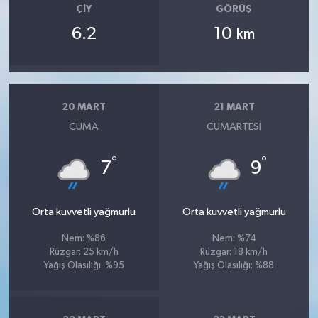
ÇIY
GÖRÜŞ
6.2
10
km
20 MART
21 MART
CUMA
CUMARTESI
°
°
7
9
Orta kuvvetli yağmurlu
Orta kuvvetli yağmurlu
Nem: %86
Nem: %74
Rüzgar: 25 km/h
Rüzgar: 18 km/h
Yağış Olasılığı: %95
Yağış Olasılığı: %88