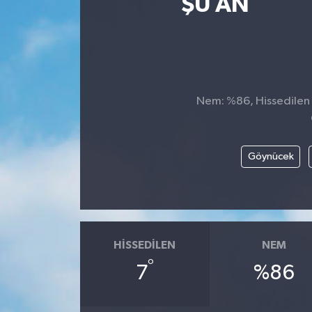
ŞU AN
Spor
Teknoloji
Tatil ve Seyahat
Nem: %86, Hissedilen S
Çevre
Göynücek
Okul Gazetesi
HISSEDILEN
NEM
°
7
%86