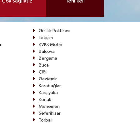
Çok Sağlıksız
Tehlikeli
Gizlilik Politikası
İletişim
rı
KVKK Metni
Balçova
Bergama
Buca
Çiğli
Gaziemir
Karabağlar
Karşıyaka
Konak
Menemen
Seferihisar
Torbalı