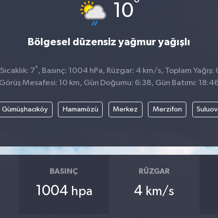
°
10
Bölgesel düzensiz yağmur yağışlı
°
ıcaklık: 7
, Basınç: 1004 hPa, Rüzgar: 4 km/s, Toplam Yağış: 
Görüş Mesafesi: 10 km, Gün Doğumu: 6:38, Gün Batımı: 18:4
Gümüşhacıköy
Hamamözü
Merkez
Merzifon
Suluov
BASINÇ
RÜZGAR
1004
4
hpa
km/s