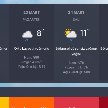
23 MART
24 MART
PAZARTESI
SALI
°
°
8
11
ağmur
Orta kuvvetli yağmurlu
Bölgesel düzensiz yağmur
Bölg
yağışlı
Nem: %88
Rüzgar: 4 km/h
Nem: %76
Yağış Olasılığı: %89
Rüzgar: 13 km/h
7
Yağış Olasılığı: %88