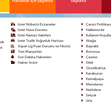
Hassaslar için sağlıksız
Sağlıksız
İzmir Nöbetçi Eczaneler
Çerez Politikası
İzmir Hava Durumu
Hakkımızda
İzmir Namaz Vakitleri
Kullanım Koşulla
İzmir Trafik Yoğunluk Haritası
Aliağa
çok
Süper Lig Puan Durumu ve Fikstür
Bayraklı
ur.
Tüm Manşetler
Bornova
Son Dakika Haberleri
Çeşme
Haber Arşivi
Dikili
Güzelbahçe
Karaburun
Kemalpaşa
Menderes
Narlıdere
Selçuk
Urla