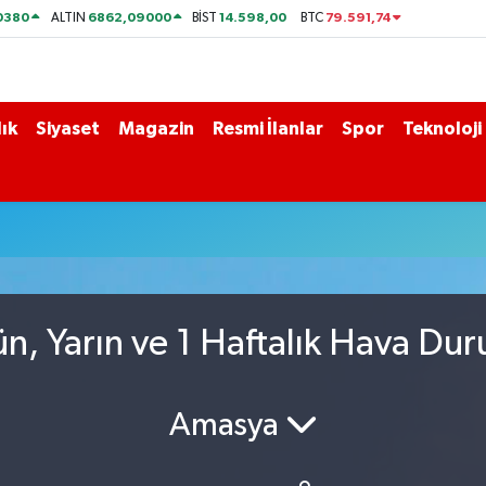
0380
6862,09000
14.598,00
79.591,74
ALTIN
BİST
BTC
ık
Siyaset
Magazin
Resmi İlanlar
Spor
Teknoloji
n, Yarın ve 1 Haftalık Hava Du
Amasya