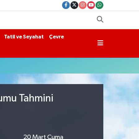
Tatil ve Seyahat
Çevre
rumu Tahmini
20 Mart Cuma