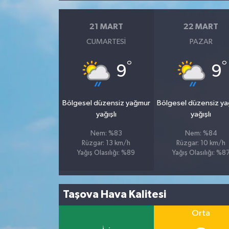
21 MART
22 MART
CUMARTESI
PAZAR
°
°
9
9
Bölgesel düzensiz yağmur
Bölgesel düzensiz y
yağışlı
yağışlı
Nem: %83
Nem: %84
Rüzgar: 13 km/h
Rüzgar: 10 km/h
Yağış Olasılığı: %89
Yağış Olasılığı: %8
Taşova Hava Kalitesi
Orta