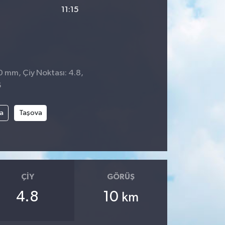
11:15
0 mm, Çiy Noktası: 4.8,
6
a
Taşova
ÇIY
GÖRÜŞ
4.8
10
km