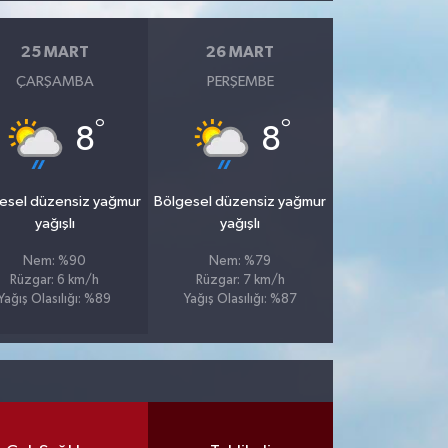
25 MART
26 MART
ÇARŞAMBA
PERŞEMBE
°
°
8
8
esel düzensiz yağmur
Bölgesel düzensiz yağmur
yağışlı
yağışlı
Nem: %90
Nem: %79
Rüzgar: 6 km/h
Rüzgar: 7 km/h
Yağış Olasılığı: %89
Yağış Olasılığı: %87