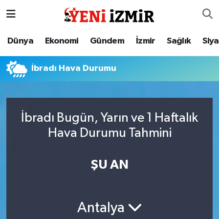
Dünya
İzmir Nöbetçi Eczaneler
Dünya
Ekonomi
Gündem
İzmir
Sağlık
Siy
Ekonomi
İzmir Hava Durumu
İbradı Hava Durumu
Gündem
İzmir Namaz Vakitleri
İzmir
İzmir Trafik Yoğunluk Haritası
İbradı Bugün, Yarın ve 1 Haftalık
Hava Durumu Tahmini
Sağlık
Süper Lig Puan Durumu ve Fikstür
Siyaset
Tüm Manşetler
ŞU AN
Magazin
Son Dakika Haberleri
Antalya
Resmi İlanlar
Haber Arşivi