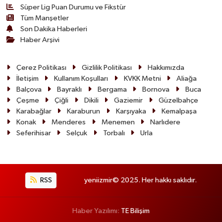
Süper Lig Puan Durumu ve Fikstür
Tüm Manşetler
Son Dakika Haberleri
Haber Arşivi
Çerez Politikası
Gizlilik Politikası
Hakkımızda
İletişim
Kullanım Koşulları
KVKK Metni
Aliağa
Balçova
Bayraklı
Bergama
Bornova
Buca
Çeşme
Çiğli
Dikili
Gaziemir
Güzelbahçe
Karabağlar
Karaburun
Karşıyaka
Kemalpaşa
Konak
Menderes
Menemen
Narlıdere
Seferihisar
Selçuk
Torbalı
Urla
RSS
yeniizmir© 2025. Her hakkı saklıdır.
Haber Yazılımı:
TE Bilişim