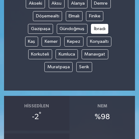
Akseki
Aksu
Alanya
Demre
Döşemealtı
Elmalı
Finike
Gazipaşa
Gündoğmuş
İbradı
Kaş
Kemer
Kepez
Konyaaltı
Korkuteli
Kumluca
Manavgat
Muratpaşa
Serik
HISSEDILEN
NEM
°
-2
%98