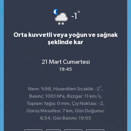
Spor
°
-1
Teknoloji
Orta kuvvetli veya yoğun ve sağnak
Tatil ve Seyahat
şeklinde kar
Çevre
21 Mart Cumartesi
19:45
Okul Gazetesi
°
Nem: %98, Hissedilen Sıcaklık: -2
,
Basınç: 1001 hPa, Rüzgar: 11 km/s,
Toplam Yağış: 0 mm, Çiy Noktası: -2,
Görüş Mesafesi: 7 km, Gün Doğumu:
6:54, Gün Batımı: 19:05