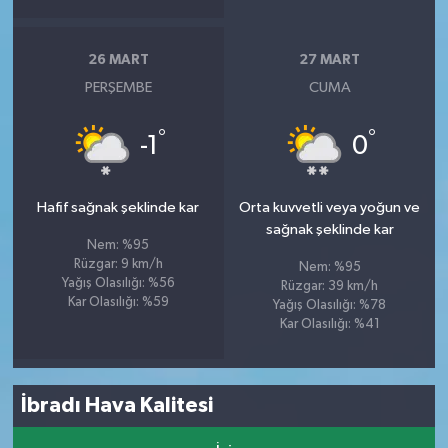
26 MART
27 MART
PERŞEMBE
CUMA
°
°
-1
0
Hafif sağnak şeklinde kar
Orta kuvvetli veya yoğun ve
sağnak şeklinde kar
Nem: %95
Rüzgar: 9 km/h
Nem: %95
Yağış Olasılığı: %56
Rüzgar: 39 km/h
Kar Olasılığı: %59
Yağış Olasılığı: %78
Kar Olasılığı: %41
İbradı Hava Kalitesi