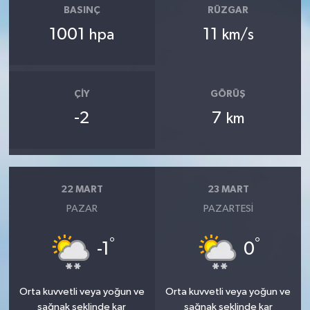
BASINÇ
RÜZGAR
1001
11
hpa
km/s
ÇIY
GÖRÜŞ
-2
7
km
22 MART
23 MART
PAZAR
PAZARTESI
°
°
-1
0
Orta kuvvetli veya yoğun ve
Orta kuvvetli veya yoğun ve
sağnak şeklinde kar
sağnak şeklinde kar