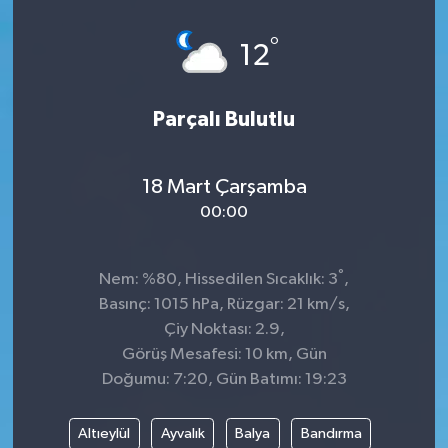
Spor
°
12
Teknoloji
Parçalı Bulutlu
Tatil ve Seyahat
18 Mart Çarşamba
Çevre
00:00
Okul Gazetesi
°
Nem: %80, Hissedilen Sıcaklık: 3
,
Basınç: 1015 hPa, Rüzgar: 21 km/s,
Çiy Noktası: 2.9,
Görüş Mesafesi: 10 km, Gün
Doğumu: 7:20, Gün Batımı: 19:23
Altıeylül
Ayvalık
Balya
Bandırma