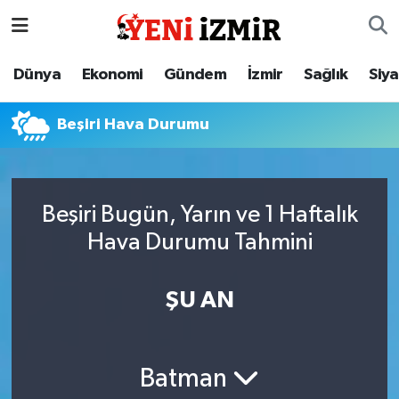
Dünya
İzmir Nöbetçi Eczaneler
Dünya
Ekonomi
Gündem
İzmir
Sağlık
Siy
Ekonomi
İzmir Hava Durumu
Beşiri Hava Durumu
Gündem
İzmir Namaz Vakitleri
İzmir
İzmir Trafik Yoğunluk Haritası
Beşiri Bugün, Yarın ve 1 Haftalık
Hava Durumu Tahmini
Sağlık
Süper Lig Puan Durumu ve Fikstür
Siyaset
Tüm Manşetler
ŞU AN
Magazin
Son Dakika Haberleri
Batman
Resmi İlanlar
Haber Arşivi