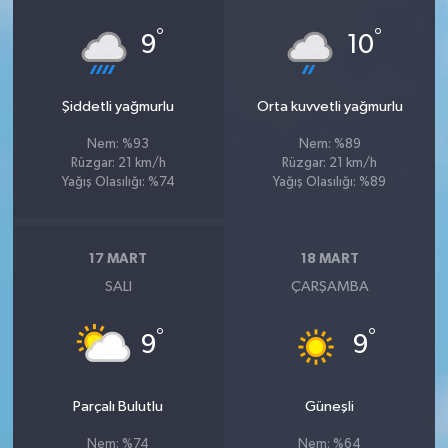
°
°
9
10
Şiddetli yağmurlu
Orta kuvvetli yağmurlu
Nem: %93
Nem: %89
Rüzgar: 21 km/h
Rüzgar: 21 km/h
Yağış Olasılığı: %74
Yağış Olasılığı: %89
17 MART
18 MART
SALI
ÇARŞAMBA
°
°
9
9
Parçalı Bulutlu
Güneşli
Nem: %74
Nem: %64