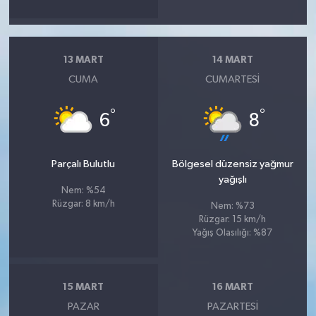
13 MART
14 MART
CUMA
CUMARTESI
°
°
6
8
Parçalı Bulutlu
Bölgesel düzensiz yağmur
yağışlı
Nem: %54
Rüzgar: 8 km/h
Nem: %73
Rüzgar: 15 km/h
Yağış Olasılığı: %87
15 MART
16 MART
PAZAR
PAZARTESI