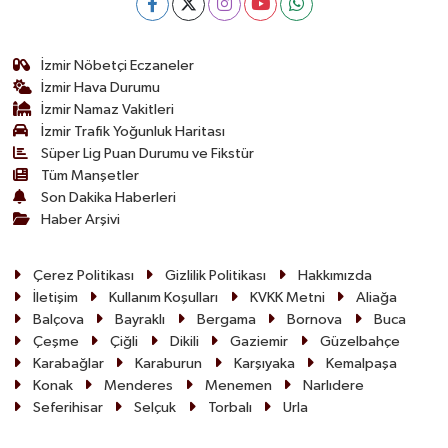
İzmir Nöbetçi Eczaneler
İzmir Hava Durumu
İzmir Namaz Vakitleri
İzmir Trafik Yoğunluk Haritası
Süper Lig Puan Durumu ve Fikstür
Tüm Manşetler
Son Dakika Haberleri
Haber Arşivi
Çerez Politikası
Gizlilik Politikası
Hakkımızda
İletişim
Kullanım Koşulları
KVKK Metni
Aliağa
Balçova
Bayraklı
Bergama
Bornova
Buca
Çeşme
Çiğli
Dikili
Gaziemir
Güzelbahçe
Karabağlar
Karaburun
Karşıyaka
Kemalpaşa
Konak
Menderes
Menemen
Narlıdere
Seferihisar
Selçuk
Torbalı
Urla