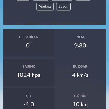
Merkez
Sason
HISSEDILEN
NEM
°
0
%80
BASINÇ
RÜZGAR
1024
4
hpa
km/s
ÇIY
GÖRÜŞ
-4.3
10
km