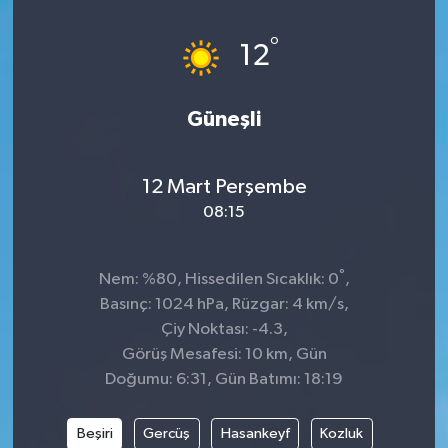
Spor
°
12
Teknoloji
Güneşli
Tatil ve Seyahat
12 Mart Perşembe
Çevre
08:15
Okul Gazetesi
°
Nem: %80, Hissedilen Sıcaklık: 0
,
Basınç: 1024 hPa, Rüzgar: 4 km/s,
Çiy Noktası: -4.3,
Görüş Mesafesi: 10 km, Gün
Doğumu: 6:31, Gün Batımı: 18:19
Beşiri
Gercüş
Hasankeyf
Kozluk