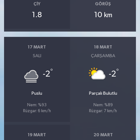
ÇIY
GÖRÜŞ
1.8
10
km
17 MART
18 MART
SALI
ÇARŞAMBA
°
°
-2
-2
Puslu
Parçalı Bulutlu
Nem: %93
Nem: %89
Rüzgar: 6 km/h
Rüzgar: 7 km/h
19 MART
20 MART