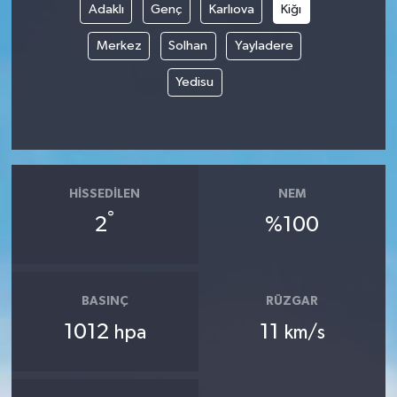
Adaklı
Genç
Karlıova
Kiğı
Merkez
Solhan
Yayladere
Yedisu
HISSEDILEN
NEM
°
2
%100
BASINÇ
RÜZGAR
1012
11
hpa
km/s