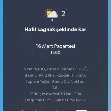
Spor
°
2
Teknoloji
Hafif sağnak şeklinde kar
Tatil ve Seyahat
16 Mart Pazartesi
Çevre
11:00
Okul Gazetesi
°
Nem: %100, Hissedilen Sıcaklık: 2
,
Basınç: 1012 hPa, Rüzgar: 11 km/s,
Toplam Yağış: 0 mm, Çiy Noktası:
1.8,
Görüş Mesafesi: 10 km, Gün
Doğumu: 6:29, Gün Batımı: 18:27