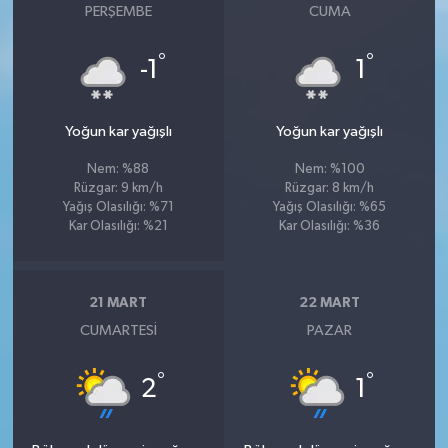
PERŞEMBE
CUMA
°
°
-1
1
Yoğun kar yağışlı
Yoğun kar yağışlı
Nem: %88
Nem: %100
Rüzgar: 9 km/h
Rüzgar: 8 km/h
Yağış Olasılığı: %71
Yağış Olasılığı: %65
Kar Olasılığı: %21
Kar Olasılığı: %36
21 MART
22 MART
CUMARTESI
PAZAR
°
°
2
1