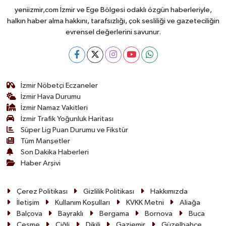
yeniizmir,com İzmir ve Ege Bölgesi odaklı özgün haberleriyle,
halkın haber alma hakkını, tarafsızlığı, çok sesliliği ve gazeteciliğin
evrensel değerlerini savunur.
İzmir Nöbetçi Eczaneler
İzmir Hava Durumu
İzmir Namaz Vakitleri
İzmir Trafik Yoğunluk Haritası
Süper Lig Puan Durumu ve Fikstür
Tüm Manşetler
Son Dakika Haberleri
Haber Arşivi
Çerez Politikası
Gizlilik Politikası
Hakkımızda
İletişim
Kullanım Koşulları
KVKK Metni
Aliağa
Balçova
Bayraklı
Bergama
Bornova
Buca
Çeşme
Çiğli
Dikili
Gaziemir
Güzelbahçe