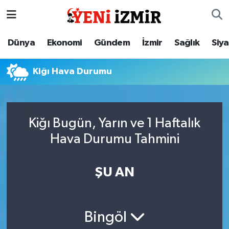
Dünya
İzmir Nöbetçi Eczaneler
Dünya
Ekonomi
Gündem
İzmir
Sağlık
Siy
Ekonomi
İzmir Hava Durumu
Kiğı Hava Durumu
Gündem
İzmir Namaz Vakitleri
İzmir
İzmir Trafik Yoğunluk Haritası
Kiğı Bugün, Yarın ve 1 Haftalık
Hava Durumu Tahmini
Sağlık
Süper Lig Puan Durumu ve Fikstür
Siyaset
Tüm Manşetler
ŞU AN
Magazin
Son Dakika Haberleri
Bingöl
Resmi İlanlar
Haber Arşivi