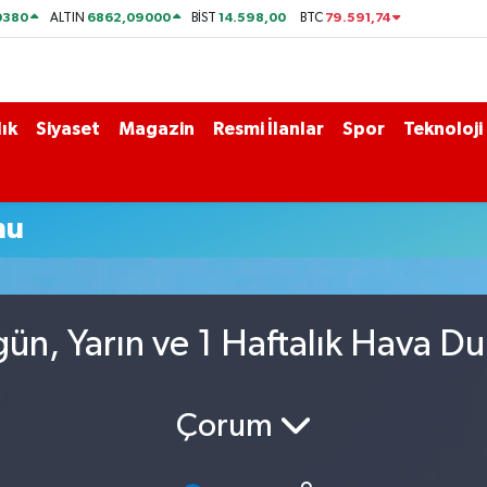
0380
6862,09000
14.598,00
79.591,74
ALTIN
BİST
BTC
ık
Siyaset
Magazin
Resmi İlanlar
Spor
Teknoloji
mu
ün, Yarın ve 1 Haftalık Hava D
Çorum