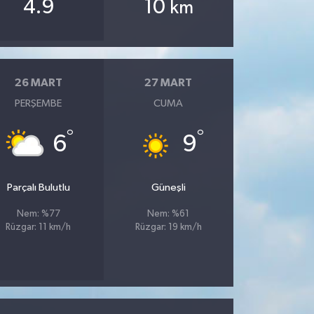
4.9
10
km
26 MART
27 MART
PERŞEMBE
CUMA
°
°
6
9
Parçalı Bulutlu
Güneşli
Nem: %77
Nem: %61
Rüzgar: 11 km/h
Rüzgar: 19 km/h