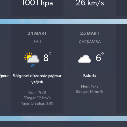
1001
26
hpa
km/s
24 MART
25 MART
SALI
ÇARŞAMBA
°
°
8
6
ağmur
Bölgesel düzensiz yağmur
Bulutlu
yağışlı
Nem: %79
Rüzgar: 19 km/h
Nem: %78
Rüzgar: 12 km/h
6
Yağış Olasılığı: %89