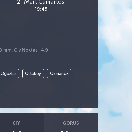
21 Mart Cumartesi
19:45
 0 mm, Çiy Noktası: 4.9,
3
Oğuzlar
Ortaköy
Osmancık
ÇIY
GÖRÜŞ