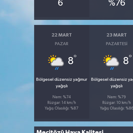
°
6
%76
22 MART
23 MART
PAZAR
PAZARTESI
°
°
8
8
Bölgesel düzensiz yağmur
Bölgesel düzensiz y
yağışlı
yağışlı
Nem: %74
Nem: %79
Rüzgar: 14 km/h
Rüzgar: 10 km/h
Yağış Olasılığı: %87
Yağış Olasılığı: %8
Mecitözü Hava Kalitesi