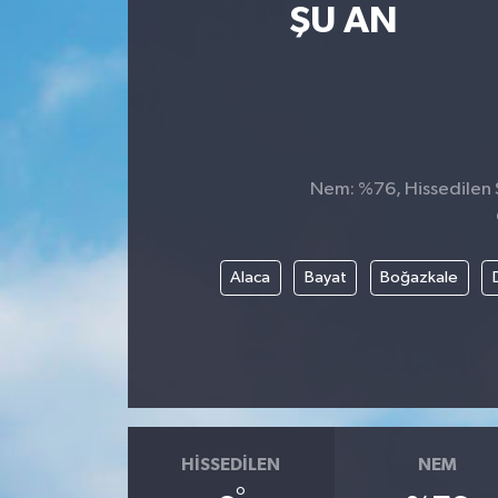
ŞU AN
Spor
Teknoloji
Tatil ve Seyahat
Nem: %76, Hissedilen S
Çevre
Okul Gazetesi
Alaca
Bayat
Boğazkale
HISSEDILEN
NEM