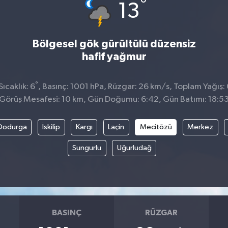
°
13
Bölgesel gök gürültülü düzensiz
hafif yağmur
°
ıcaklık: 6
, Basınç: 1001 hPa, Rüzgar: 26 km/s, Toplam Yağış:
Görüş Mesafesi: 10 km, Gün Doğumu: 6:42, Gün Batımı: 18:5
Dodurga
İskilip
Kargı
Laçin
Mecitözü
Merkez
Sungurlu
Uğurludağ
BASINÇ
RÜZGAR