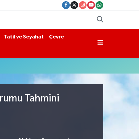
Tatil ve Seyahat
Çevre
urumu Tahmini