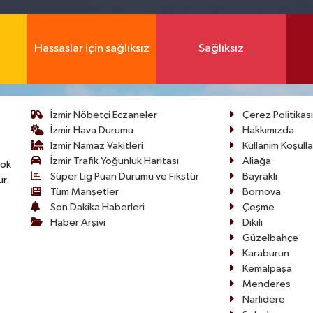
Hassaslar için sağlıksız
Sağlıksız
İzmir Nöbetçi Eczaneler
Çerez Politikası
İzmir Hava Durumu
Hakkımızda
İzmir Namaz Vakitleri
Kullanım Koşulla
İzmir Trafik Yoğunluk Haritası
Aliağa
çok
Süper Lig Puan Durumu ve Fikstür
Bayraklı
ur.
Tüm Manşetler
Bornova
Son Dakika Haberleri
Çeşme
Haber Arşivi
Dikili
Güzelbahçe
Karaburun
Kemalpaşa
Menderes
Narlıdere