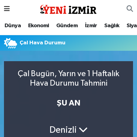
Dünya
İzmir Nöbetçi Eczaneler
Dünya
Ekonomi
Gündem
İzmir
Sağlık
Siy
Ekonomi
İzmir Hava Durumu
Çal Hava Durumu
Gündem
İzmir Namaz Vakitleri
İzmir
İzmir Trafik Yoğunluk Haritası
Çal Bugün, Yarın ve 1 Haftalık
Hava Durumu Tahmini
Sağlık
Süper Lig Puan Durumu ve Fikstür
Siyaset
Tüm Manşetler
ŞU AN
Magazin
Son Dakika Haberleri
Denizli
Resmi İlanlar
Haber Arşivi