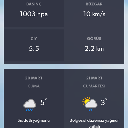
BASINÇ
RÜZGAR
1003
10
hpa
km/s
ÇIY
GÖRÜŞ
5.5
2.2
km
20 MART
21 MART
CUMA
CUMARTESI
°
°
5
3
Şiddetli yağmurlu
Bölgesel düzensiz yağmur
yağışlı