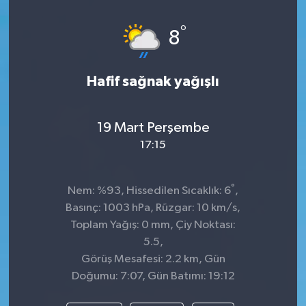
Spor
°
8
Teknoloji
Hafif sağnak yağışlı
Tatil ve Seyahat
19 Mart Perşembe
Çevre
17:15
Okul Gazetesi
°
Nem: %93, Hissedilen Sıcaklık: 6
,
Basınç: 1003 hPa, Rüzgar: 10 km/s,
Toplam Yağış: 0 mm, Çiy Noktası:
5.5,
Görüş Mesafesi: 2.2 km, Gün
Doğumu: 7:07, Gün Batımı: 19:12