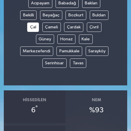
Acıpayam
Babadağ
Baklan
Bekilli
Beyağaç
Bozkurt
Buldan
Çal
Çameli
Çardak
Çivril
Güney
Honaz
Kale
Merkezefendi
Pamukkale
Sarayköy
Serinhisar
Tavas
HISSEDILEN
NEM
°
6
%93