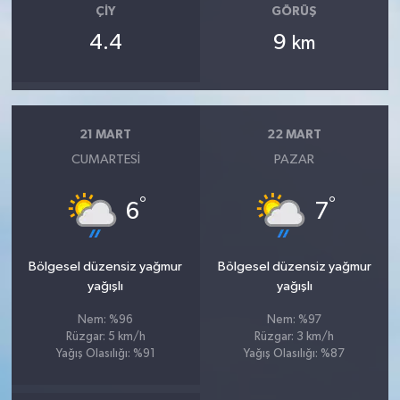
ÇIY
GÖRÜŞ
4.4
9
km
21 MART
22 MART
CUMARTESI
PAZAR
°
°
6
7
Bölgesel düzensiz yağmur
Bölgesel düzensiz yağmur
yağışlı
yağışlı
Nem: %96
Nem: %97
Rüzgar: 5 km/h
Rüzgar: 3 km/h
Yağış Olasılığı: %91
Yağış Olasılığı: %87