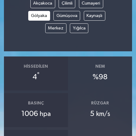
Akçakoca
Çilimli
Cumayeri
Gölyaka
Gümüşova
Kaynaşlı
Merkez
Yığılca
HISSEDILEN
NEM
°
4
%98
BASINÇ
RÜZGAR
1006
5
hpa
km/s