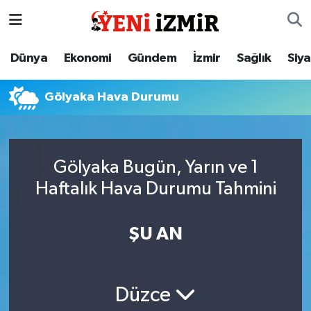
Dünya
İzmir Nöbetçi Eczaneler
Dünya
Ekonomi
Gündem
İzmir
Sağlık
Siy
Ekonomi
İzmir Hava Durumu
Gölyaka Hava Durumu
Gündem
İzmir Namaz Vakitleri
İzmir
İzmir Trafik Yoğunluk Haritası
Gölyaka Bugün, Yarın ve 1
Haftalık Hava Durumu Tahmini
Sağlık
Süper Lig Puan Durumu ve Fikstür
Siyaset
Tüm Manşetler
ŞU AN
Magazin
Son Dakika Haberleri
Düzce
Resmi İlanlar
Haber Arşivi