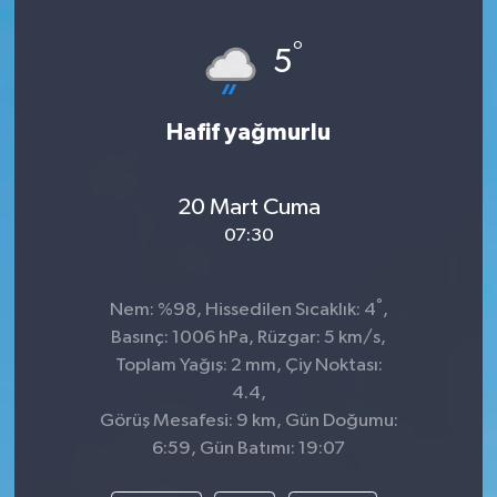
Spor
°
5
Teknoloji
Hafif yağmurlu
Tatil ve Seyahat
20 Mart Cuma
Çevre
07:30
Okul Gazetesi
°
Nem: %98, Hissedilen Sıcaklık: 4
,
Basınç: 1006 hPa, Rüzgar: 5 km/s,
Toplam Yağış: 2 mm, Çiy Noktası:
4.4,
Görüş Mesafesi: 9 km, Gün Doğumu:
6:59, Gün Batımı: 19:07