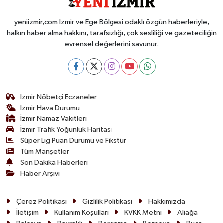
yeniizmir,com İzmir ve Ege Bölgesi odaklı özgün haberleriyle,
halkın haber alma hakkını, tarafsızlığı, çok sesliliği ve gazeteciliğin
evrensel değerlerini savunur.
İzmir Nöbetçi Eczaneler
İzmir Hava Durumu
İzmir Namaz Vakitleri
İzmir Trafik Yoğunluk Haritası
Süper Lig Puan Durumu ve Fikstür
Tüm Manşetler
Son Dakika Haberleri
Haber Arşivi
Çerez Politikası
Gizlilik Politikası
Hakkımızda
İletişim
Kullanım Koşulları
KVKK Metni
Aliağa