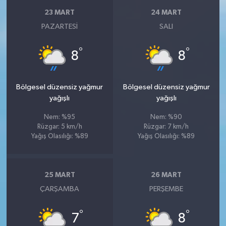
23 MART
24 MART
PAZARTESI
SALI
°
°
8
8
Bölgesel düzensiz yağmur
Bölgesel düzensiz yağmur
yağışlı
yağışlı
Nem: %95
Nem: %90
Rüzgar: 5 km/h
Rüzgar: 7 km/h
Yağış Olasılığı: %89
Yağış Olasılığı: %89
25 MART
26 MART
ÇARŞAMBA
PERŞEMBE
°
°
7
8