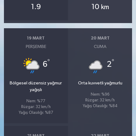
1.9
10
km
19 MART
20 MART
PERŞEMBE
CUMA
°
°
6
2
Bölgesel düzensiz yağmur
Orta kuvvetli yağmurlu
yağışlı
Nem: %96
Rüzgar: 32 km/h
Nem: %77
Yağış Olasılığı: %84
Rüzgar: 32 km/h
Yağış Olasılığı: %87