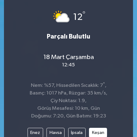
Spor
°
12
Teknoloji
Parçalı Bulutlu
Tatil ve Seyahat
18 Mart Çarşamba
Çevre
12:45
Okul Gazetesi
°
Nem: %57, Hissedilen Sıcaklık: 7
,
Basınç: 1017 hPa, Rüzgar: 35 km/s,
Çiy Noktası: 1.9,
Görüş Mesafesi: 10 km, Gün
Doğumu: 7:20, Gün Batımı: 19:23
Enez
Havsa
İpsala
Keşan