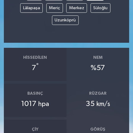
Lâlapaşa
Meriç
Merkez
Süloğlu
Uzunköprü
HISSEDILEN
NEM
°
7
%57
BASINÇ
RÜZGAR
1017
35
hpa
km/s
ÇIY
GÖRÜŞ