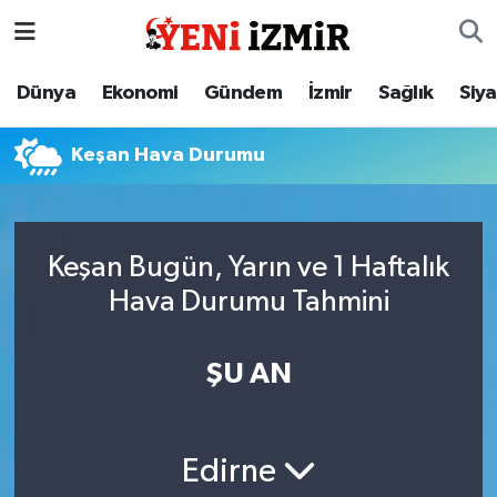
Dünya
İzmir Nöbetçi Eczaneler
Dünya
Ekonomi
Gündem
İzmir
Sağlık
Siy
Ekonomi
İzmir Hava Durumu
Keşan Hava Durumu
Gündem
İzmir Namaz Vakitleri
İzmir
İzmir Trafik Yoğunluk Haritası
Keşan Bugün, Yarın ve 1 Haftalık
Hava Durumu Tahmini
Sağlık
Süper Lig Puan Durumu ve Fikstür
Siyaset
Tüm Manşetler
ŞU AN
Magazin
Son Dakika Haberleri
Edirne
Resmi İlanlar
Haber Arşivi