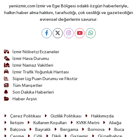
yeniizmir,com İzmir ve Ege Bölgesi odaklı özgün haberleriyle,
halkın haber alma hakkını, tarafsızlığı, çok sesliliği ve gazeteciliğin
evrensel değerlerini savunur.
İzmir Nöbetçi Eczaneler
İzmir Hava Durumu
İzmir Namaz Vakitleri
İzmir Trafik Yoğunluk Haritası
Süper Lig Puan Durumu ve Fikstür
Tüm Manşetler
Son Dakika Haberleri
Haber Arşivi
Çerez Politikası
Gizlilik Politikası
Hakkımızda
İletişim
Kullanım Koşulları
KVKK Metni
Aliağa
Balçova
Bayraklı
Bergama
Bornova
Buca
Çeşme
Çiğli
Dikili
Gaziemir
Güzelbahçe