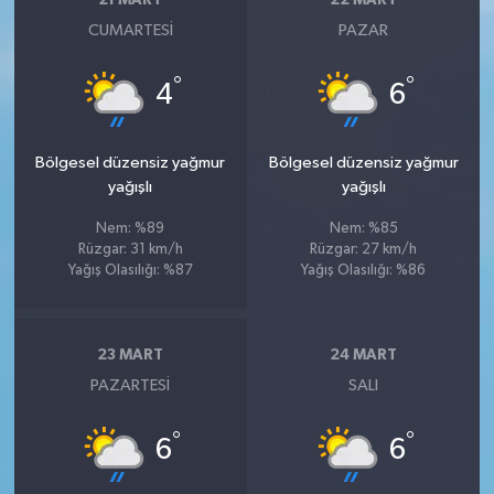
21 MART
22 MART
CUMARTESI
PAZAR
°
°
4
6
Bölgesel düzensiz yağmur
Bölgesel düzensiz yağmur
yağışlı
yağışlı
Nem: %89
Nem: %85
Rüzgar: 31 km/h
Rüzgar: 27 km/h
Yağış Olasılığı: %87
Yağış Olasılığı: %86
23 MART
24 MART
PAZARTESI
SALI
°
°
6
6