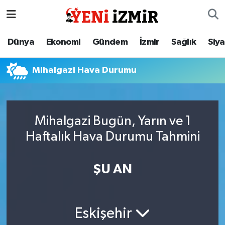
Dünya
İzmir Nöbetçi Eczaneler
Dünya
Ekonomi
Gündem
İzmir
Sağlık
Siy
Ekonomi
İzmir Hava Durumu
Mihalgazi Hava Durumu
Gündem
İzmir Namaz Vakitleri
İzmir
İzmir Trafik Yoğunluk Haritası
Mihalgazi Bugün, Yarın ve 1
Haftalık Hava Durumu Tahmini
Sağlık
Süper Lig Puan Durumu ve Fikstür
Siyaset
Tüm Manşetler
ŞU AN
Magazin
Son Dakika Haberleri
Eskişehir
Resmi İlanlar
Haber Arşivi