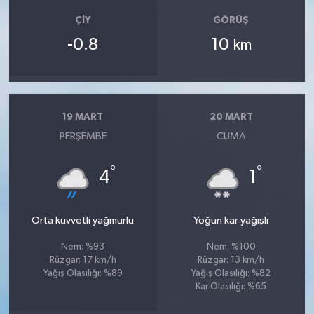
ÇIY
GÖRÜŞ
-0.8
10
km
19 MART
20 MART
PERŞEMBE
CUMA
°
°
4
1
Orta kuvvetli yağmurlu
Yoğun kar yağışlı
Nem: %93
Nem: %100
Rüzgar: 17 km/h
Rüzgar: 13 km/h
Yağış Olasılığı: %89
Yağış Olasılığı: %82
Kar Olasılığı: %65