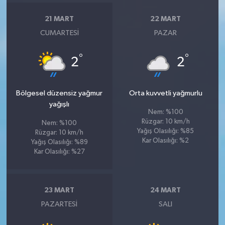
21 MART
22 MART
CUMARTESI
PAZAR
°
°
2
2
Bölgesel düzensiz yağmur
Orta kuvvetli yağmurlu
yağışlı
Nem: %100
Rüzgar: 10 km/h
Nem: %100
Yağış Olasılığı: %85
Rüzgar: 10 km/h
Kar Olasılığı: %2
Yağış Olasılığı: %89
Kar Olasılığı: %27
23 MART
24 MART
PAZARTESI
SALI