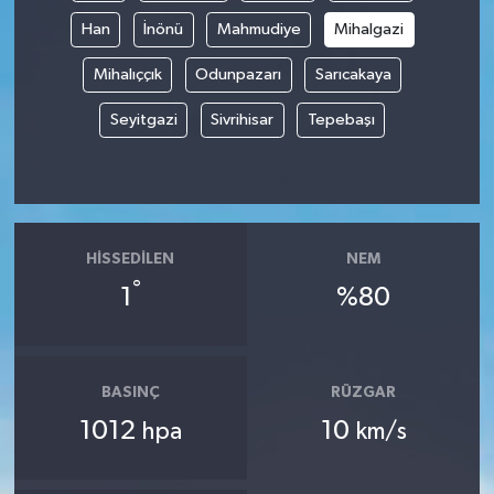
Han
İnönü
Mahmudiye
Mihalgazi
Mihalıççık
Odunpazarı
Sarıcakaya
Seyitgazi
Sivrihisar
Tepebaşı
HISSEDILEN
NEM
°
1
%80
BASINÇ
RÜZGAR
1012
10
hpa
km/s