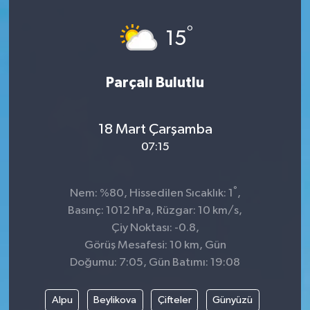
Spor
°
15
Teknoloji
Parçalı Bulutlu
Tatil ve Seyahat
18 Mart Çarşamba
Çevre
07:15
Okul Gazetesi
°
Nem: %80, Hissedilen Sıcaklık: 1
,
Basınç: 1012 hPa, Rüzgar: 10 km/s,
Çiy Noktası: -0.8,
Görüş Mesafesi: 10 km, Gün
Doğumu: 7:05, Gün Batımı: 19:08
Alpu
Beylikova
Çifteler
Günyüzü