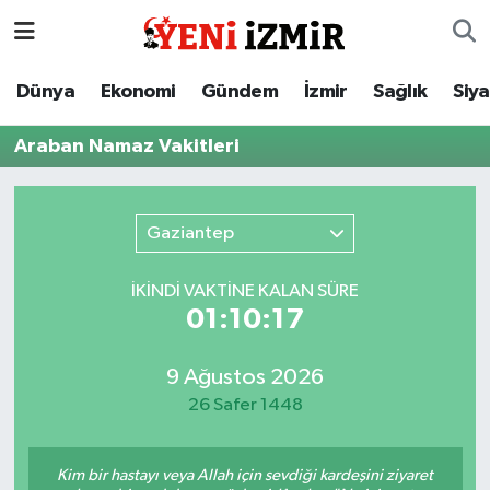
Dünya
İzmir Nöbetçi Eczaneler
Dünya
Ekonomi
Gündem
İzmir
Sağlık
Siy
Ekonomi
İzmir Hava Durumu
Araban Namaz Vakitleri
Gündem
İzmir Namaz Vakitleri
Gaziantep
İzmir
İzmir Trafik Yoğunluk Haritası
İKINDI VAKTİNE KALAN SÜRE
Sağlık
Süper Lig Puan Durumu ve Fikstür
01:10:17
Siyaset
Tüm Manşetler
9 Ağustos 2026
26 Safer 1448
Magazin
Son Dakika Haberleri
Resmi İlanlar
Haber Arşivi
Kim bir hastayı veya Allah için sevdiği kardeşini ziyaret