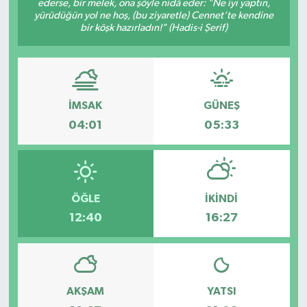
ederse, bir melek, ona şöyle nidâ eder: "Ne iyi yaptın,
yürüdüğün yol ne hoş, (bu ziyaretle) Cennet’te kendine
Spor
bir köşk hazırladın!" (Hadis-i Şerif)
Teknoloji
Tatil ve Seyahat
İMSAK
GÜNEŞ
04:01
05:33
Çevre
Okul Gazetesi
ÖĞLE
İKINDI
12:40
16:27
AKŞAM
YATSI