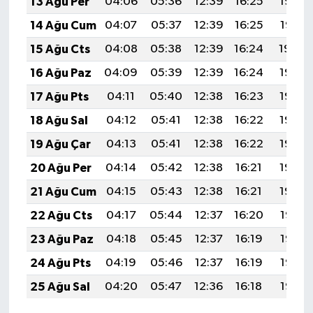
13 Ağu Per
04:06
05:36
12:39
16:25
19:32
14 Ağu Cum
04:07
05:37
12:39
16:25
19:31
15 Ağu Cts
04:08
05:38
12:39
16:24
19:30
16 Ağu Paz
04:09
05:39
12:39
16:24
19:28
17 Ağu Pts
04:11
05:40
12:38
16:23
19:27
18 Ağu Sal
04:12
05:41
12:38
16:22
19:26
19 Ağu Çar
04:13
05:41
12:38
16:22
19:25
20 Ağu Per
04:14
05:42
12:38
16:21
19:23
21 Ağu Cum
04:15
05:43
12:38
16:21
19:22
22 Ağu Cts
04:17
05:44
12:37
16:20
19:21
23 Ağu Paz
04:18
05:45
12:37
16:19
19:19
24 Ağu Pts
04:19
05:46
12:37
16:19
19:18
25 Ağu Sal
04:20
05:47
12:36
16:18
19:16