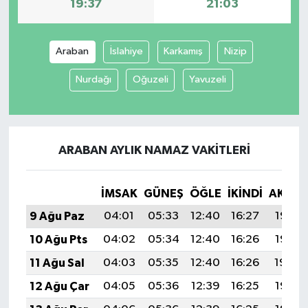
19:37
21:03
Araban
İslahiye
Karkamış
Nizip
Nurdağı
Oğuzeli
Yavuzeli
ARABAN AYLIK NAMAZ VAKITLERI
İMSAK
GÜNEŞ
ÖĞLE
İKINDI
AKŞA
9 Ağu Paz
04:01
05:33
12:40
16:27
19:37
10 Ağu Pts
04:02
05:34
12:40
16:26
19:36
11 Ağu Sal
04:03
05:35
12:40
16:26
19:34
12 Ağu Çar
04:05
05:36
12:39
16:25
19:33