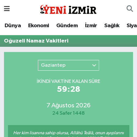
Dünya
İzmir Nöbetçi Eczaneler
Dünya
Ekonomi
Gündem
İzmir
Sağlık
Siy
Ekonomi
İzmir Hava Durumu
Oğuzeli Namaz Vakitleri
Gündem
İzmir Namaz Vakitleri
Gaziantep
İzmir
İzmir Trafik Yoğunluk Haritası
İKINDI VAKTİNE KALAN SÜRE
Sağlık
Süper Lig Puan Durumu ve Fikstür
59:28
Siyaset
Tüm Manşetler
7 Ağustos 2026
24 Safer 1448
Magazin
Son Dakika Haberleri
Resmi İlanlar
Haber Arşivi
Her kim lisanına sahip olursa, Allâhü Teâlâ, onun ayıplarını