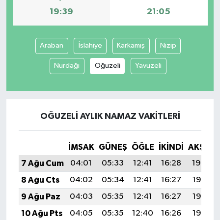
19:39
21:05
Araban
İslahiye
Karkamış
Nizip
Nurdağı
Oğuzeli
Yavuzeli
OĞUZELI AYLIK NAMAZ VAKITLERI
İMSAK
GÜNEŞ
ÖĞLE
İKINDI
AKŞAM
7 Ağu Cum
04:01
05:33
12:41
16:28
19:39
8 Ağu Cts
04:02
05:34
12:41
16:27
19:38
9 Ağu Paz
04:03
05:35
12:41
16:27
19:37
10 Ağu Pts
04:05
05:35
12:40
16:26
19:35