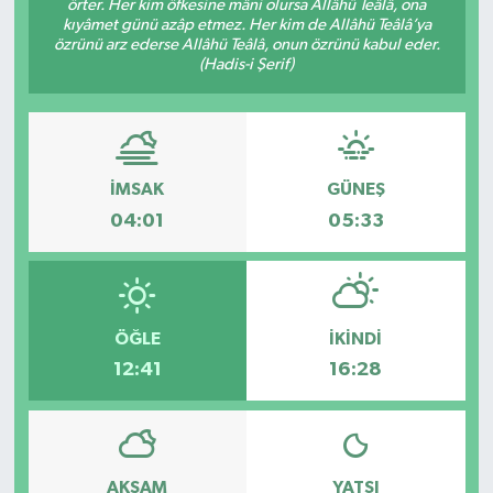
örter. Her kim öfkesine mâni olursa Allâhü Teâlâ, ona
kıyâmet günü azâp etmez. Her kim de Allâhü Teâlâ’ya
Spor
özrünü arz ederse Allâhü Teâlâ, onun özrünü kabul eder.
(Hadis-i Şerif)
Teknoloji
Tatil ve Seyahat
İMSAK
GÜNEŞ
Çevre
04:01
05:33
Okul Gazetesi
ÖĞLE
İKINDI
12:41
16:28
AKŞAM
YATSI