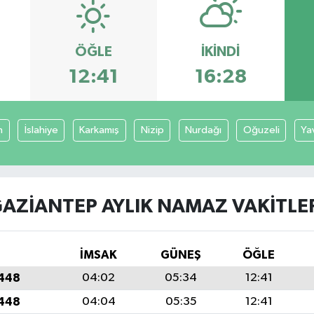
ÖĞLE
İKINDI
12:41
16:28
n
İslahiye
Karkamış
Nizip
Nurdağı
Oğuzeli
Ya
AZIANTEP AYLIK NAMAZ VAKITLE
İMSAK
GÜNEŞ
ÖĞLE
1448
04:02
05:34
12:41
1448
04:04
05:35
12:41