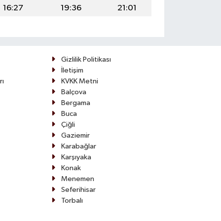
16:27
19:36
21:01
Gizlilik Politikası
İletişim
rı
KVKK Metni
Balçova
Bergama
Buca
Çiğli
Gaziemir
Karabağlar
Karşıyaka
Konak
Menemen
Seferihisar
Torbalı