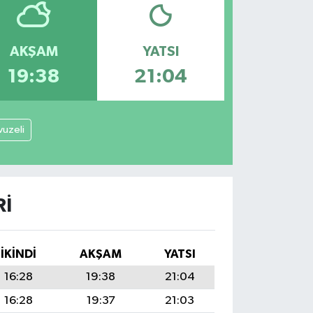
AKŞAM
YATSI
19:38
21:04
vuzeli
RI
İKINDI
AKŞAM
YATSI
16:28
19:38
21:04
16:28
19:37
21:03