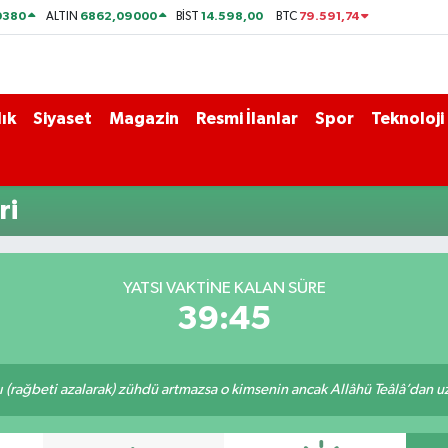
0380
6862,09000
14.598,00
79.591,74
ALTIN
BİST
BTC
ık
Siyaset
Magazin
Resmi İlanlar
Spor
Teknoloji
ri
YATSI VAKTİNE KALAN SÜRE
39:45
ı (rağbeti azalarak) zühdü artmazsa o kimsenin ancak Allâhü Teâlâ’dan uzak