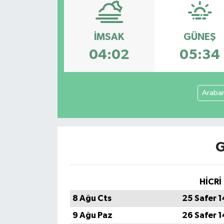
Spor
İMSAK
GÜNEŞ
Teknoloji
04:02
05:34
Tatil ve Seyahat
Araba
Çevre
Okul Gazetesi
G
HİCRİ
8 Ağu Cts
25 Safer 
9 Ağu Paz
26 Safer 