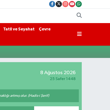
Tatil ve Seyahat
Çevre
8 Ağustos 2026
25 Safer 1448
lığı artmış olur. (Hadis-i Şerif)