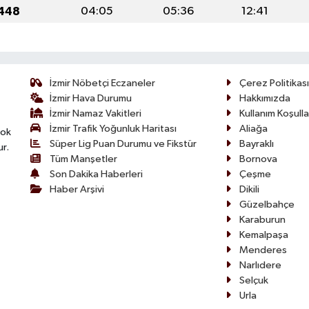
1448
04:05
05:36
12:41
İzmir Nöbetçi Eczaneler
Çerez Politikası
İzmir Hava Durumu
Hakkımızda
İzmir Namaz Vakitleri
Kullanım Koşulla
İzmir Trafik Yoğunluk Haritası
Aliağa
çok
Süper Lig Puan Durumu ve Fikstür
Bayraklı
ur.
Tüm Manşetler
Bornova
Son Dakika Haberleri
Çeşme
Haber Arşivi
Dikili
Güzelbahçe
Karaburun
Kemalpaşa
Menderes
Narlıdere
Selçuk
Urla