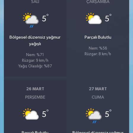
SALI
ÇARŞAMBA
°
°
5
5
Bölgesel düzensiz yağmur
Parçalı Bulutlu
yağışlı
Nem: %56
Rüzgar: 8 km/h
Nem: %71
Rüzgar: 9 km/h
Yağış Olasılığı: %87
26 MART
27 MART
PERŞEMBE
CUMA
°
°
5
5
Parçalı Bulutlu
Bölgesel düzensiz yağmur