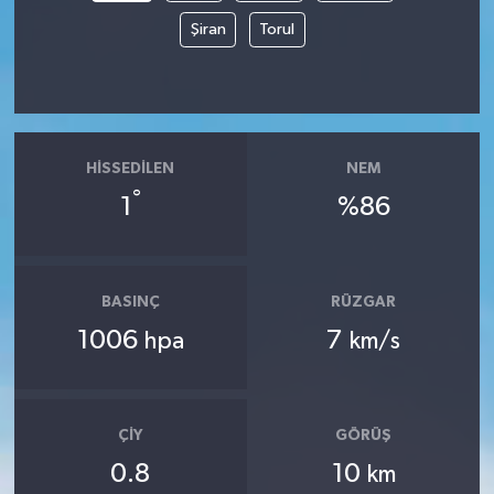
Şiran
Torul
HISSEDILEN
NEM
°
1
%86
BASINÇ
RÜZGAR
1006
7
hpa
km/s
ÇIY
GÖRÜŞ
0.8
10
km