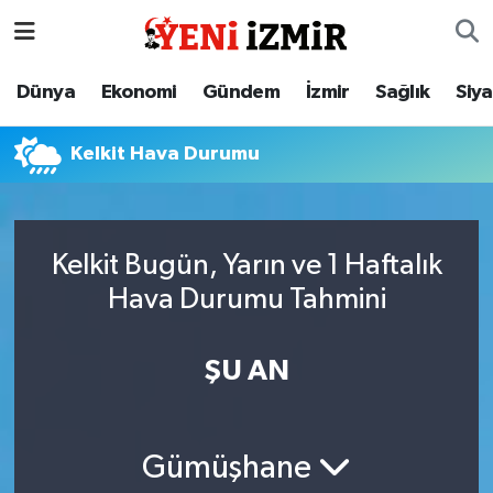
Dünya
İzmir Nöbetçi Eczaneler
Dünya
Ekonomi
Gündem
İzmir
Sağlık
Siy
Ekonomi
İzmir Hava Durumu
Kelkit Hava Durumu
Gündem
İzmir Namaz Vakitleri
İzmir
İzmir Trafik Yoğunluk Haritası
Kelkit Bugün, Yarın ve 1 Haftalık
Hava Durumu Tahmini
Sağlık
Süper Lig Puan Durumu ve Fikstür
Siyaset
Tüm Manşetler
ŞU AN
Magazin
Son Dakika Haberleri
Gümüşhane
Resmi İlanlar
Haber Arşivi