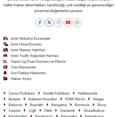
halkın haber alma hakkını, tarafsızlığı, çok sesliliği ve gazeteciliğin
evrensel değerlerini savunur.
İzmir Nöbetçi Eczaneler
İzmir Hava Durumu
İzmir Namaz Vakitleri
İzmir Trafik Yoğunluk Haritası
Süper Lig Puan Durumu ve Fikstür
Tüm Manşetler
Son Dakika Haberleri
Haber Arşivi
Çerez Politikası
Gizlilik Politikası
Hakkımızda
İletişim
Kullanım Koşulları
KVKK Metni
Aliağa
Balçova
Bayraklı
Bergama
Bornova
Buca
Çeşme
Çiğli
Dikili
Gaziemir
Güzelbahçe
Karabağlar
Karaburun
Karşıyaka
Kemalpaşa