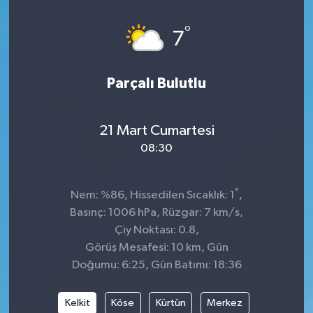
Spor
°
7
Teknoloji
Parçalı Bulutlu
Tatil ve Seyahat
21 Mart Cumartesi
Çevre
08:30
Okul Gazetesi
°
Nem: %86, Hissedilen Sıcaklık: 1
,
Basınç: 1006 hPa, Rüzgar: 7 km/s,
Çiy Noktası: 0.8,
Görüş Mesafesi: 10 km, Gün
Doğumu: 6:25, Gün Batımı: 18:36
Kelkit
Köse
Kürtün
Merkez