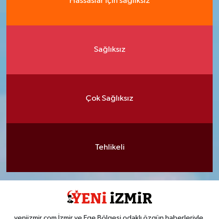
Hassaslar için sağlıksız
Sağlıksız
Çok Sağlıksız
Tehlikeli
yeniizmir,com İzmir ve Ege Bölgesi odaklı özgün haberleriyle,