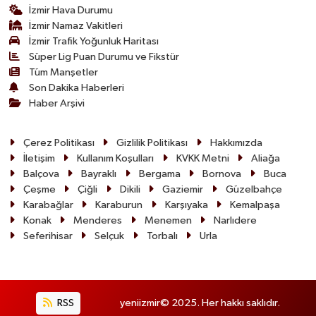
İzmir Hava Durumu
İzmir Namaz Vakitleri
İzmir Trafik Yoğunluk Haritası
Süper Lig Puan Durumu ve Fikstür
Tüm Manşetler
Son Dakika Haberleri
Haber Arşivi
Çerez Politikası
Gizlilik Politikası
Hakkımızda
İletişim
Kullanım Koşulları
KVKK Metni
Aliağa
Balçova
Bayraklı
Bergama
Bornova
Buca
Çeşme
Çiğli
Dikili
Gaziemir
Güzelbahçe
Karabağlar
Karaburun
Karşıyaka
Kemalpaşa
Konak
Menderes
Menemen
Narlıdere
Seferihisar
Selçuk
Torbalı
Urla
RSS
yeniizmir© 2025. Her hakkı saklıdır.