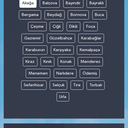
Aliağa
Balçova
Bayındır
Bayraklı
Bergama
Beydağ
Bornova
Buca
Çeşme
Çiğli
Dikili
Foça
Gaziemir
Güzelbahçe
Karabağlar
Karaburun
Karşıyaka
Kemalpaşa
Kiraz
Kınık
Konak
Menderes
Menemen
Narlıdere
Ödemiş
Seferihisar
Selçuk
Tire
Torbalı
Urla