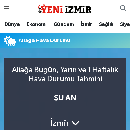
Dünya
İzmir Nöbetçi Eczaneler
Dünya
Ekonomi
Gündem
İzmir
Sağlık
Siy
Ekonomi
İzmir Hava Durumu
Aliağa Hava Durumu
Gündem
İzmir Namaz Vakitleri
İzmir
İzmir Trafik Yoğunluk Haritası
Aliağa Bugün, Yarın ve 1 Haftalık
Hava Durumu Tahmini
Sağlık
Süper Lig Puan Durumu ve Fikstür
Siyaset
Tüm Manşetler
ŞU AN
Magazin
Son Dakika Haberleri
İzmir
Resmi İlanlar
Haber Arşivi