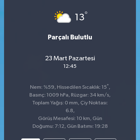
Spor
°
13
Teknoloji
Parçalı Bulutlu
Tatil ve Seyahat
23 Mart Pazartesi
Çevre
12:45
Okul Gazetesi
°
Nem: %59, Hissedilen Sıcaklık: 15
,
Basınç: 1009 hPa, Rüzgar: 34 km/s,
Toplam Yağış: 0 mm, Çiy Noktası:
6.8,
Görüş Mesafesi: 10 km, Gün
Doğumu: 7:12, Gün Batımı: 19:28