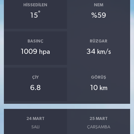
HISSEDILEN
NEM
°
15
%59
BASINÇ
RÜZGAR
1009
34
hpa
km/s
ÇIY
GÖRÜŞ
6.8
10
km
24 MART
25 MART
SALI
ÇARŞAMBA