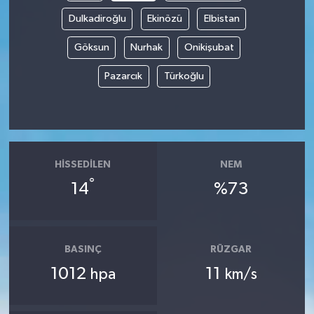
Dulkadiroğlu
Ekinözü
Elbistan
Göksun
Nurhak
Onikişubat
Pazarcık
Türkoğlu
HISSEDILEN
NEM
°
14
%73
BASINÇ
RÜZGAR
1012
11
hpa
km/s