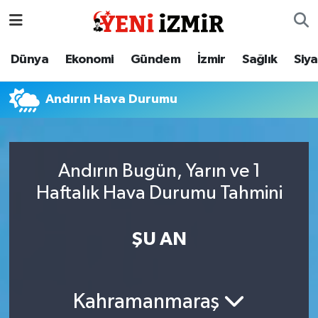
Dünya
İzmir Nöbetçi Eczaneler
Dünya
Ekonomi
Gündem
İzmir
Sağlık
Siy
Ekonomi
İzmir Hava Durumu
Andırın Hava Durumu
Gündem
İzmir Namaz Vakitleri
İzmir
İzmir Trafik Yoğunluk Haritası
Andırın Bugün, Yarın ve 1
Haftalık Hava Durumu Tahmini
Sağlık
Süper Lig Puan Durumu ve Fikstür
Siyaset
Tüm Manşetler
ŞU AN
Magazin
Son Dakika Haberleri
Kahramanmaraş
Resmi İlanlar
Haber Arşivi