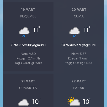
19 MART
20 MART
PERŞEMBE
CUMA
°
°
11
11
Orta kuvvetli yağmurlu
Orta kuvvetli yağmurlu
Nem: %80
Nem: %87
Rüzgar: 27 km/h
Rüzgar: 9 km/h
Yağış Olasılığı: %89
Yağış Olasılığı: %83
21 MART
22 MART
CUMARTESI
PAZAR
°
°
10
10