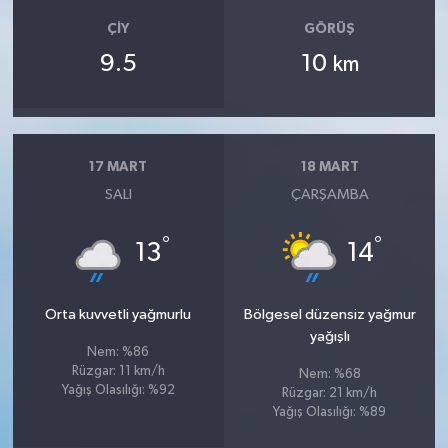
ÇIY
GÖRÜŞ
9.5
10
km
17 MART
18 MART
SALI
ÇARŞAMBA
°
°
13
14
Orta kuvvetli yağmurlu
Bölgesel düzensiz yağmur
yağışlı
Nem: %86
Rüzgar: 11 km/h
Nem: %68
Yağış Olasılığı: %92
Rüzgar: 21 km/h
Yağış Olasılığı: %89