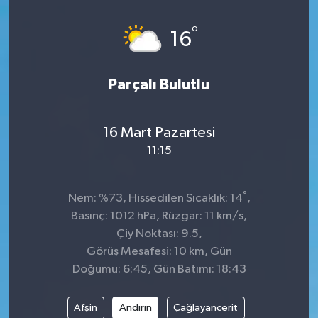
Spor
°
16
Teknoloji
Parçalı Bulutlu
Tatil ve Seyahat
16 Mart Pazartesi
Çevre
11:15
Okul Gazetesi
°
Nem: %73, Hissedilen Sıcaklık: 14
,
Basınç: 1012 hPa, Rüzgar: 11 km/s,
Çiy Noktası: 9.5,
Görüş Mesafesi: 10 km, Gün
Doğumu: 6:45, Gün Batımı: 18:43
Afşin
Andırın
Çağlayancerit