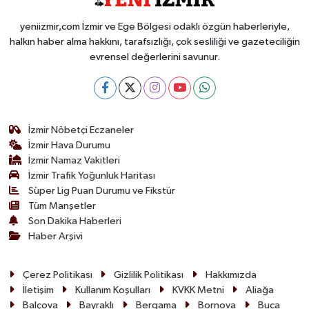
yeniizmir,com İzmir ve Ege Bölgesi odaklı özgün haberleriyle,
halkın haber alma hakkını, tarafsızlığı, çok sesliliği ve gazeteciliğin
evrensel değerlerini savunur.
İzmir Nöbetçi Eczaneler
İzmir Hava Durumu
İzmir Namaz Vakitleri
İzmir Trafik Yoğunluk Haritası
Süper Lig Puan Durumu ve Fikstür
Tüm Manşetler
Son Dakika Haberleri
Haber Arşivi
Çerez Politikası
Gizlilik Politikası
Hakkımızda
İletişim
Kullanım Koşulları
KVKK Metni
Aliağa
Balçova
Bayraklı
Bergama
Bornova
Buca