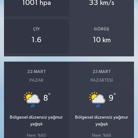
1001
33
hpa
km/s
ÇIY
GÖRÜŞ
1.6
10
km
22 MART
23 MART
PAZAR
PAZARTESI
°
°
8
9
Bölgesel düzensiz yağmur
Bölgesel düzensiz yağmur
yağışlı
yağışlı
Nem: %60
Nem: %66