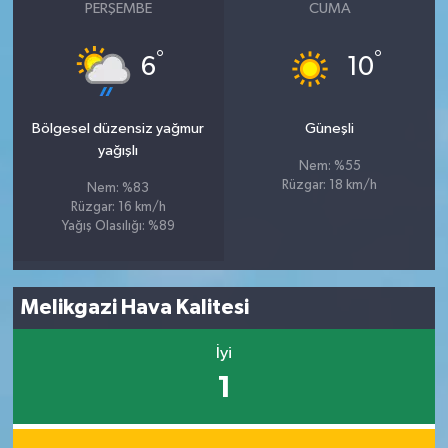
PERŞEMBE
CUMA
°
°
6
10
Bölgesel düzensiz yağmur
Güneşli
yağışlı
Nem: %55
Rüzgar: 18 km/h
Nem: %83
Rüzgar: 16 km/h
Yağış Olasılığı: %89
Melikgazi Hava Kalitesi
İyi
1