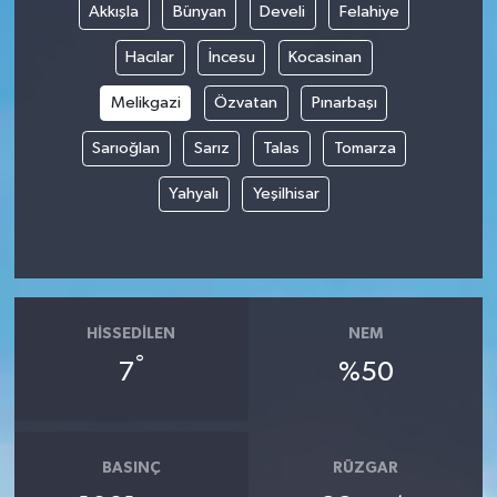
Akkışla
Bünyan
Develi
Felahiye
Hacılar
İncesu
Kocasinan
Melikgazi
Özvatan
Pınarbaşı
Sarıoğlan
Sarız
Talas
Tomarza
Yahyalı
Yeşilhisar
HISSEDILEN
NEM
°
7
%50
BASINÇ
RÜZGAR