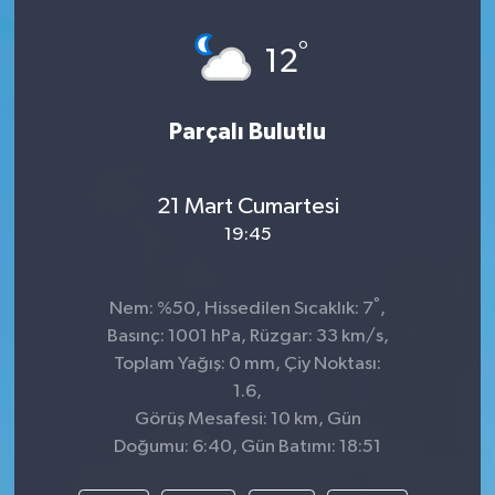
Spor
°
12
Teknoloji
Parçalı Bulutlu
Tatil ve Seyahat
21 Mart Cumartesi
Çevre
19:45
Okul Gazetesi
°
Nem: %50, Hissedilen Sıcaklık: 7
,
Basınç: 1001 hPa, Rüzgar: 33 km/s,
Toplam Yağış: 0 mm, Çiy Noktası:
1.6,
Görüş Mesafesi: 10 km, Gün
Doğumu: 6:40, Gün Batımı: 18:51