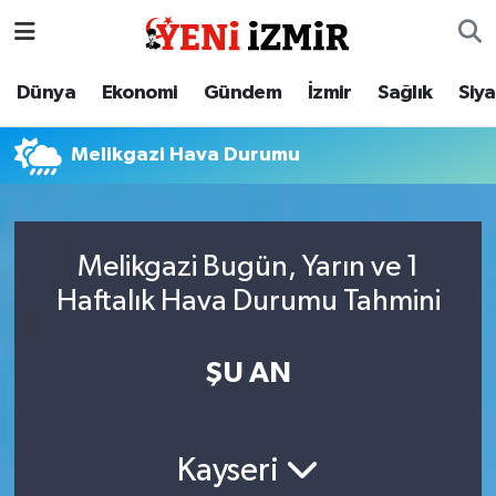
Dünya
İzmir Nöbetçi Eczaneler
Dünya
Ekonomi
Gündem
İzmir
Sağlık
Siy
Ekonomi
İzmir Hava Durumu
Melikgazi Hava Durumu
Gündem
İzmir Namaz Vakitleri
İzmir
İzmir Trafik Yoğunluk Haritası
Melikgazi Bugün, Yarın ve 1
Haftalık Hava Durumu Tahmini
Sağlık
Süper Lig Puan Durumu ve Fikstür
Siyaset
Tüm Manşetler
ŞU AN
Magazin
Son Dakika Haberleri
Kayseri
Resmi İlanlar
Haber Arşivi