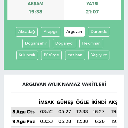
AKŞAM
YATSI
19:38
21:07
Akçadağ
Arapgir
Arguvan
Darende
Doğanşehir
Doğanyol
Hekimhan
Kuluncak
Pütürge
Yazıhan
Yeşilyurt
ARGUVAN AYLIK NAMAZ VAKITLERI
İMSAK
GÜNEŞ
ÖĞLE
İKINDI
AKŞAM
8 Ağu Cts
03:52
05:27
12:38
16:27
19:38
9 Ağu Paz
03:53
05:28
12:38
16:26
19:37