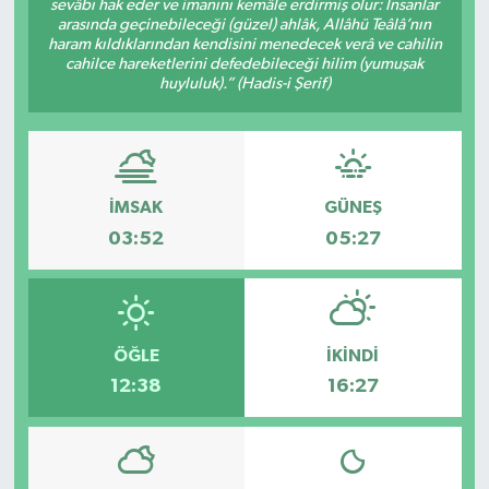
sevâbı hak eder ve imanını kemâle erdirmiş olur: İnsanlar
arasında geçinebileceği (güzel) ahlâk, Allâhü Teâlâ’nın
Spor
haram kıldıklarından kendisini menedecek verâ ve cahilin
cahilce hareketlerini defedebileceği hilim (yumuşak
huyluluk).” (Hadis-i Şerif)
Teknoloji
Tatil ve Seyahat
Çevre
İMSAK
GÜNEŞ
03:52
05:27
Okul Gazetesi
ÖĞLE
İKINDI
12:38
16:27