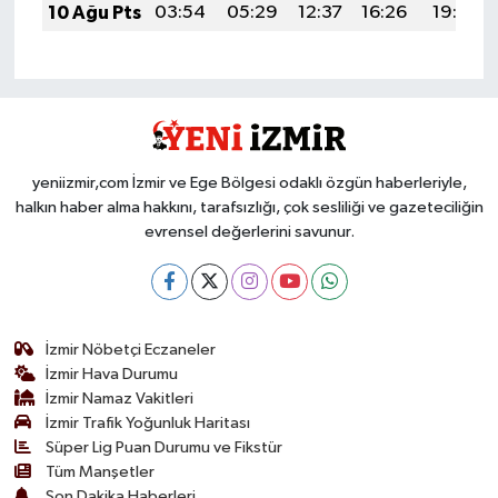
10 Ağu Pts
03:54
05:29
12:37
16:26
19:36
yeniizmir,com İzmir ve Ege Bölgesi odaklı özgün haberleriyle,
halkın haber alma hakkını, tarafsızlığı, çok sesliliği ve gazeteciliğin
evrensel değerlerini savunur.
İzmir Nöbetçi Eczaneler
İzmir Hava Durumu
İzmir Namaz Vakitleri
İzmir Trafik Yoğunluk Haritası
Süper Lig Puan Durumu ve Fikstür
Tüm Manşetler
Son Dakika Haberleri