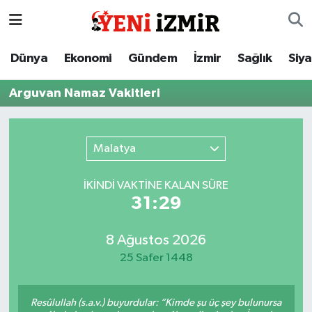
Dünya
İzmir Nöbetçi Eczaneler
Dünya
Ekonomi
Gündem
İzmir
Sağlık
Siy
Ekonomi
İzmir Hava Durumu
Arguvan Namaz Vakitleri
Gündem
İzmir Namaz Vakitleri
Malatya
İzmir
İzmir Trafik Yoğunluk Haritası
İKINDI VAKTİNE KALAN SÜRE
Sağlık
Süper Lig Puan Durumu ve Fikstür
31:29
Siyaset
Tüm Manşetler
8 Ağustos 2026
25 Safer 1448
Magazin
Son Dakika Haberleri
Resmi İlanlar
Haber Arşivi
Resûlullah (s.a.v.) buyurdular: “Kimde şu üç şey bulunursa