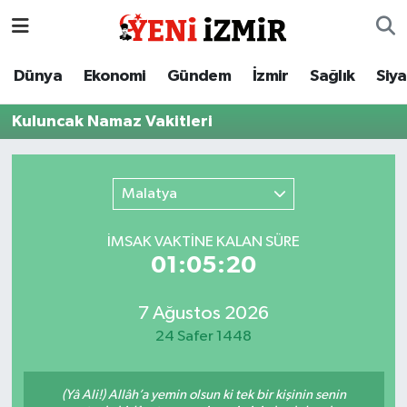
Dünya
İzmir Nöbetçi Eczaneler
Dünya
Ekonomi
Gündem
İzmir
Sağlık
Siy
Ekonomi
İzmir Hava Durumu
Kuluncak Namaz Vakitleri
Gündem
İzmir Namaz Vakitleri
Malatya
İzmir
İzmir Trafik Yoğunluk Haritası
İMSAK VAKTİNE KALAN SÜRE
Sağlık
Süper Lig Puan Durumu ve Fikstür
01:05:20
Siyaset
Tüm Manşetler
7 Ağustos 2026
24 Safer 1448
Magazin
Son Dakika Haberleri
Resmi İlanlar
Haber Arşivi
(Yâ Ali!) Allâh’a yemin olsun ki tek bir kişinin senin