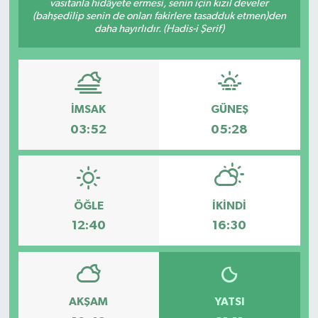
vasıtanla hidâyete ermesi, senin için kızıl develer
(bahşedilip senin de onları fakirlere tasadduk etmen)den
Spor
daha hayırlıdır. (Hadis-i Şerif)
Teknoloji
Tatil ve Seyahat
İMSAK
GÜNEŞ
03:52
05:28
Çevre
Okul Gazetesi
ÖĞLE
İKINDI
12:40
16:30
AKŞAM
YATSI