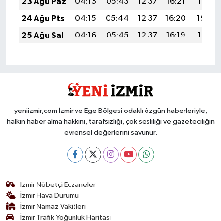
23 Ağu Paz
04:13
05:43
12:37
16:21
19:21
24 Ağu Pts
04:15
05:44
12:37
16:20
19:20
25 Ağu Sal
04:16
05:45
12:37
16:19
19:18
yeniizmir,com İzmir ve Ege Bölgesi odaklı özgün haberleriyle,
halkın haber alma hakkını, tarafsızlığı, çok sesliliği ve gazeteciliğin
evrensel değerlerini savunur.
İzmir Nöbetçi Eczaneler
İzmir Hava Durumu
İzmir Namaz Vakitleri
İzmir Trafik Yoğunluk Haritası