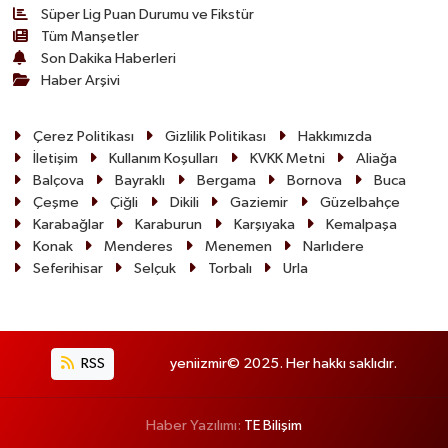
Süper Lig Puan Durumu ve Fikstür
Tüm Manşetler
Son Dakika Haberleri
Haber Arşivi
Çerez Politikası
Gizlilik Politikası
Hakkımızda
İletişim
Kullanım Koşulları
KVKK Metni
Aliağa
Balçova
Bayraklı
Bergama
Bornova
Buca
Çeşme
Çiğli
Dikili
Gaziemir
Güzelbahçe
Karabağlar
Karaburun
Karşıyaka
Kemalpaşa
Konak
Menderes
Menemen
Narlıdere
Seferihisar
Selçuk
Torbalı
Urla
RSS
yeniizmir© 2025. Her hakkı saklıdır.
Haber Yazılımı:
TE Bilişim