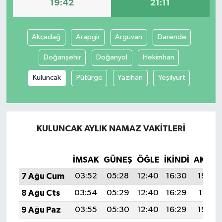
19:42
21:11
Akçadağ
Arapgir
Arguvan
Darende
Doğanşehir
Doğanyol
Hekimhan
Kuluncak
Pütürge
Yazıhan
Yeşilyurt
KULUNCAK AYLIK NAMAZ VAKITLERI
İMSAK
GÜNEŞ
ÖĞLE
İKINDI
AKŞA
7 Ağu Cum
03:52
05:28
12:40
16:30
19:42
8 Ağu Cts
03:54
05:29
12:40
16:29
19:41
9 Ağu Paz
03:55
05:30
12:40
16:29
19:40