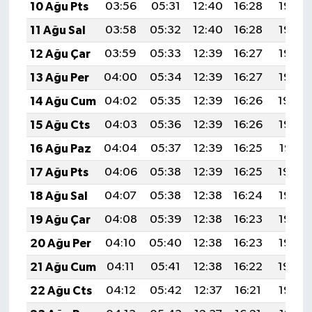
10 Ağu Pts
03:56
05:31
12:40
16:28
19:38
11 Ağu Sal
03:58
05:32
12:40
16:28
19:37
12 Ağu Çar
03:59
05:33
12:39
16:27
19:36
13 Ağu Per
04:00
05:34
12:39
16:27
19:35
14 Ağu Cum
04:02
05:35
12:39
16:26
19:34
15 Ağu Cts
04:03
05:36
12:39
16:26
19:32
16 Ağu Paz
04:04
05:37
12:39
16:25
19:31
17 Ağu Pts
04:06
05:38
12:39
16:25
19:30
18 Ağu Sal
04:07
05:38
12:38
16:24
19:28
19 Ağu Çar
04:08
05:39
12:38
16:23
19:27
20 Ağu Per
04:10
05:40
12:38
16:23
19:26
21 Ağu Cum
04:11
05:41
12:38
16:22
19:24
22 Ağu Cts
04:12
05:42
12:37
16:21
19:23