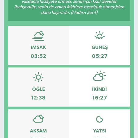
vasıtanla hidâyete ermesi, senin için kızıl develer
(bahşedilip senin de onları fakirlere tasadduk etmen)den
Spor
daha hayırlıdır. (Hadis-i Şerif)
Teknoloji
Tatil ve Seyahat
İMSAK
GÜNEŞ
03:52
05:27
Çevre
Okul Gazetesi
ÖĞLE
İKINDI
12:38
16:27
AKŞAM
YATSI