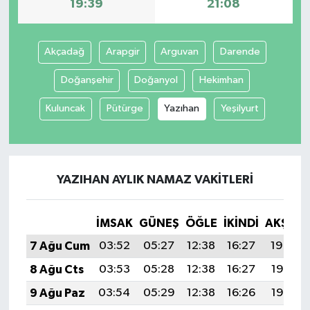
19:39
21:08
Akçadağ
Arapgir
Arguvan
Darende
Doğanşehir
Doğanyol
Hekimhan
Kuluncak
Pütürge
Yazıhan
Yeşilyurt
YAZIHAN AYLIK NAMAZ VAKITLERI
İMSAK
GÜNEŞ
ÖĞLE
İKINDI
AKŞAM
7 Ağu Cum
03:52
05:27
12:38
16:27
19:39
8 Ağu Cts
03:53
05:28
12:38
16:27
19:38
9 Ağu Paz
03:54
05:29
12:38
16:26
19:37