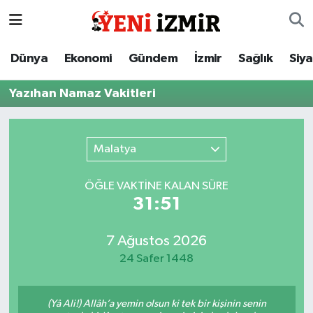
Dünya
İzmir Nöbetçi Eczaneler
Dünya
Ekonomi
Gündem
İzmir
Sağlık
Siy
Ekonomi
İzmir Hava Durumu
Yazıhan Namaz Vakitleri
Gündem
İzmir Namaz Vakitleri
Malatya
İzmir
İzmir Trafik Yoğunluk Haritası
ÖĞLE VAKTİNE KALAN SÜRE
Sağlık
Süper Lig Puan Durumu ve Fikstür
31:51
Siyaset
Tüm Manşetler
7 Ağustos 2026
24 Safer 1448
Magazin
Son Dakika Haberleri
Resmi İlanlar
Haber Arşivi
(Yâ Ali!) Allâh’a yemin olsun ki tek bir kişinin senin