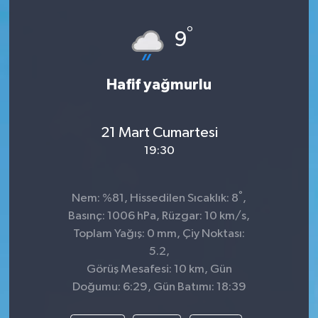
Spor
°
9
Teknoloji
Hafif yağmurlu
Tatil ve Seyahat
21 Mart Cumartesi
Çevre
19:30
Okul Gazetesi
°
Nem: %81, Hissedilen Sıcaklık: 8
,
Basınç: 1006 hPa, Rüzgar: 10 km/s,
Toplam Yağış: 0 mm, Çiy Noktası:
5.2,
Görüş Mesafesi: 10 km, Gün
Doğumu: 6:29, Gün Batımı: 18:39