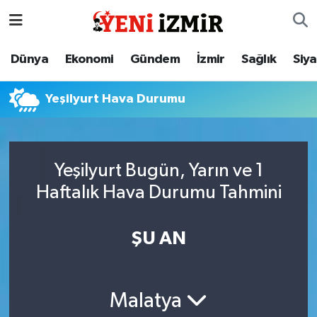
Dünya
İzmir Nöbetçi Eczaneler
Dünya
Ekonomi
Gündem
İzmir
Sağlık
Siy
Ekonomi
İzmir Hava Durumu
Yeşilyurt Hava Durumu
Gündem
İzmir Namaz Vakitleri
İzmir
İzmir Trafik Yoğunluk Haritası
Yeşilyurt Bugün, Yarın ve 1
Haftalık Hava Durumu Tahmini
Sağlık
Süper Lig Puan Durumu ve Fikstür
Siyaset
Tüm Manşetler
ŞU AN
Magazin
Son Dakika Haberleri
Malatya
Resmi İlanlar
Haber Arşivi