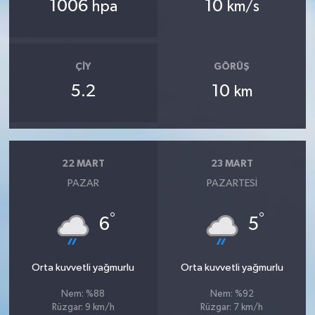
1006
10
hpa
km/s
ÇIY
GÖRÜŞ
5.2
10
km
22 MART
23 MART
PAZAR
PAZARTESI
°
°
6
5
Orta kuvvetli yağmurlu
Orta kuvvetli yağmurlu
Nem: %88
Nem: %92
Rüzgar: 9 km/h
Rüzgar: 7 km/h