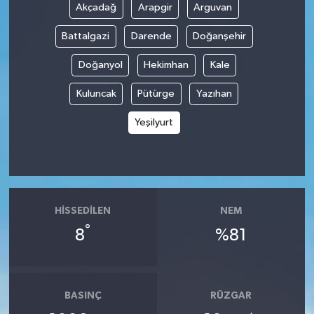
Akçadağ
Arapgir
Arguvan
Battalgazi
Darende
Doğanşehir
Doğanyol
Hekimhan
Kale
Kuluncak
Pütürge
Yazıhan
Yeşilyurt
HISSEDILEN
NEM
°
8
%81
BASINÇ
RÜZGAR