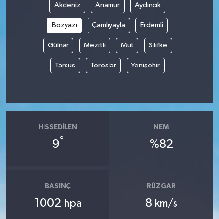
Akdeniz
Anamur
Aydıncık
Bozyazı
Çamlıyayla
Erdemli
Gülnar
Mezitli
Mut
Silifke
Tarsus
Toroslar
Yenişehir
HISSEDILEN
NEM
°
9
%82
BASINÇ
RÜZGAR
1002
8
hpa
km/s