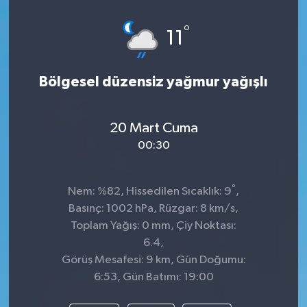
Spor
°
11
Teknoloji
Bölgesel düzensiz yağmur yağışlı
Tatil ve Seyahat
20 Mart Cuma
Çevre
00:30
Okul Gazetesi
°
Nem: %82, Hissedilen Sıcaklık: 9
,
Basınç: 1002 hPa, Rüzgar: 8 km/s,
Toplam Yağış: 0 mm, Çiy Noktası:
6.4,
Görüş Mesafesi: 9 km, Gün Doğumu:
6:53, Gün Batımı: 19:00