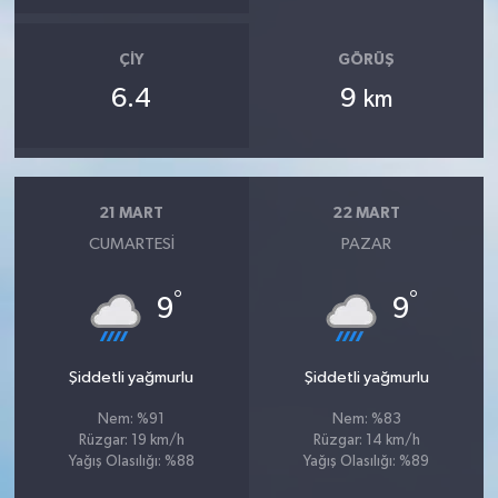
ÇIY
GÖRÜŞ
6.4
9
km
21 MART
22 MART
CUMARTESI
PAZAR
°
°
9
9
Şiddetli yağmurlu
Şiddetli yağmurlu
Nem: %91
Nem: %83
Rüzgar: 19 km/h
Rüzgar: 14 km/h
Yağış Olasılığı: %88
Yağış Olasılığı: %89