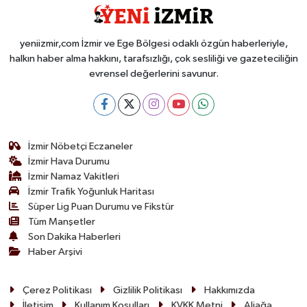
yeniizmir,com İzmir ve Ege Bölgesi odaklı özgün haberleriyle,
halkın haber alma hakkını, tarafsızlığı, çok sesliliği ve gazeteciliğin
evrensel değerlerini savunur.
İzmir Nöbetçi Eczaneler
İzmir Hava Durumu
İzmir Namaz Vakitleri
İzmir Trafik Yoğunluk Haritası
Süper Lig Puan Durumu ve Fikstür
Tüm Manşetler
Son Dakika Haberleri
Haber Arşivi
Çerez Politikası
Gizlilik Politikası
Hakkımızda
İletişim
Kullanım Koşulları
KVKK Metni
Aliağa