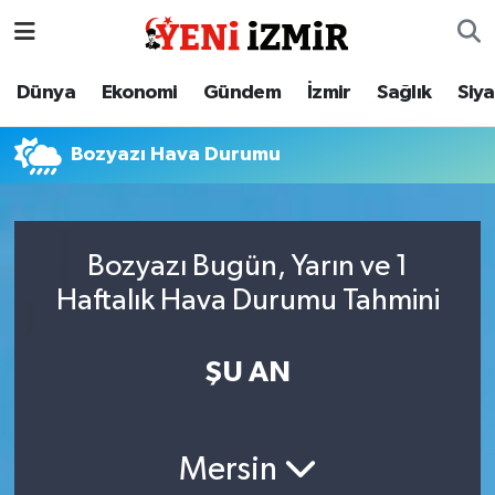
Dünya
İzmir Nöbetçi Eczaneler
Dünya
Ekonomi
Gündem
İzmir
Sağlık
Siy
Ekonomi
İzmir Hava Durumu
Bozyazı Hava Durumu
Gündem
İzmir Namaz Vakitleri
İzmir
İzmir Trafik Yoğunluk Haritası
Bozyazı Bugün, Yarın ve 1
Haftalık Hava Durumu Tahmini
Sağlık
Süper Lig Puan Durumu ve Fikstür
Siyaset
Tüm Manşetler
ŞU AN
Magazin
Son Dakika Haberleri
Mersin
Resmi İlanlar
Haber Arşivi