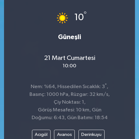
Spor
°
10
Teknoloji
Güneşli
Tatil ve Seyahat
21 Mart Cumartesi
Çevre
10:00
Okul Gazetesi
°
Nem: %64, Hissedilen Sıcaklık: 3
,
Basınç: 1000 hPa, Rüzgar: 32 km/s,
Çiy Noktası: 1,
Görüş Mesafesi: 10 km, Gün
Doğumu: 6:43, Gün Batımı: 18:54
Acıgöl
Avanos
Derinkuyu