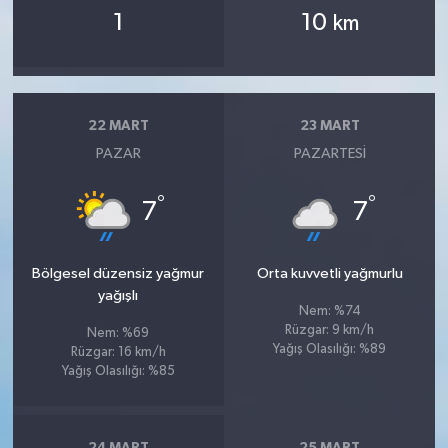
1
10
km
22 MART
23 MART
PAZAR
PAZARTESI
°
°
7
7
Bölgesel düzensiz yağmur
Orta kuvvetli yağmurlu
yağışlı
Nem: %74
Rüzgar: 9 km/h
Nem: %69
Yağış Olasılığı: %89
Rüzgar: 16 km/h
Yağış Olasılığı: %85