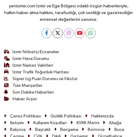
yeniizmir,com İzmir ve Ege Bölgesi odaklı özgün haberleriyle,
halkın haber alma hakkını, tarafsızlığı, çok sesliliği ve gazeteciliğin
evrensel değerlerini savunur.
İzmir Nöbetçi Eczaneler
İzmir Hava Durumu
İzmir Namaz Vakitleri
İzmir Trafik Yoğunluk Haritası
Süper Lig Puan Durumu ve Fikstür
Tüm Manşetler
Son Dakika Haberleri
Haber Arşivi
Çerez Politikası
Gizlilik Politikası
Hakkımızda
İletişim
Kullanım Koşulları
KVKK Metni
Aliağa
Balçova
Bayraklı
Bergama
Bornova
Buca
Çeşme
Çiğli
Dikili
Gaziemir
Güzelbahçe