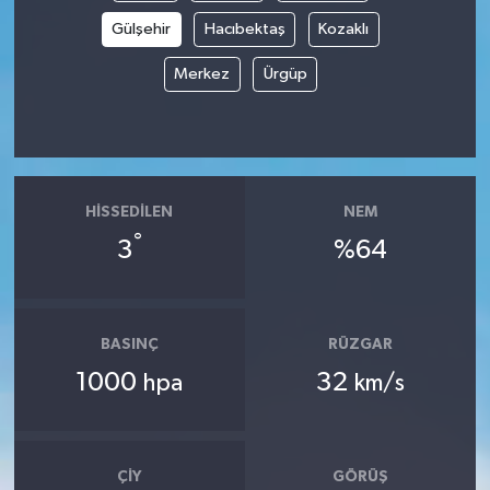
Gülşehir
Hacıbektaş
Kozaklı
Merkez
Ürgüp
HISSEDILEN
NEM
°
3
%64
BASINÇ
RÜZGAR
1000
32
hpa
km/s
ÇIY
GÖRÜŞ