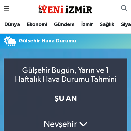
Dünya
İzmir Nöbetçi Eczaneler
Dünya
Ekonomi
Gündem
İzmir
Sağlık
Siy
Ekonomi
İzmir Hava Durumu
Gülşehir Hava Durumu
Gündem
İzmir Namaz Vakitleri
İzmir
İzmir Trafik Yoğunluk Haritası
Gülşehir Bugün, Yarın ve 1
Haftalık Hava Durumu Tahmini
Sağlık
Süper Lig Puan Durumu ve Fikstür
Siyaset
Tüm Manşetler
ŞU AN
Magazin
Son Dakika Haberleri
Nevşehir
Resmi İlanlar
Haber Arşivi