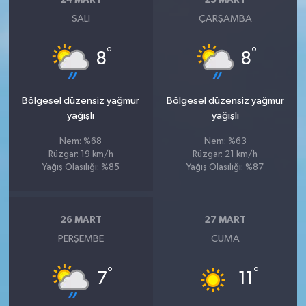
24 MART
25 MART
SALI
ÇARŞAMBA
°
°
8
8
Bölgesel düzensiz yağmur
Bölgesel düzensiz yağmur
yağışlı
yağışlı
Nem: %68
Nem: %63
Rüzgar: 19 km/h
Rüzgar: 21 km/h
Yağış Olasılığı: %85
Yağış Olasılığı: %87
26 MART
27 MART
PERŞEMBE
CUMA
°
°
7
11