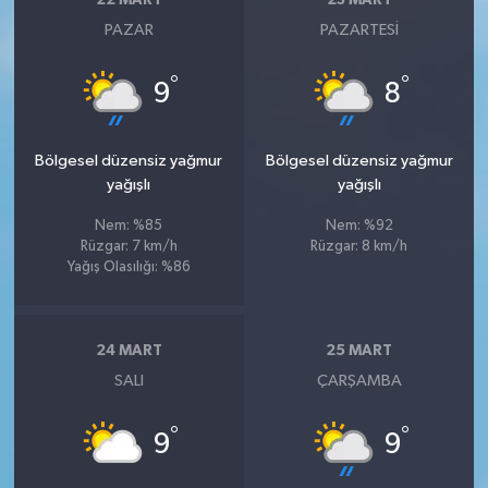
22 MART
23 MART
PAZAR
PAZARTESI
°
°
9
8
Bölgesel düzensiz yağmur
Bölgesel düzensiz yağmur
yağışlı
yağışlı
Nem: %85
Nem: %92
Rüzgar: 7 km/h
Rüzgar: 8 km/h
Yağış Olasılığı: %86
24 MART
25 MART
SALI
ÇARŞAMBA
°
°
9
9