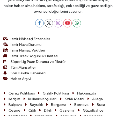
yeniizmir,com İzmir ve Ege Bölgesi odaklı özgün haberleriyle,
halkın haber alma hakkını, tarafsızlığı, çok sesliliği ve gazeteciliğin
evrensel değerlerini savunur.
İzmir Nöbetçi Eczaneler
İzmir Hava Durumu
İzmir Namaz Vakitleri
İzmir Trafik Yoğunluk Haritası
Süper Lig Puan Durumu ve Fikstür
Tüm Manşetler
Son Dakika Haberleri
Haber Arşivi
Çerez Politikası
Gizlilik Politikası
Hakkımızda
İletişim
Kullanım Koşulları
KVKK Metni
Aliağa
Balçova
Bayraklı
Bergama
Bornova
Buca
Çeşme
Çiğli
Dikili
Gaziemir
Güzelbahçe