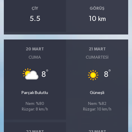
ÇIY
GÖRÜŞ
5.5
10
km
20 MART
21 MART
CUMA
CUMARTESI
°
°
8
8
Parçalı Bulutlu
Güneşli
Nem: %80
Nem: %82
Rüzgar: 8 km/h
Rüzgar: 10 km/h