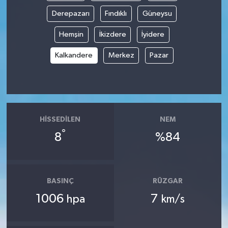
Derepazarı
Fındıklı
Güneysu
Hemşin
İkizdere
İyidere
Kalkandere
Merkez
Pazar
HISSEDILEN
NEM
°
8
%84
BASINÇ
RÜZGAR
1006
7
hpa
km/s