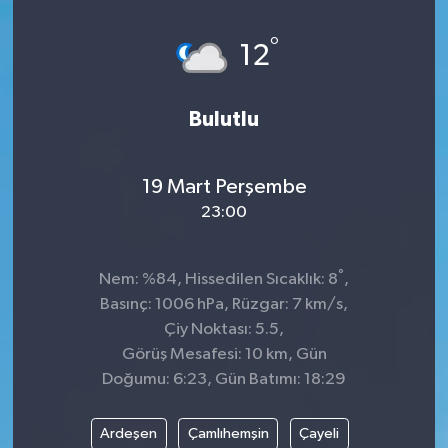
Spor
°
12
Teknoloji
Bulutlu
Tatil ve Seyahat
19 Mart Perşembe
Çevre
23:00
Okul Gazetesi
°
Nem: %84, Hissedilen Sıcaklık: 8
,
Basınç: 1006 hPa, Rüzgar: 7 km/s,
Çiy Noktası: 5.5,
Görüş Mesafesi: 10 km, Gün
Doğumu: 6:23, Gün Batımı: 18:29
Ardeşen
Çamlıhemşin
Çayeli