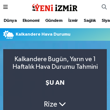
Dünya
İzmir Nöbetçi Eczaneler
Dünya
Ekonomi
Gündem
İzmir
Sağlık
Siy
Ekonomi
İzmir Hava Durumu
Kalkandere Hava Durumu
Gündem
İzmir Namaz Vakitleri
İzmir
İzmir Trafik Yoğunluk Haritası
Kalkandere Bugün, Yarın ve 1
Haftalık Hava Durumu Tahmini
Sağlık
Süper Lig Puan Durumu ve Fikstür
Siyaset
Tüm Manşetler
ŞU AN
Magazin
Son Dakika Haberleri
Rize
Resmi İlanlar
Haber Arşivi