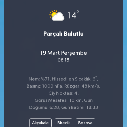
Spor
°
14
Teknoloji
Parçalı Bulutlu
Tatil ve Seyahat
19 Mart Perşembe
Çevre
08:15
Okul Gazetesi
°
Nem: %71, Hissedilen Sıcaklık: 6
,
Basınç: 1009 hPa, Rüzgar: 48 km/s,
Çiy Noktası: 4,
Görüş Mesafesi: 10 km, Gün
Doğumu: 6:28, Gün Batımı: 18:33
Akçakale
Birecik
Bozova