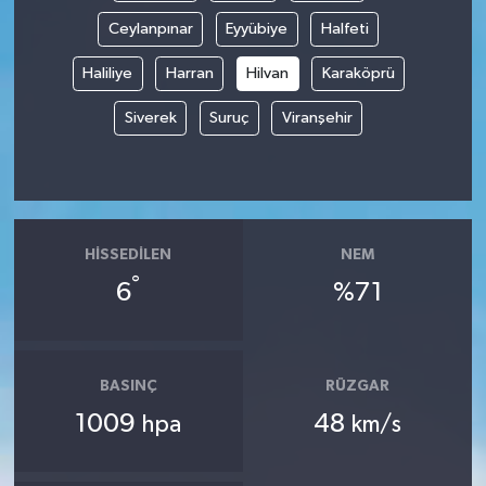
Ceylanpınar
Eyyübiye
Halfeti
Haliliye
Harran
Hilvan
Karaköprü
Siverek
Suruç
Viranşehir
HISSEDILEN
NEM
°
6
%71
BASINÇ
RÜZGAR
1009
48
hpa
km/s