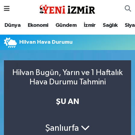
Dünya
İzmir Nöbetçi Eczaneler
Dünya
Ekonomi
Gündem
İzmir
Sağlık
Siy
Ekonomi
İzmir Hava Durumu
Hilvan Hava Durumu
Gündem
İzmir Namaz Vakitleri
İzmir
İzmir Trafik Yoğunluk Haritası
Hilvan Bugün, Yarın ve 1 Haftalık
Hava Durumu Tahmini
Sağlık
Süper Lig Puan Durumu ve Fikstür
Siyaset
Tüm Manşetler
ŞU AN
Magazin
Son Dakika Haberleri
Şanlıurfa
Resmi İlanlar
Haber Arşivi