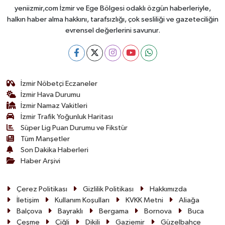
yeniizmir,com İzmir ve Ege Bölgesi odaklı özgün haberleriyle,
halkın haber alma hakkını, tarafsızlığı, çok sesliliği ve gazeteciliğin
evrensel değerlerini savunur.
İzmir Nöbetçi Eczaneler
İzmir Hava Durumu
İzmir Namaz Vakitleri
İzmir Trafik Yoğunluk Haritası
Süper Lig Puan Durumu ve Fikstür
Tüm Manşetler
Son Dakika Haberleri
Haber Arşivi
Çerez Politikası
Gizlilik Politikası
Hakkımızda
İletişim
Kullanım Koşulları
KVKK Metni
Aliağa
Balçova
Bayraklı
Bergama
Bornova
Buca
Çeşme
Çiğli
Dikili
Gaziemir
Güzelbahçe