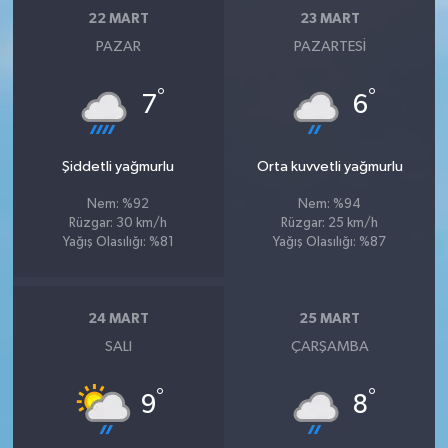
22 MART
23 MART
PAZAR
PAZARTESI
°
°
7
6
Şiddetli yağmurlu
Orta kuvvetli yağmurlu
Nem: %92
Nem: %94
Rüzgar: 30 km/h
Rüzgar: 25 km/h
Yağış Olasılığı: %81
Yağış Olasılığı: %87
24 MART
25 MART
SALI
ÇARŞAMBA
°
°
9
8