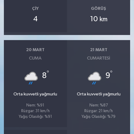
ÇIY
GÖRÜŞ
4
10
km
20 MART
21 MART
CUMA
CUMARTESI
°
°
8
9
Orta kuvvetli yağmurlu
Orta kuvvetli yağmurlu
Nem: %91
Nem: %87
Rüzgar: 31 km/h
Rüzgar: 21 km/h
Yağış Olasılığı: %91
Yağış Olasılığı: %79