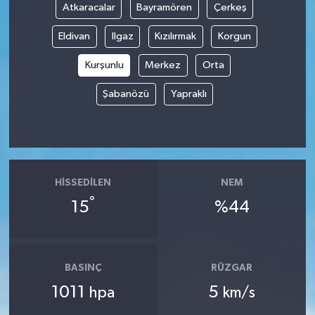
Atkaracalar
Bayramören
Çerkeş
Eldivan
Ilgaz
Kızılırmak
Korgun
Kurşunlu
Merkez
Orta
Şabanözü
Yapraklı
HISSEDILEN
NEM
°
15
%44
BASINÇ
RÜZGAR
1011
5
hpa
km/s