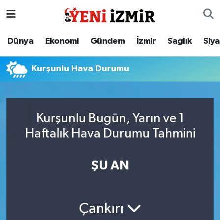
Dünya
İzmir Nöbetçi Eczaneler
Dünya
Ekonomi
Gündem
İzmir
Sağlık
Siy
Ekonomi
İzmir Hava Durumu
Kurşunlu Hava Durumu
Gündem
İzmir Namaz Vakitleri
İzmir
İzmir Trafik Yoğunluk Haritası
Kurşunlu Bugün, Yarın ve 1
Haftalık Hava Durumu Tahmini
Sağlık
Süper Lig Puan Durumu ve Fikstür
Siyaset
Tüm Manşetler
ŞU AN
Magazin
Son Dakika Haberleri
Çankırı
Resmi İlanlar
Haber Arşivi