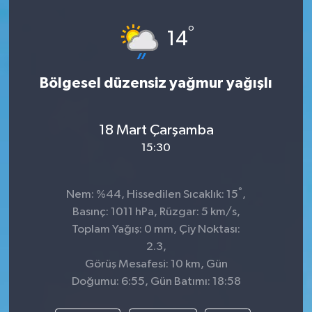
Spor
°
14
Teknoloji
Bölgesel düzensiz yağmur yağışlı
Tatil ve Seyahat
18 Mart Çarşamba
Çevre
15:30
Okul Gazetesi
°
Nem: %44, Hissedilen Sıcaklık: 15
,
Basınç: 1011 hPa, Rüzgar: 5 km/s,
Toplam Yağış: 0 mm, Çiy Noktası:
2.3,
Görüş Mesafesi: 10 km, Gün
Doğumu: 6:55, Gün Batımı: 18:58