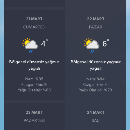
21 MART
22 MART
CUMARTESI
PAZAR
°
°
4
6
Bölgesel düzensiz yağmur
Bölgesel düzensiz yağmur
yağışlı
yağışlı
Nem: %85
Nem: %84
Rüzgar: 7 km/h
Rüzgar: 9 km/h
Yağış Olasılığı: %88
Yağış Olasılığı: %79
23 MART
24 MART
PAZARTESI
SALI