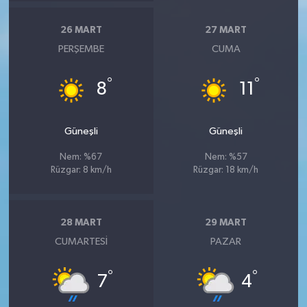
26 MART
27 MART
PERŞEMBE
CUMA
°
°
8
11
Güneşli
Güneşli
Nem: %67
Nem: %57
Rüzgar: 8 km/h
Rüzgar: 18 km/h
28 MART
29 MART
CUMARTESI
PAZAR
°
°
7
4