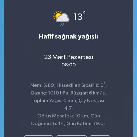
Spor
°
13
Teknoloji
Hafif sağnak yağışlı
Tatil ve Seyahat
23 Mart Pazartesi
Çevre
08:00
Okul Gazetesi
°
Nem: %89, Hissedilen Sıcaklık: 6
,
Basınç: 1010 hPa, Rüzgar: 6 km/s,
Toplam Yağış: 0 mm, Çiy Noktası:
4.7,
Görüş Mesafesi: 10 km, Gün
Doğumu: 6:44, Gün Batımı: 19:01