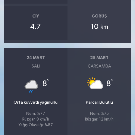
ÇIY
GÖRÜŞ
4.7
10
km
24 MART
25 MART
SALI
ÇARŞAMBA
°
°
8
8
Orta kuvvetli yağmurlu
Parçalı Bulutlu
Nem: %77
Nem: %75
Rüzgar: 9 km/h
Rüzgar: 12 km/h
Yağış Olasılığı: %87