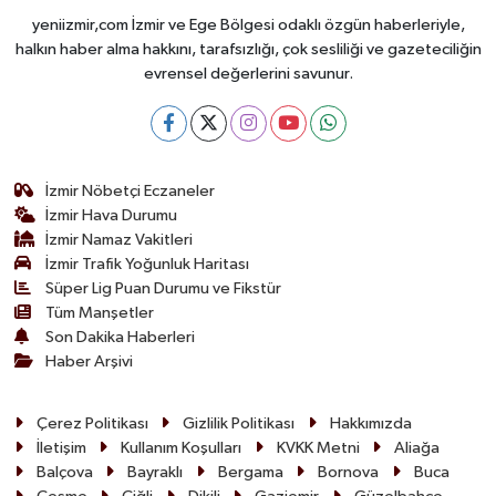
yeniizmir,com İzmir ve Ege Bölgesi odaklı özgün haberleriyle,
halkın haber alma hakkını, tarafsızlığı, çok sesliliği ve gazeteciliğin
evrensel değerlerini savunur.
İzmir Nöbetçi Eczaneler
İzmir Hava Durumu
İzmir Namaz Vakitleri
İzmir Trafik Yoğunluk Haritası
Süper Lig Puan Durumu ve Fikstür
Tüm Manşetler
Son Dakika Haberleri
Haber Arşivi
Çerez Politikası
Gizlilik Politikası
Hakkımızda
İletişim
Kullanım Koşulları
KVKK Metni
Aliağa
Balçova
Bayraklı
Bergama
Bornova
Buca