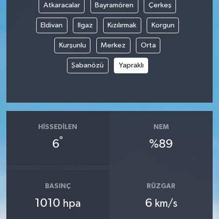
Atkaracalar
Bayramören
Çerkeş
Eldivan
Ilgaz
Kızılırmak
Korgun
Kurşunlu
Merkez
Orta
Şabanözü
Yapraklı
HISSEDILEN
NEM
°
6
%89
BASINÇ
RÜZGAR
1010
6
hpa
km/s