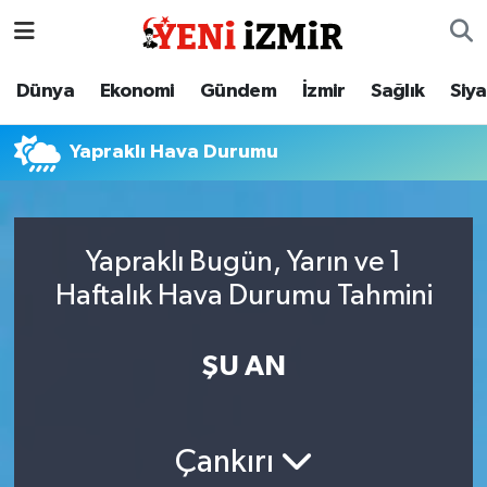
Dünya
İzmir Nöbetçi Eczaneler
Dünya
Ekonomi
Gündem
İzmir
Sağlık
Siy
Ekonomi
İzmir Hava Durumu
Yapraklı Hava Durumu
Gündem
İzmir Namaz Vakitleri
İzmir
İzmir Trafik Yoğunluk Haritası
Yapraklı Bugün, Yarın ve 1
Haftalık Hava Durumu Tahmini
Sağlık
Süper Lig Puan Durumu ve Fikstür
Siyaset
Tüm Manşetler
ŞU AN
Magazin
Son Dakika Haberleri
Çankırı
Resmi İlanlar
Haber Arşivi