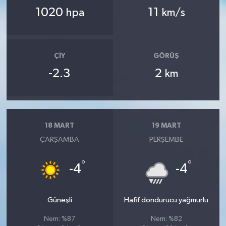
1020
11
hpa
km/s
ÇIY
GÖRÜŞ
-2.3
2
km
18 MART
19 MART
ÇARŞAMBA
PERŞEMBE
°
°
-4
-4
Güneşli
Hafif dondurucu yağmurlu
Nem: %87
Nem: %82