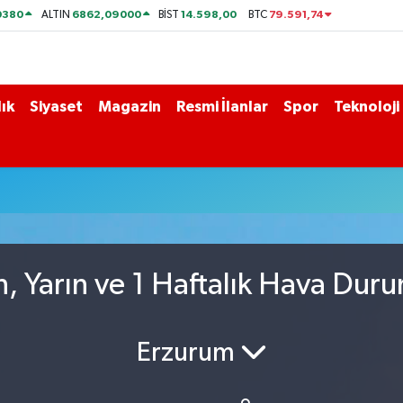
0380
6862,09000
14.598,00
79.591,74
ALTIN
BİST
BTC
ık
Siyaset
Magazin
Resmi İlanlar
Spor
Teknoloji
, Yarın ve 1 Haftalık Hava Dur
Erzurum