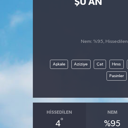
ŞU AN
Spor
Teknoloji
Tatil ve Seyahat
Nem: %95, Hissedilen S
Çevre
Aşkale
Aziziye
Çat
Hınıs
Okul Gazetesi
Pasinler
HISSEDILEN
NEM
°
4
%95