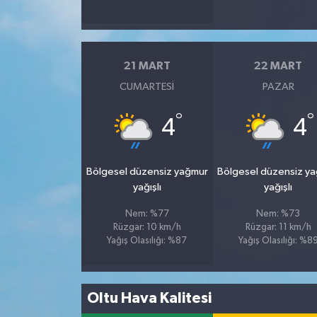
21 MART
22 MART
CUMARTESI
PAZAR
°
°
4
4
Bölgesel düzensiz yağmur
Bölgesel düzensiz y
yağışlı
yağışlı
Nem: %77
Nem: %73
Rüzgar: 10 km/h
Rüzgar: 11 km/h
Yağış Olasılığı: %87
Yağış Olasılığı: %8
Oltu Hava Kalitesi