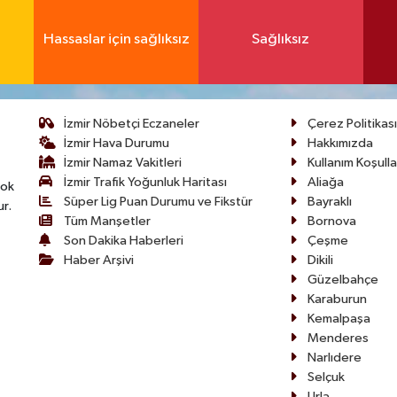
Hassaslar için sağlıksız
Sağlıksız
İzmir Nöbetçi Eczaneler
Çerez Politikası
İzmir Hava Durumu
Hakkımızda
İzmir Namaz Vakitleri
Kullanım Koşulla
İzmir Trafik Yoğunluk Haritası
Aliağa
çok
Süper Lig Puan Durumu ve Fikstür
Bayraklı
ur.
Tüm Manşetler
Bornova
Son Dakika Haberleri
Çeşme
Haber Arşivi
Dikili
Güzelbahçe
Karaburun
Kemalpaşa
Menderes
Narlıdere
Selçuk
Urla