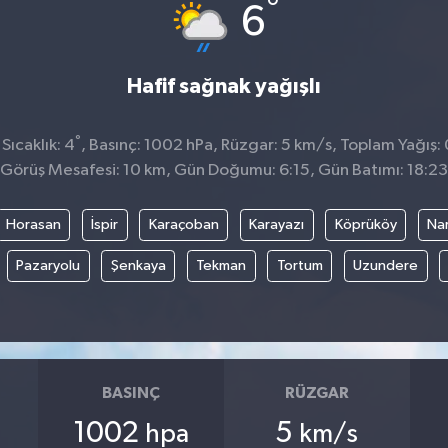
°
6
Hafif sağnak yağışlı
°
ıcaklık: 4
, Basınç: 1002 hPa, Rüzgar: 5 km/s, Toplam Yağış: 
Görüş Mesafesi: 10 km, Gün Doğumu: 6:15, Gün Batımı: 18:23
Horasan
İspir
Karaçoban
Karayazı
Köprüköy
Na
Pazaryolu
Şenkaya
Tekman
Tortum
Uzundere
BASINÇ
RÜZGAR
1002
5
hpa
km/s