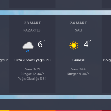
23 MART
24 MART
PAZARTESI
SALI
°
°
6
4
ağmur
Orta kuvvetli yağmurlu
Güneşli
Bölg
Nem: %79
Nem: %66
Rüzgar: 12 km/h
Rüzgar: 9 km/h
Yağış Olasılığı: %84
9