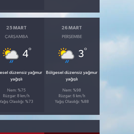
25 MART
26 MART
ÇARŞAMBA
PERŞEMBE
°
°
4
3
esel düzensiz yağmur
Bölgesel düzensiz yağmur
yağışlı
yağışlı
Nem: %75
Nem: %98
Rüzgar: 8 km/h
Rüzgar: 6 km/h
Yağış Olasılığı: %73
Yağış Olasılığı: %88