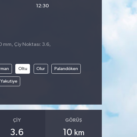
12:30
0 mm, Çiy Noktası: 3.6,
rman
Oltu
Olur
Palandöken
Yakutiye
ÇIY
GÖRÜŞ
3.6
10
km