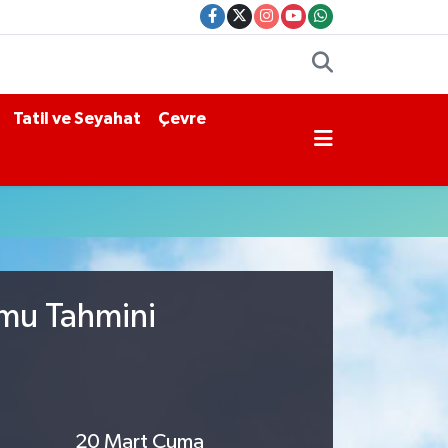
Tatil ve Seyahat
Çevre
umu Tahmini
20 Mart Cuma