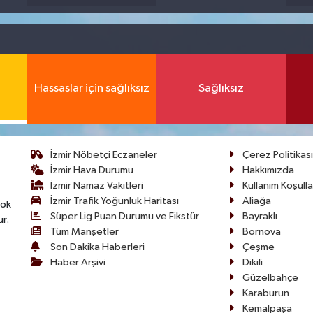
Hassaslar için sağlıksız
Sağlıksız
İzmir Nöbetçi Eczaneler
Çerez Politikası
İzmir Hava Durumu
Hakkımızda
İzmir Namaz Vakitleri
Kullanım Koşulla
İzmir Trafik Yoğunluk Haritası
Aliağa
çok
Süper Lig Puan Durumu ve Fikstür
Bayraklı
ur.
Tüm Manşetler
Bornova
Son Dakika Haberleri
Çeşme
Haber Arşivi
Dikili
Güzelbahçe
Karaburun
Kemalpaşa