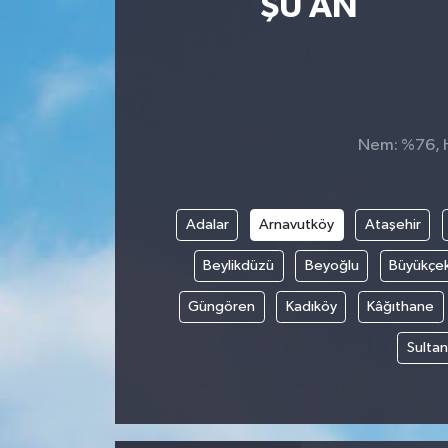
ŞU AN
Spor
Teknoloji
Tatil ve Seyahat
Nem: %76, Hi
Çevre
Adalar
Arnavutköy
Ataşehir
Okul Gazetesi
Beylikdüzü
Beyoğlu
Büyükçe
Güngören
Kadıköy
Kâğıthane
Sultan