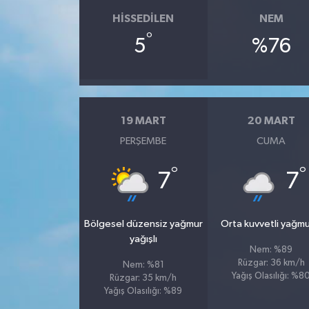
HISSEDILEN
NEM
°
5
%76
19 MART
20 MART
PERŞEMBE
CUMA
°
°
7
7
Bölgesel düzensiz yağmur
Orta kuvvetli yağmu
yağışlı
Nem: %89
Rüzgar: 36 km/h
Nem: %81
Yağış Olasılığı: %8
Rüzgar: 35 km/h
Yağış Olasılığı: %89