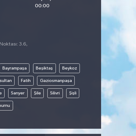
00:00
Noktası: 3.6,
Bayrampaşa
Beşiktaş
Beykoz
sultan
Fatih
Gaziosmanpaşa
e
Sarıyer
Şile
Silivri
Şişli
burnu