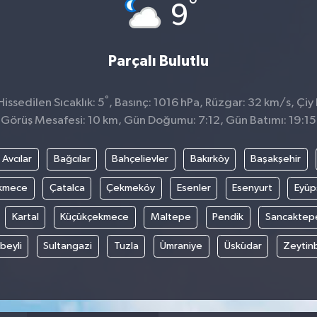
°
9
Parçalı Bulutlu
°
ssedilen Sıcaklık: 5
, Basınç: 1016 hPa, Rüzgar: 32 km/s, Çiy 
Görüş Mesafesi: 10 km, Gün Doğumu: 7:12, Gün Batımı: 19:15
Avcılar
Bağcılar
Bahçelievler
Bakırköy
Başakşehir
kmece
Çatalca
Çekmeköy
Esenler
Esenyurt
Eyüp
Kartal
Küçükçekmece
Maltepe
Pendik
Sancaktep
beyli
Sultangazi
Tuzla
Ümraniye
Üsküdar
Zeytin