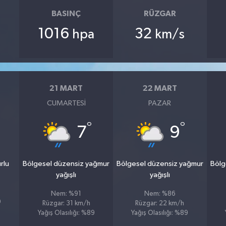
BASINÇ
RÜZGAR
1016
32
hpa
km/s
21 MART
22 MART
CUMARTESI
PAZAR
°
°
7
9
rlu
Bölgesel düzensiz yağmur
Bölgesel düzensiz yağmur
Bölg
yağışlı
yağışlı
Nem: %91
Nem: %86
0
Rüzgar: 31 km/h
Rüzgar: 22 km/h
Yağış Olasılığı: %89
Yağış Olasılığı: %89