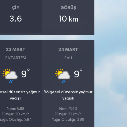
ÇIY
GÖRÜŞ
3.6
10
km
23 MART
24 MART
PAZARTESI
SALI
°
°
9
9
esel düzensiz yağmur
Bölgesel düzensiz yağmur
yağışlı
yağışlı
Nem: %88
Nem: %90
Rüzgar: 20 km/h
Rüzgar: 31 km/h
Yağış Olasılığı: %84
Yağış Olasılığı: %89