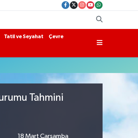
Tatil ve Seyahat
Çevre
Durumu Tahmini
18 Mart Çarşamba