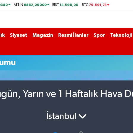
0380
6862,09000
14.598,00
79.591,74
ALTIN
BİST
BTC
ık
Siyaset
Magazin
Resmi İlanlar
Spor
Teknoloji
rumu
gün, Yarın ve 1 Haftalık Hava 
İstanbul