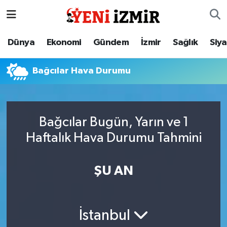
Dünya
İzmir Nöbetçi Eczaneler
Dünya
Ekonomi
Gündem
İzmir
Sağlık
Siy
Ekonomi
İzmir Hava Durumu
Bağcılar Hava Durumu
Gündem
İzmir Namaz Vakitleri
İzmir
İzmir Trafik Yoğunluk Haritası
Bağcılar Bugün, Yarın ve 1
Haftalık Hava Durumu Tahmini
Sağlık
Süper Lig Puan Durumu ve Fikstür
Siyaset
Tüm Manşetler
ŞU AN
Magazin
Son Dakika Haberleri
İstanbul
Resmi İlanlar
Haber Arşivi