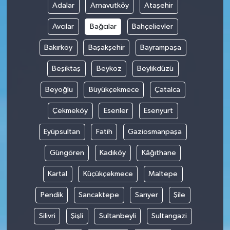
Adalar
Arnavutköy
Ataşehir
Avcılar
Bağcılar
Bahçelievler
Bakırköy
Başakşehir
Bayrampaşa
Beşiktaş
Beykoz
Beylikdüzü
Beyoğlu
Büyükçekmece
Çatalca
Çekmeköy
Esenler
Esenyurt
Eyüpsultan
Fatih
Gaziosmanpaşa
Güngören
Kadıköy
Kâğıthane
Kartal
Küçükçekmece
Maltepe
Pendik
Sancaktepe
Sarıyer
Şile
Silivri
Şişli
Sultanbeyli
Sultangazi