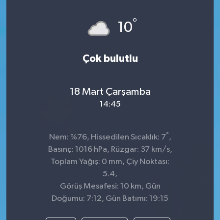
Spor
°
10
Teknoloji
Çok bulutlu
Tatil ve Seyahat
18 Mart Çarşamba
Çevre
14:45
Okul Gazetesi
°
Nem: %76, Hissedilen Sıcaklık: 7
,
Basınç: 1016 hPa, Rüzgar: 37 km/s,
Toplam Yağış: 0 mm, Çiy Noktası:
5.4,
Görüş Mesafesi: 10 km, Gün
Doğumu: 7:12, Gün Batımı: 19:15