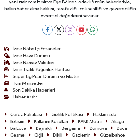
yeniizmir,com İzmir ve Ege Bölgesi odaklı özgün haberleriyle,
halkın haber alma hakkını, tarafsızlığı, çok sesliliği ve gazeteciliğin
evrensel değerlerini savunur.
İzmir Nöbetçi Eczaneler
İzmir Hava Durumu
İzmir Namaz Vakitleri
İzmir Trafik Yoğunluk Haritası
Süper Lig Puan Durumu ve Fikstür
Tüm Manşetler
Son Dakika Haberleri
Haber Arşivi
Çerez Politikası
Gizlilik Politikası
Hakkımızda
İletişim
Kullanım Koşulları
KVKK Metni
Aliağa
Balçova
Bayraklı
Bergama
Bornova
Buca
Çeşme
Çiğli
Dikili
Gaziemir
Güzelbahçe