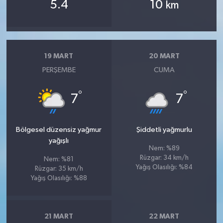
5.4
10
km
19 MART
20 MART
PERŞEMBE
CUMA
°
°
7
7
Bölgesel düzensiz yağmur
Şiddetli yağmurlu
yağışlı
Nem: %89
Rüzgar: 34 km/h
Nem: %81
Yağış Olasılığı: %84
Rüzgar: 35 km/h
Yağış Olasılığı: %88
21 MART
22 MART