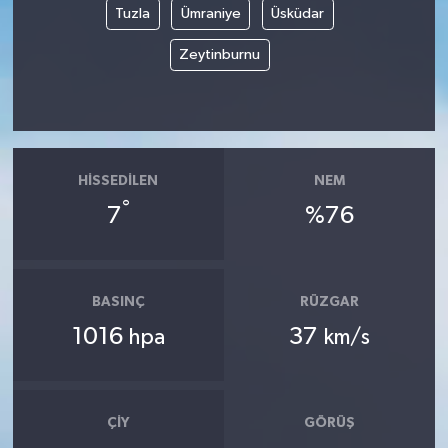
Tuzla
Ümraniye
Üsküdar
Zeytinburnu
HISSEDILEN
NEM
°
7
%76
BASINÇ
RÜZGAR
1016
37
hpa
km/s
ÇIY
GÖRÜŞ