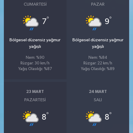
CUMARTESI
PAZAR
°
°
7
9
Bölgesel düzensiz yağmur
Bölgesel düzensiz yağmur
yağışlı
yağışlı
Nem: %90
Nem: %84
Rüzgar: 30 km/h
Rüzgar: 22 km/h
Yağış Olasılığı: %87
Yağış Olasılığı: %89
23 MART
24 MART
PAZARTESI
SALI
°
°
8
8