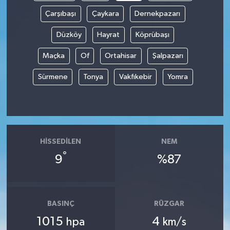
Çarşıbaşı
Çaykara
Dernekpazarı
Düzköy
Hayrat
Köprübaşı
Maçka
Of
Ortahisar
Şalpazarı
Sürmene
Tonya
Vakfıkebir
Yomra
HISSEDILEN
NEM
°
9
%87
BASINÇ
RÜZGAR
1015
4
hpa
km/s