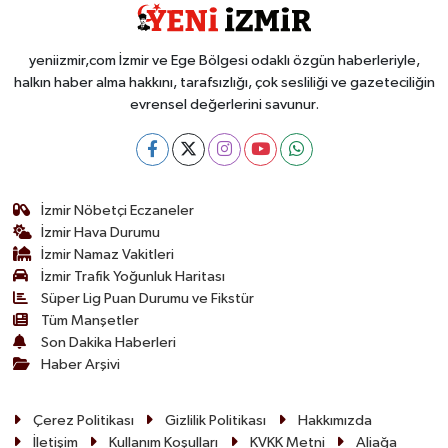
yeniizmir,com İzmir ve Ege Bölgesi odaklı özgün haberleriyle,
halkın haber alma hakkını, tarafsızlığı, çok sesliliği ve gazeteciliğin
evrensel değerlerini savunur.
İzmir Nöbetçi Eczaneler
İzmir Hava Durumu
İzmir Namaz Vakitleri
İzmir Trafik Yoğunluk Haritası
Süper Lig Puan Durumu ve Fikstür
Tüm Manşetler
Son Dakika Haberleri
Haber Arşivi
Çerez Politikası
Gizlilik Politikası
Hakkımızda
İletişim
Kullanım Koşulları
KVKK Metni
Aliağa