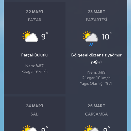
22 MART
23 MART
PAZAR
PAZARTESI
°
°
9
10
Parçalı Bulutlu
Bölgesel düzensiz yağmur
yağışlı
Nem: %87
Rüzgar: 9 km/h
Nem: %89
Rüzgar: 10 km/h
Yağış Olasılığı: %71
24 MART
25 MART
SALI
ÇARŞAMBA
°
°