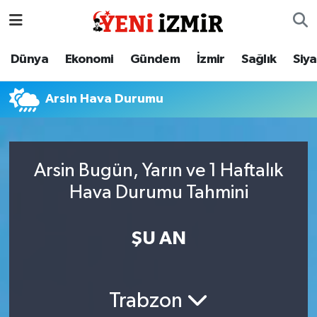
Dünya
İzmir Nöbetçi Eczaneler
Dünya
Ekonomi
Gündem
İzmir
Sağlık
Siy
Ekonomi
İzmir Hava Durumu
Arsin Hava Durumu
Gündem
İzmir Namaz Vakitleri
İzmir
İzmir Trafik Yoğunluk Haritası
Arsin Bugün, Yarın ve 1 Haftalık
Hava Durumu Tahmini
Sağlık
Süper Lig Puan Durumu ve Fikstür
Siyaset
Tüm Manşetler
ŞU AN
Magazin
Son Dakika Haberleri
Trabzon
Resmi İlanlar
Haber Arşivi