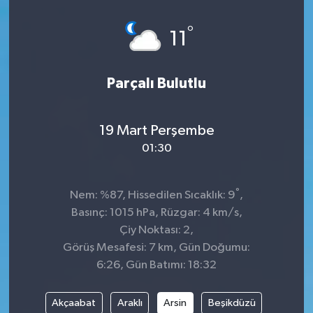
Spor
°
11
Teknoloji
Parçalı Bulutlu
Tatil ve Seyahat
19 Mart Perşembe
Çevre
01:30
Okul Gazetesi
°
Nem: %87, Hissedilen Sıcaklık: 9
,
Basınç: 1015 hPa, Rüzgar: 4 km/s,
Çiy Noktası: 2,
Görüş Mesafesi: 7 km, Gün Doğumu:
6:26, Gün Batımı: 18:32
Akçaabat
Araklı
Arsin
Beşikdüzü