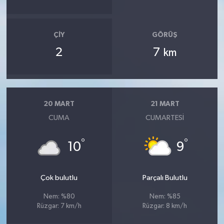
ÇIY
GÖRÜŞ
2
7
km
20 MART
21 MART
CUMA
CUMARTESI
°
°
10
9
Çok bulutlu
Parçalı Bulutlu
Nem: %80
Nem: %85
Rüzgar: 7 km/h
Rüzgar: 8 km/h