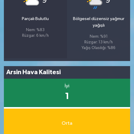
9
9
Parçalı Bulutlu
Bölgesel düzensiz yağmur
yağışlı
Nem: %83
Rüzgar: 6 km/h
Nem: %91
Rüzgar: 13 km/h
Yağış Olasılığı: %86
Arsin Hava Kalitesi
İyi
1
Orta