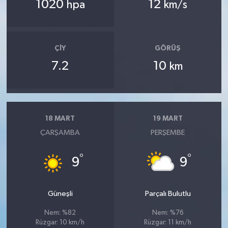
1020
12
hpa
km/s
ÇIY
GÖRÜŞ
7.2
10
km
18 MART
19 MART
ÇARŞAMBA
PERŞEMBE
°
°
9
9
Güneşli
Parçalı Bulutlu
Nem: %82
Nem: %76
Rüzgar: 10 km/h
Rüzgar: 11 km/h