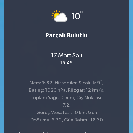
Spor
°
10
Teknoloji
Parçalı Bulutlu
Tatil ve Seyahat
17 Mart Salı
Çevre
15:45
Okul Gazetesi
°
Nem: %82, Hissedilen Sıcaklık: 9
,
Basınç: 1020 hPa, Rüzgar: 12 km/s,
Toplam Yağış: 0 mm, Çiy Noktası:
7.2,
Görüş Mesafesi: 10 km, Gün
Doğumu: 6:30, Gün Batımı: 18:30