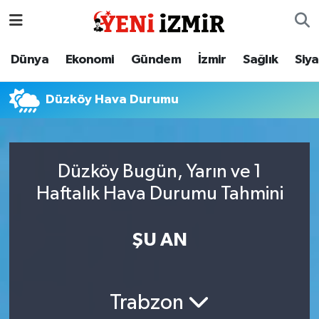
Dünya
İzmir Nöbetçi Eczaneler
Dünya
Ekonomi
Gündem
İzmir
Sağlık
Siy
Ekonomi
İzmir Hava Durumu
Düzköy Hava Durumu
Gündem
İzmir Namaz Vakitleri
İzmir
İzmir Trafik Yoğunluk Haritası
Düzköy Bugün, Yarın ve 1
Haftalık Hava Durumu Tahmini
Sağlık
Süper Lig Puan Durumu ve Fikstür
Siyaset
Tüm Manşetler
ŞU AN
Magazin
Son Dakika Haberleri
Trabzon
Resmi İlanlar
Haber Arşivi