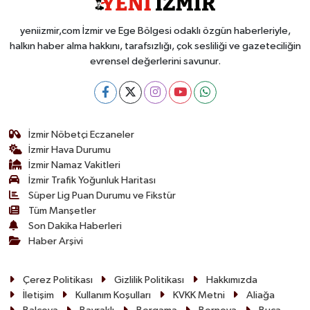
yeniizmir,com İzmir ve Ege Bölgesi odaklı özgün haberleriyle,
halkın haber alma hakkını, tarafsızlığı, çok sesliliği ve gazeteciliğin
evrensel değerlerini savunur.
İzmir Nöbetçi Eczaneler
İzmir Hava Durumu
İzmir Namaz Vakitleri
İzmir Trafik Yoğunluk Haritası
Süper Lig Puan Durumu ve Fikstür
Tüm Manşetler
Son Dakika Haberleri
Haber Arşivi
Çerez Politikası
Gizlilik Politikası
Hakkımızda
İletişim
Kullanım Koşulları
KVKK Metni
Aliağa