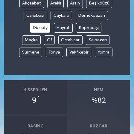
Akçaabat
Araklı
Arsin
Beşikdüzü
Çarşıbaşı
Çaykara
Dernekpazarı
Düzköy
Hayrat
Köprübaşı
Maçka
Of
Ortahisar
Şalpazarı
Sürmene
Tonya
Vakfıkebir
Yomra
HISSEDILEN
NEM
°
9
%82
BASINÇ
RÜZGAR