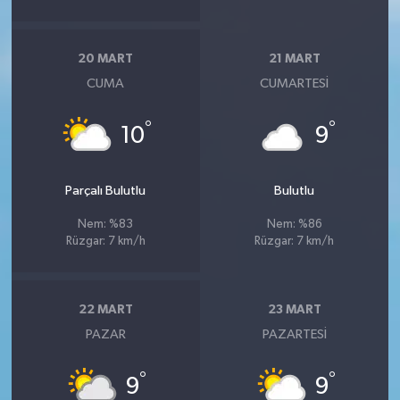
20 MART
21 MART
CUMA
CUMARTESI
°
°
10
9
Parçalı Bulutlu
Bulutlu
Nem: %83
Nem: %86
Rüzgar: 7 km/h
Rüzgar: 7 km/h
22 MART
23 MART
PAZAR
PAZARTESI
°
°
9
9