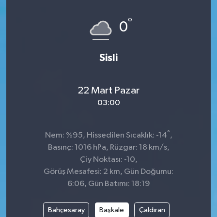
Spor
°
0
Teknoloji
Sisli
Tatil ve Seyahat
22 Mart Pazar
Çevre
03:00
Okul Gazetesi
°
Nem: %95, Hissedilen Sıcaklık: -14
,
Basınç: 1016 hPa, Rüzgar: 18 km/s,
Çiy Noktası: -10,
Görüş Mesafesi: 2 km, Gün Doğumu:
6:06, Gün Batımı: 18:19
Bahçesaray
Başkale
Çaldıran