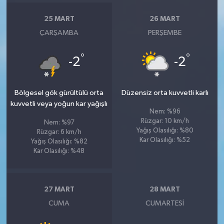
25 MART
26 MART
ÇARŞAMBA
PERŞEMBE
°
°
-2
-2
Bölgesel gök gürültülü orta
Düzensiz orta kuvvetli karlı
kuvvetli veya yoğun kar yağışlı
Nem: %96
Rüzgar: 10 km/h
Nem: %97
Yağış Olasılığı: %80
Rüzgar: 6 km/h
Kar Olasılığı: %52
Yağış Olasılığı: %82
Kar Olasılığı: %48
27 MART
28 MART
CUMA
CUMARTESI