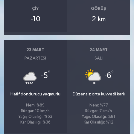
ÇIY
GÖRÜŞ
-10
2
km
23 MART
24 MART
PAZARTESI
SALI
°
°
-5
-6
Hafif dondurucu yağmurlu
Düzensiz orta kuvvetli karlı
Nem: %89
Nem: %77
Rüzgar: 10 km/h
Rüzgar: 7 km/h
Yağış Olasılığı: %63
Yağış Olasılığı: %81
Kar Olasılığı: %36
Kar Olasılığı: %12