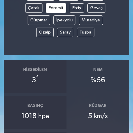
Çatak
Edremit
Erciş
Gevaş
Gürpınar
İpekyolu
Muradiye
Özalp
Saray
Tuşba
HISSEDILEN
NEM
°
3
%56
BASINÇ
RÜZGAR
1018
5
hpa
km/s