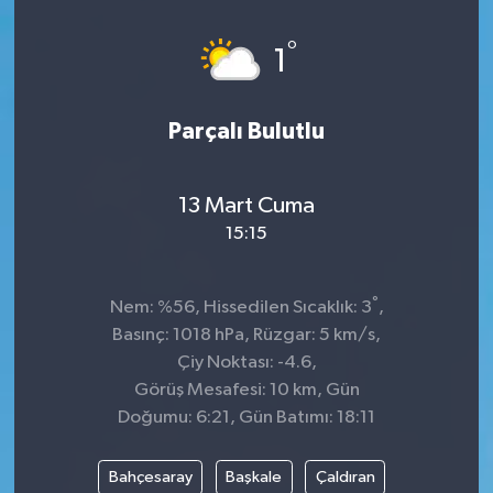
Spor
°
1
Teknoloji
Parçalı Bulutlu
Tatil ve Seyahat
13 Mart Cuma
Çevre
15:15
Okul Gazetesi
°
Nem: %56, Hissedilen Sıcaklık: 3
,
Basınç: 1018 hPa, Rüzgar: 5 km/s,
Çiy Noktası: -4.6,
Görüş Mesafesi: 10 km, Gün
Doğumu: 6:21, Gün Batımı: 18:11
Bahçesaray
Başkale
Çaldıran