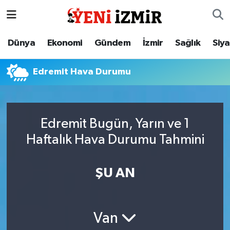
Dünya
İzmir Nöbetçi Eczaneler
Dünya
Ekonomi
Gündem
İzmir
Sağlık
Siy
Ekonomi
İzmir Hava Durumu
Edremit Hava Durumu
Gündem
İzmir Namaz Vakitleri
İzmir
İzmir Trafik Yoğunluk Haritası
Edremit Bugün, Yarın ve 1
Haftalık Hava Durumu Tahmini
Sağlık
Süper Lig Puan Durumu ve Fikstür
Siyaset
Tüm Manşetler
ŞU AN
Magazin
Son Dakika Haberleri
Van
Resmi İlanlar
Haber Arşivi