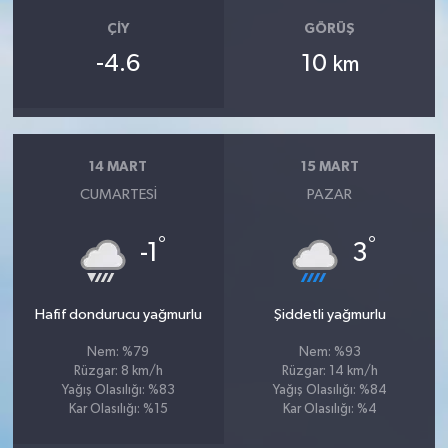
ÇIY
GÖRÜŞ
-4.6
10
km
14 MART
15 MART
CUMARTESI
PAZAR
°
°
-1
3
Hafif dondurucu yağmurlu
Şiddetli yağmurlu
Nem: %79
Nem: %93
Rüzgar: 8 km/h
Rüzgar: 14 km/h
Yağış Olasılığı: %83
Yağış Olasılığı: %84
Kar Olasılığı: %15
Kar Olasılığı: %4