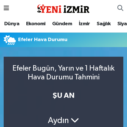
Dünya
İzmir Nöbetçi Eczaneler
Dünya
Ekonomi
Gündem
İzmir
Sağlık
Siy
Ekonomi
İzmir Hava Durumu
Efeler Hava Durumu
Gündem
İzmir Namaz Vakitleri
İzmir
İzmir Trafik Yoğunluk Haritası
Efeler Bugün, Yarın ve 1 Haftalık
Hava Durumu Tahmini
Sağlık
Süper Lig Puan Durumu ve Fikstür
Siyaset
Tüm Manşetler
ŞU AN
Magazin
Son Dakika Haberleri
Aydın
Resmi İlanlar
Haber Arşivi