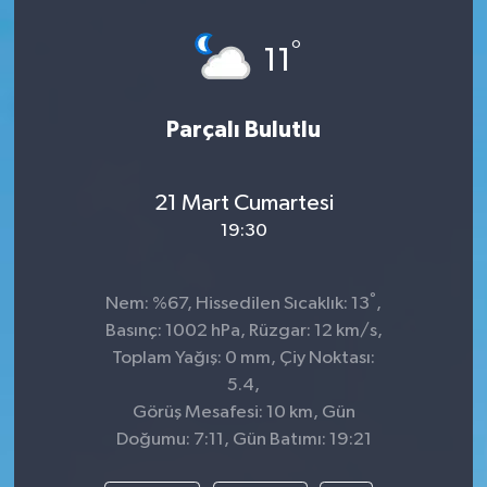
Spor
°
11
Teknoloji
Parçalı Bulutlu
Tatil ve Seyahat
21 Mart Cumartesi
Çevre
19:30
Okul Gazetesi
°
Nem: %67, Hissedilen Sıcaklık: 13
,
Basınç: 1002 hPa, Rüzgar: 12 km/s,
Toplam Yağış: 0 mm, Çiy Noktası:
5.4,
Görüş Mesafesi: 10 km, Gün
Doğumu: 7:11, Gün Batımı: 19:21