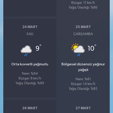
Rüzgar: 11 km/h
Yağış Olasılığı: %86
24 MART
25 MART
SALI
ÇARŞAMBA
°
°
9
10
Orta kuvvetli yağmurlu
Bölgesel düzensiz yağmur
yağışlı
Nem: %84
Rüzgar: 8 km/h
Nem: %81
Yağış Olasılığı: %89
Rüzgar: 14 km/h
Yağış Olasılığı: %85
26 MART
27 MART