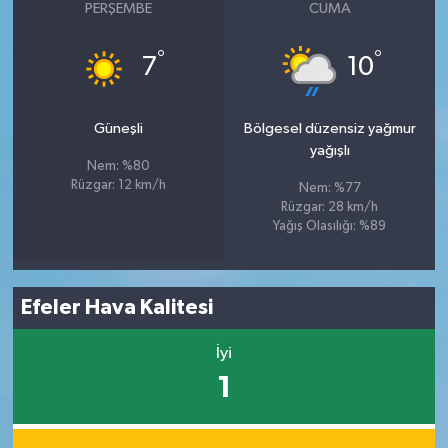
PERŞEMBE
CUMA
°
°
7
10
Güneşli
Bölgesel düzensiz yağmur
yağışlı
Nem: %80
Rüzgar: 12 km/h
Nem: %77
Rüzgar: 28 km/h
Yağış Olasılığı: %89
Efeler Hava Kalitesi
İyi
1