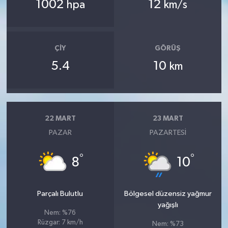
1002
12
hpa
km/s
ÇIY
GÖRÜŞ
5.4
10
km
22 MART
23 MART
PAZAR
PAZARTESI
°
°
8
10
Parçalı Bulutlu
Bölgesel düzensiz yağmur
yağışlı
Nem: %76
Rüzgar: 7 km/h
Nem: %73