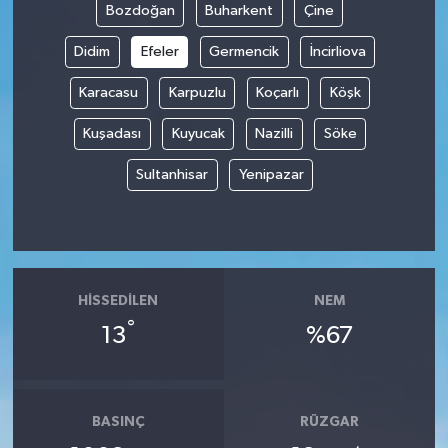
Bozdoğan
Buharkent
Çine
Didim
Efeler
Germencik
İncirliova
Karacasu
Karpuzlu
Koçarlı
Köşk
Kuşadası
Kuyucak
Nazilli
Söke
Sultanhisar
Yenipazar
HISSEDILEN
NEM
°
13
%67
BASINÇ
RÜZGAR