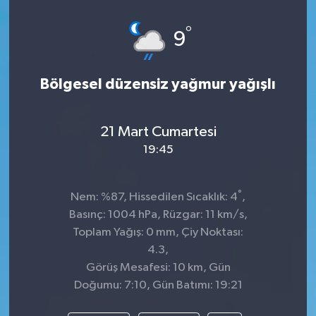
Spor
°
9
Teknoloji
Bölgesel düzensiz yağmur yağışlı
Tatil ve Seyahat
21 Mart Cumartesi
Çevre
19:45
Okul Gazetesi
°
Nem: %87, Hissedilen Sıcaklık: 4
,
Basınç: 1004 hPa, Rüzgar: 11 km/s,
Toplam Yağış: 0 mm, Çiy Noktası:
4.3,
Görüş Mesafesi: 10 km, Gün
Doğumu: 7:10, Gün Batımı: 19:21