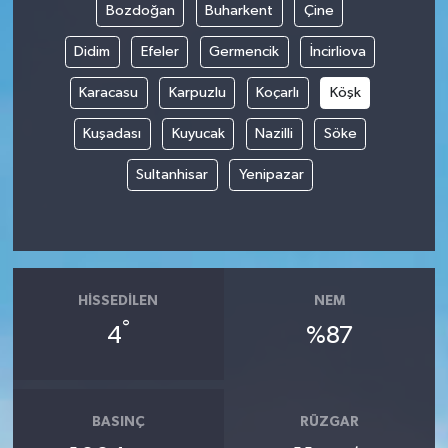
Bozdoğan
Buharkent
Çine
Didim
Efeler
Germencik
İncirliova
Karacasu
Karpuzlu
Koçarlı
Köşk
Kuşadası
Kuyucak
Nazilli
Söke
Sultanhisar
Yenipazar
HISSEDILEN
NEM
°
4
%87
BASINÇ
RÜZGAR