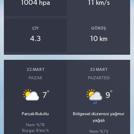
1004
11
hpa
km/s
ÇIY
GÖRÜŞ
4.3
10
km
22 MART
23 MART
PAZAR
PAZARTESI
°
°
7
9
Parçalı Bulutlu
Bölgesel düzensiz yağmur
yağışlı
Nem: %78
Rüzgar: 8 km/h
Nem: %73