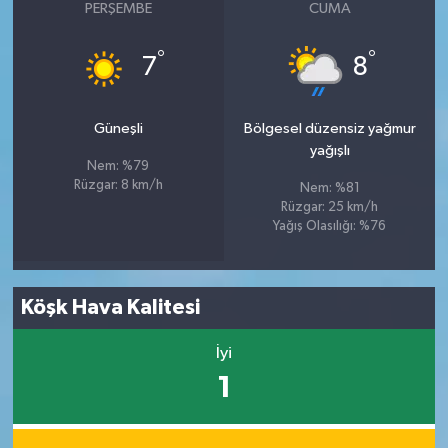
PERŞEMBE
CUMA
°
°
7
8
Güneşli
Bölgesel düzensiz yağmur
yağışlı
Nem: %79
Rüzgar: 8 km/h
Nem: %81
Rüzgar: 25 km/h
Yağış Olasılığı: %76
Köşk Hava Kalitesi
İyi
1