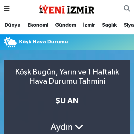
Dünya
İzmir Nöbetçi Eczaneler
Dünya
Ekonomi
Gündem
İzmir
Sağlık
Siy
Ekonomi
İzmir Hava Durumu
Köşk Hava Durumu
Gündem
İzmir Namaz Vakitleri
İzmir
İzmir Trafik Yoğunluk Haritası
Köşk Bugün, Yarın ve 1 Haftalık
Hava Durumu Tahmini
Sağlık
Süper Lig Puan Durumu ve Fikstür
Siyaset
Tüm Manşetler
ŞU AN
Magazin
Son Dakika Haberleri
Aydın
Resmi İlanlar
Haber Arşivi