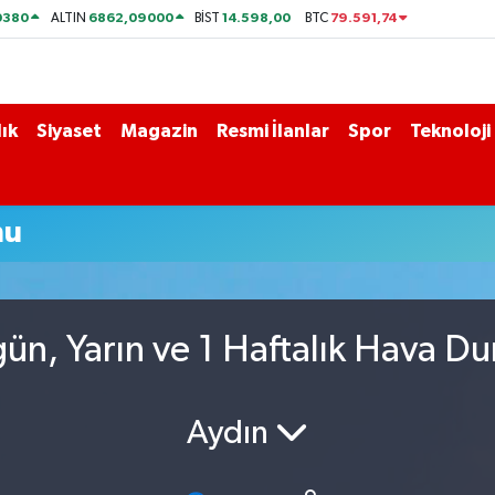
0380
6862,09000
14.598,00
79.591,74
ALTIN
BİST
BTC
ık
Siyaset
Magazin
Resmi İlanlar
Spor
Teknoloji
mu
ün, Yarın ve 1 Haftalık Hava D
Aydın