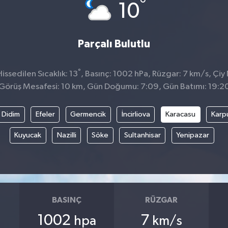
°
10
Parçalı Bulutlu
°
ssedilen Sıcaklık: 13
, Basınç: 1002 hPa, Rüzgar: 7 km/s, Çiy 
Görüş Mesafesi: 10 km, Gün Doğumu: 7:09, Gün Batımı: 19:2
Didim
Efeler
Germencik
İncirliova
Karacasu
Karp
Kuyucak
Nazilli
Söke
Sultanhisar
Yenipazar
BASINÇ
RÜZGAR
1002
7
hpa
km/s