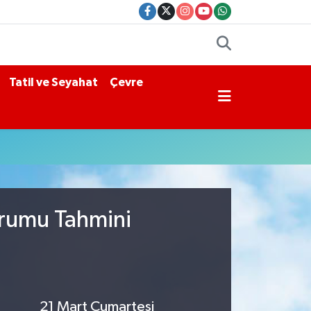
Tatil ve Seyahat
Çevre
urumu Tahmini
21 Mart Cumartesi