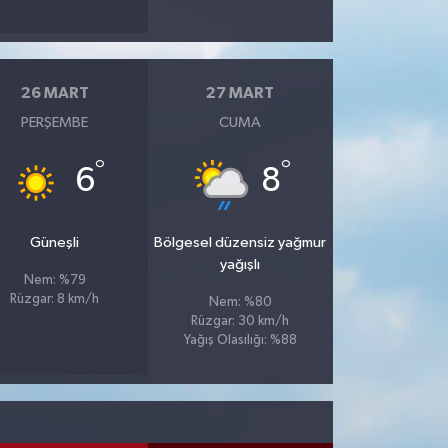
26 MART
27 MART
PERŞEMBE
CUMA
°
°
6
8
Güneşli
Bölgesel düzensiz yağmur
yağışlı
Nem: %79
Rüzgar: 8 km/h
Nem: %80
Rüzgar: 30 km/h
Yağış Olasılığı: %88