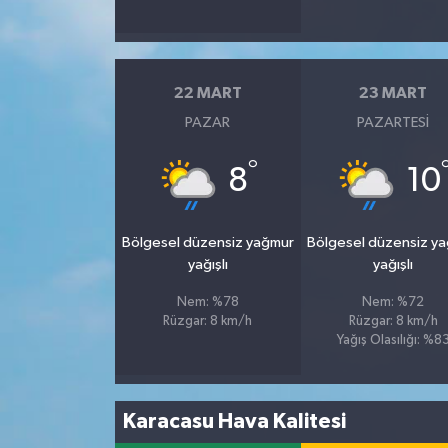
22 MART
23 MART
PAZAR
PAZARTESI
°
8
10
Bölgesel düzensiz yağmur
Bölgesel düzensiz y
yağışlı
yağışlı
Nem: %78
Nem: %72
Rüzgar: 8 km/h
Rüzgar: 8 km/h
Yağış Olasılığı: %8
Karacasu Hava Kalitesi