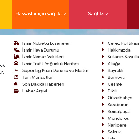
Hassaslar için sağlıksız
Sağlıksız
İzmir Nöbetçi Eczaneler
Çerez Politikası
İzmir Hava Durumu
Hakkımızda
İzmir Namaz Vakitleri
Kullanım Koşulla
İzmir Trafik Yoğunluk Haritası
Aliağa
çok
Süper Lig Puan Durumu ve Fikstür
Bayraklı
ur.
Tüm Manşetler
Bornova
Son Dakika Haberleri
Çeşme
Haber Arşivi
Dikili
Güzelbahçe
Karaburun
Kemalpaşa
Menderes
Narlıdere
Selçuk
Urla