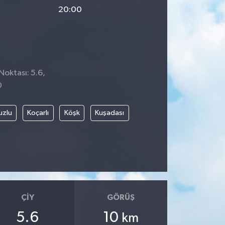
20:00
Noktası: 5.6,
0
uzlu
Koçarlı
Köşk
Kuşadası
ÇIY
GÖRÜŞ
5.6
10
km