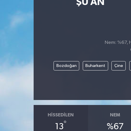
ŞU AN
Spor
Teknoloji
Tatil ve Seyahat
Nem: %67, Hi
Çevre
Bozdoğan
Buharkent
Çine
Okul Gazetesi
HISSEDILEN
NEM
°
13
%67