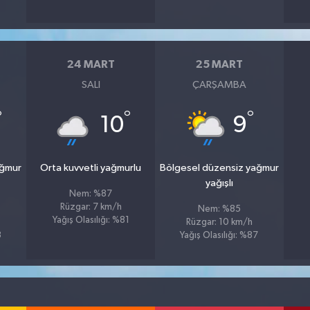
24 MART
25 MART
SALI
ÇARŞAMBA
°
°
°
10
9
ağmur
Orta kuvvetli yağmurlu
Bölgesel düzensiz yağmur
yağışlı
Nem: %87
Rüzgar: 7 km/h
Nem: %85
Yağış Olasılığı: %81
Rüzgar: 10 km/h
3
Yağış Olasılığı: %87