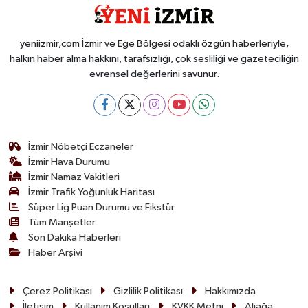
yeniizmir,com İzmir ve Ege Bölgesi odaklı özgün haberleriyle,
halkın haber alma hakkını, tarafsızlığı, çok sesliliği ve gazeteciliğin
evrensel değerlerini savunur.
İzmir Nöbetçi Eczaneler
İzmir Hava Durumu
İzmir Namaz Vakitleri
İzmir Trafik Yoğunluk Haritası
Süper Lig Puan Durumu ve Fikstür
Tüm Manşetler
Son Dakika Haberleri
Haber Arşivi
Çerez Politikası
Gizlilik Politikası
Hakkımızda
İletişim
Kullanım Koşulları
KVKK Metni
Aliağa