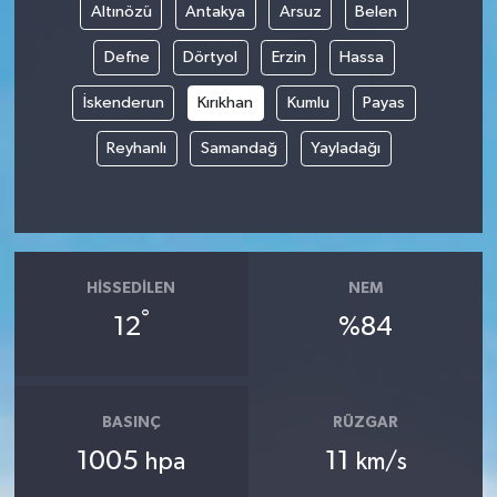
Altınözü
Antakya
Arsuz
Belen
Defne
Dörtyol
Erzin
Hassa
İskenderun
Kırıkhan
Kumlu
Payas
Reyhanlı
Samandağ
Yayladağı
HISSEDILEN
NEM
°
12
%84
BASINÇ
RÜZGAR
1005
11
hpa
km/s