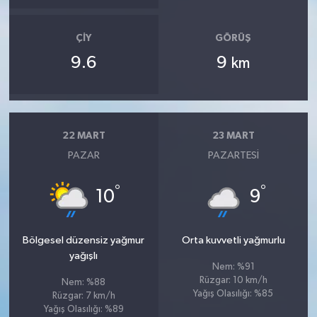
ÇIY
GÖRÜŞ
9.6
9
km
22 MART
23 MART
PAZAR
PAZARTESI
°
°
10
9
Bölgesel düzensiz yağmur
Orta kuvvetli yağmurlu
yağışlı
Nem: %91
Rüzgar: 10 km/h
Nem: %88
Yağış Olasılığı: %85
Rüzgar: 7 km/h
Yağış Olasılığı: %89