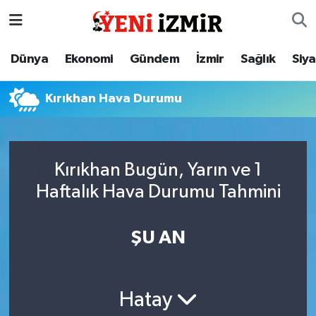
Dünya
İzmir Nöbetçi Eczaneler
Dünya
Ekonomi
Gündem
İzmir
Sağlık
Siy
Ekonomi
İzmir Hava Durumu
Kırıkhan Hava Durumu
Gündem
İzmir Namaz Vakitleri
İzmir
İzmir Trafik Yoğunluk Haritası
Kırıkhan Bugün, Yarın ve 1
Haftalık Hava Durumu Tahmini
Sağlık
Süper Lig Puan Durumu ve Fikstür
Siyaset
Tüm Manşetler
ŞU AN
Magazin
Son Dakika Haberleri
Hatay
Resmi İlanlar
Haber Arşivi