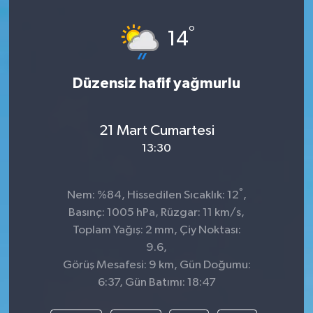
Spor
°
14
Teknoloji
Düzensiz hafif yağmurlu
Tatil ve Seyahat
21 Mart Cumartesi
Çevre
13:30
Okul Gazetesi
°
Nem: %84, Hissedilen Sıcaklık: 12
,
Basınç: 1005 hPa, Rüzgar: 11 km/s,
Toplam Yağış: 2 mm, Çiy Noktası:
9.6,
Görüş Mesafesi: 9 km, Gün Doğumu:
6:37, Gün Batımı: 18:47