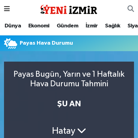
Dünya
İzmir Nöbetçi Eczaneler
Dünya
Ekonomi
Gündem
İzmir
Sağlık
Siy
Ekonomi
İzmir Hava Durumu
Payas Hava Durumu
Gündem
İzmir Namaz Vakitleri
İzmir
İzmir Trafik Yoğunluk Haritası
Payas Bugün, Yarın ve 1 Haftalık
Hava Durumu Tahmini
Sağlık
Süper Lig Puan Durumu ve Fikstür
Siyaset
Tüm Manşetler
ŞU AN
Magazin
Son Dakika Haberleri
Hatay
Resmi İlanlar
Haber Arşivi