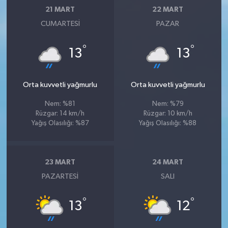
21 MART
22 MART
CUMARTESI
PAZAR
°
°
13
13
Orta kuvvetli yağmurlu
Orta kuvvetli yağmurlu
Nem: %81
Nem: %79
Rüzgar: 14 km/h
Rüzgar: 10 km/h
Yağış Olasılığı: %87
Yağış Olasılığı: %88
23 MART
24 MART
PAZARTESI
SALI
°
°
13
12