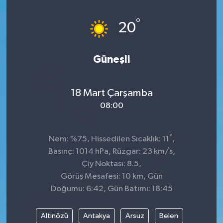
Spor
°
20
Teknoloji
Güneşli
Tatil ve Seyahat
18 Mart Çarşamba
Çevre
08:00
Okul Gazetesi
°
Nem: %75, Hissedilen Sıcaklık: 11
,
Basınç: 1014 hPa, Rüzgar: 23 km/s,
Çiy Noktası: 8.5,
Görüş Mesafesi: 10 km, Gün
Doğumu: 6:42, Gün Batımı: 18:45
Altınözü
Antakya
Arsuz
Belen