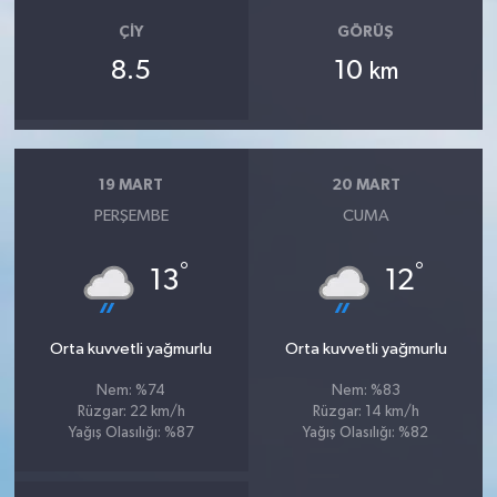
ÇIY
GÖRÜŞ
8.5
10
km
19 MART
20 MART
PERŞEMBE
CUMA
°
°
13
12
Orta kuvvetli yağmurlu
Orta kuvvetli yağmurlu
Nem: %74
Nem: %83
Rüzgar: 22 km/h
Rüzgar: 14 km/h
Yağış Olasılığı: %87
Yağış Olasılığı: %82