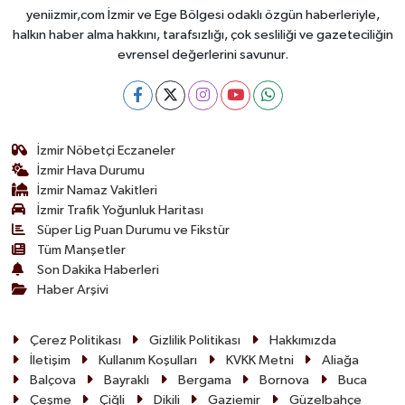
yeniizmir,com İzmir ve Ege Bölgesi odaklı özgün haberleriyle,
halkın haber alma hakkını, tarafsızlığı, çok sesliliği ve gazeteciliğin
evrensel değerlerini savunur.
İzmir Nöbetçi Eczaneler
İzmir Hava Durumu
İzmir Namaz Vakitleri
İzmir Trafik Yoğunluk Haritası
Süper Lig Puan Durumu ve Fikstür
Tüm Manşetler
Son Dakika Haberleri
Haber Arşivi
Çerez Politikası
Gizlilik Politikası
Hakkımızda
İletişim
Kullanım Koşulları
KVKK Metni
Aliağa
Balçova
Bayraklı
Bergama
Bornova
Buca
Çeşme
Çiğli
Dikili
Gaziemir
Güzelbahçe