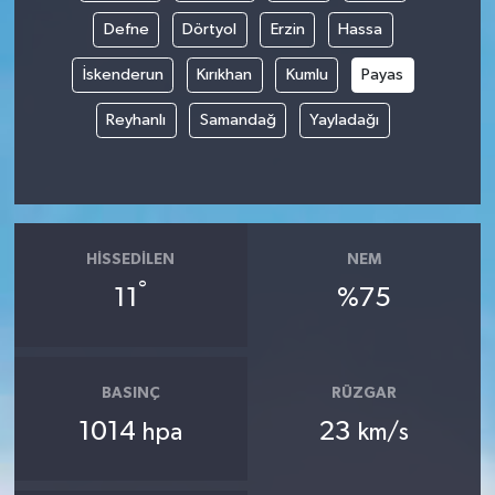
Defne
Dörtyol
Erzin
Hassa
İskenderun
Kırıkhan
Kumlu
Payas
Reyhanlı
Samandağ
Yayladağı
HISSEDILEN
NEM
°
11
%75
BASINÇ
RÜZGAR
1014
23
hpa
km/s