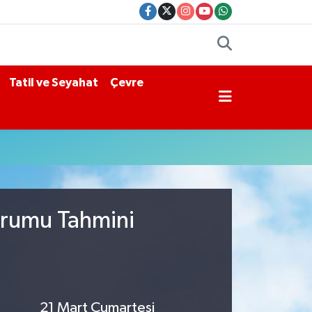
Tatil ve Seyahat
Çevre
urumu Tahmini
21 Mart Cumartesi