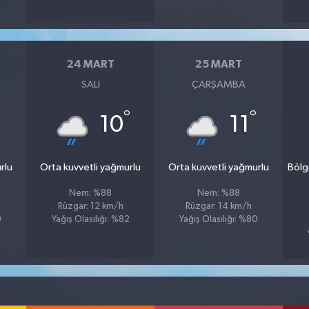
24 MART
25 MART
SALI
ÇARŞAMBA
°
°
10
11
rlu
Orta kuvvetli yağmurlu
Orta kuvvetli yağmurlu
Bölg
Nem: %88
Nem: %88
Rüzgar: 12 km/h
Rüzgar: 14 km/h
9
Yağış Olasılığı: %82
Yağış Olasılığı: %80