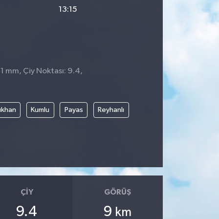
13:15
 1 mm, Çiy Noktası: 9.4,
rıkhan
Kumlu
Payas
Reyhanlı
ÇIY
GÖRÜŞ
9.4
9
km