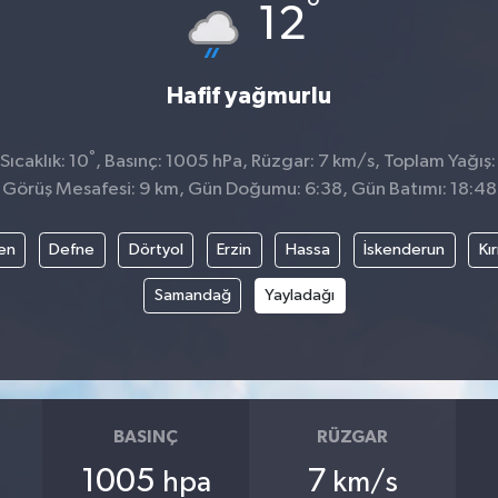
°
12
Hafif yağmurlu
°
ıcaklık: 10
, Basınç: 1005 hPa, Rüzgar: 7 km/s, Toplam Yağış:
Görüş Mesafesi: 9 km, Gün Doğumu: 6:38, Gün Batımı: 18:48
en
Defne
Dörtyol
Erzin
Hassa
İskenderun
Kı
Samandağ
Yayladağı
BASINÇ
RÜZGAR
1005
7
hpa
km/s