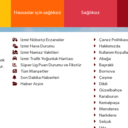
Hassaslar için sağlıksız
Sağlıksız
İzmir Nöbetçi Eczaneler
Çerez Politikası
İzmir Hava Durumu
Hakkımızda
İzmir Namaz Vakitleri
Kullanım Koşulla
İzmir Trafik Yoğunluk Haritası
Aliağa
çok
Süper Lig Puan Durumu ve Fikstür
Bayraklı
ur.
Tüm Manşetler
Bornova
Son Dakika Haberleri
Çeşme
Haber Arşivi
Dikili
Güzelbahçe
Karaburun
Kemalpaşa
Menderes
Narlıdere
Selçuk
Urla