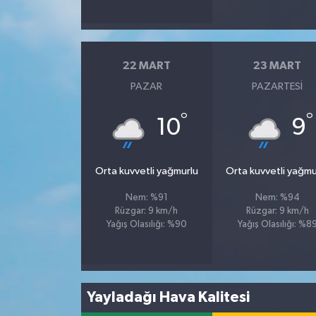
22 MART
23 MART
PAZAR
PAZARTESI
°
°
10
9
Orta kuvvetli yağmurlu
Orta kuvvetli yağmu
Nem: %91
Nem: %94
Rüzgar: 9 km/h
Rüzgar: 9 km/h
Yağış Olasılığı: %90
Yağış Olasılığı: %8
Yayladağı Hava Kalitesi