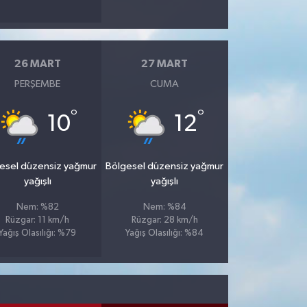
26 MART
27 MART
PERŞEMBE
CUMA
°
°
10
12
esel düzensiz yağmur
Bölgesel düzensiz yağmur
yağışlı
yağışlı
Nem: %82
Nem: %84
Rüzgar: 11 km/h
Rüzgar: 28 km/h
Yağış Olasılığı: %79
Yağış Olasılığı: %84