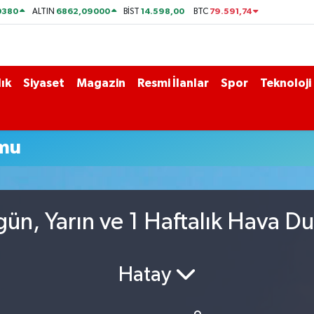
0380
6862,09000
14.598,00
79.591,74
ALTIN
BİST
BTC
ık
Siyaset
Magazin
Resmi İlanlar
Spor
Teknoloji
umu
gün, Yarın ve 1 Haftalık Hava D
Hatay