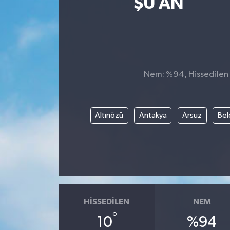
ŞU AN
Spor
Teknoloji
Tatil ve Seyahat
Nem: %94, Hissedilen S
Çevre
Altınözü
Antakya
Arsuz
Bel
Okul Gazetesi
HISSEDILEN
NEM
°
10
%94