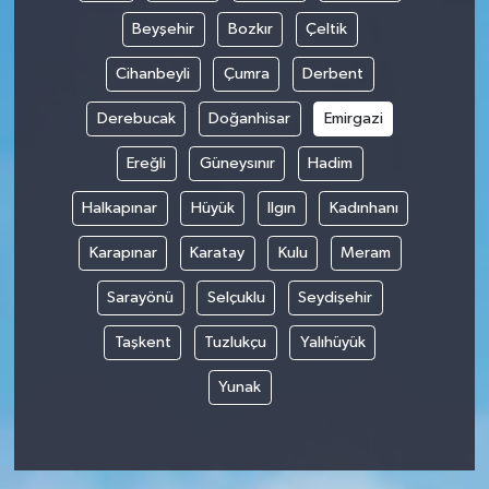
Beyşehir
Bozkır
Çeltik
Cihanbeyli
Çumra
Derbent
Derebucak
Doğanhisar
Emirgazi
Ereğli
Güneysınır
Hadim
Halkapınar
Hüyük
Ilgın
Kadınhanı
Karapınar
Karatay
Kulu
Meram
Sarayönü
Selçuklu
Seydişehir
Taşkent
Tuzlukçu
Yalıhüyük
Yunak