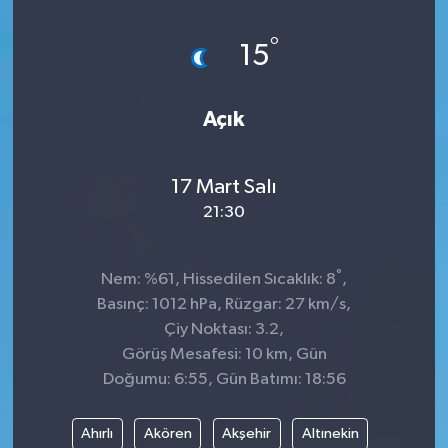
Spor
°
15
Teknoloji
Açık
Tatil ve Seyahat
17 Mart Salı
Çevre
21:30
Okul Gazetesi
°
Nem: %61, Hissedilen Sıcaklık: 8
,
Basınç: 1012 hPa, Rüzgar: 27 km/s,
Çiy Noktası: 3.2,
Görüş Mesafesi: 10 km, Gün
Doğumu: 6:55, Gün Batımı: 18:56
Ahırlı
Akören
Akşehir
Altınekin