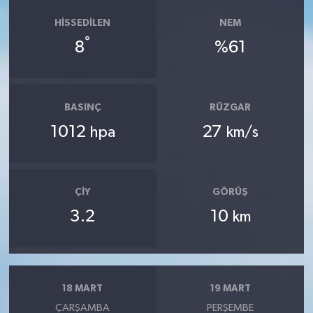
HISSEDILEN
NEM
°
8
%61
BASINÇ
RÜZGAR
1012
27
hpa
km/s
ÇIY
GÖRÜŞ
3.2
10
km
18 MART
19 MART
ÇARŞAMBA
PERŞEMBE