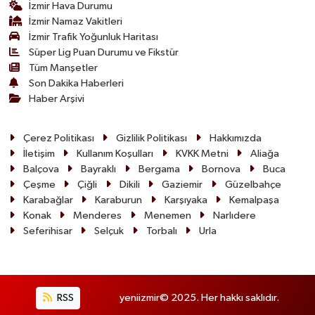
İzmir Hava Durumu
İzmir Namaz Vakitleri
İzmir Trafik Yoğunluk Haritası
Süper Lig Puan Durumu ve Fikstür
Tüm Manşetler
Son Dakika Haberleri
Haber Arşivi
Çerez Politikası
Gizlilik Politikası
Hakkımızda
İletişim
Kullanım Koşulları
KVKK Metni
Aliağa
Balçova
Bayraklı
Bergama
Bornova
Buca
Çeşme
Çiğli
Dikili
Gaziemir
Güzelbahçe
Karabağlar
Karaburun
Karşıyaka
Kemalpaşa
Konak
Menderes
Menemen
Narlıdere
Seferihisar
Selçuk
Torbalı
Urla
RSS
yeniizmir© 2025. Her hakkı saklıdır.