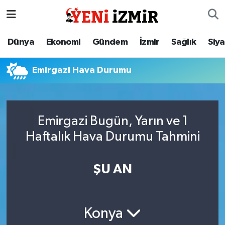
Dünya
İzmir Nöbetçi Eczaneler
Dünya
Ekonomi
Gündem
İzmir
Sağlık
Siy
Ekonomi
İzmir Hava Durumu
Emirgazi Hava Durumu
Gündem
İzmir Namaz Vakitleri
İzmir
İzmir Trafik Yoğunluk Haritası
Emirgazi Bugün, Yarın ve 1
Haftalık Hava Durumu Tahmini
Sağlık
Süper Lig Puan Durumu ve Fikstür
Siyaset
Tüm Manşetler
ŞU AN
Magazin
Son Dakika Haberleri
Konya
Resmi İlanlar
Haber Arşivi