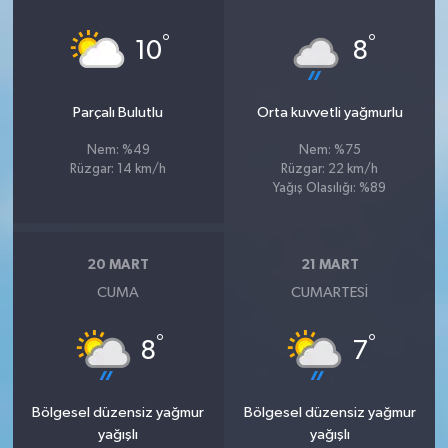
°
°
10
8
Parçalı Bulutlu
Orta kuvvetli yağmurlu
Nem: %49
Nem: %75
Rüzgar: 14 km/h
Rüzgar: 22 km/h
Yağış Olasılığı: %89
20 MART
21 MART
CUMA
CUMARTESI
°
°
8
7
Bölgesel düzensiz yağmur
Bölgesel düzensiz yağmur
yağışlı
yağışlı