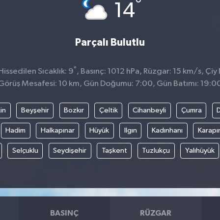
°
14
Parçalı Bulutlu
°
issedilen Sıcaklık: 9
, Basınç: 1012 hPa, Rüzgar: 15 km/s, Çiy 
Görüş Mesafesi: 10 km, Gün Doğumu: 7:00, Gün Batımı: 19:0
in
Beyşehir
Bozkır
Çeltik
Cihanbeyli
Çumra
Hadim
Halkapınar
Hüyük
Ilgın
Kadınhanı
Karapı
Selçuklu
Seydişehir
Taşkent
Tuzlukçu
Yalıhüyük
BASINÇ
RÜZGAR