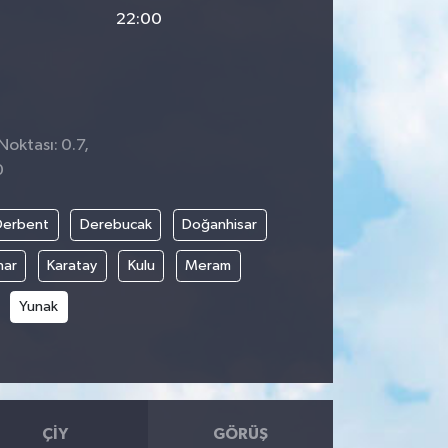
22:00
Noktası: 0.7,
0
Derbent
Derebucak
Doğanhisar
nar
Karatay
Kulu
Meram
Yunak
ÇIY
GÖRÜŞ