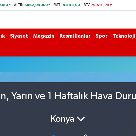
0380
6862,09000
14.598,00
79.591,74
ALTIN
BİST
BTC
ık
Siyaset
Magazin
Resmi İlanlar
Spor
Teknoloji
, Yarın ve 1 Haftalık Hava Du
Konya