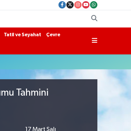
Tatil ve Seyahat
Çevre
rumu Tahmini
17 Mart Salı