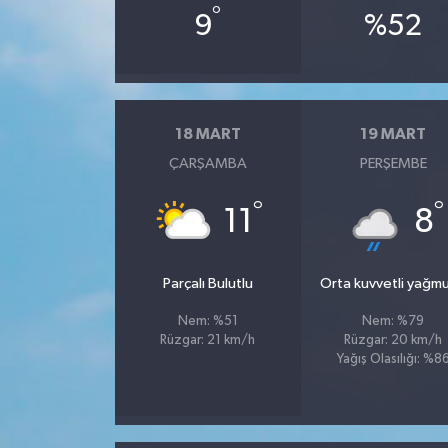
°
9
%52
18 MART
19 MART
ÇARŞAMBA
PERŞEMBE
°
°
11
8
Parçalı Bulutlu
Orta kuvvetli yağmu
Nem: %51
Nem: %79
Rüzgar: 21 km/h
Rüzgar: 20 km/h
Yağış Olasılığı: %8