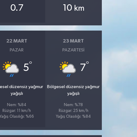
0.7
10
km
22 MART
23 MART
PAZAR
PAZARTESI
°
°
5
7
esel düzensiz yağmur
Bölgesel düzensiz yağmur
yağışlı
yağışlı
Nem: %84
Nem: %78
Rüzgar: 11 km/h
Rüzgar: 25 km/h
Yağış Olasılığı: %66
Yağış Olasılığı: %84