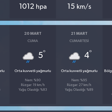
1012
15
hpa
km/s
20 MART
21 MART
CUMA
CUMARTESI
°
°
5
4
rlu
Orta kuvvetli yağmurlu
Orta kuvvetli yağmurlu
Bölg
Nem: %90
Nem: %95
Rüzgar: 19 km/h
Rüzgar: 27 km/h
6
Yağış Olasılığı: %83
Yağış Olasılığı: %89