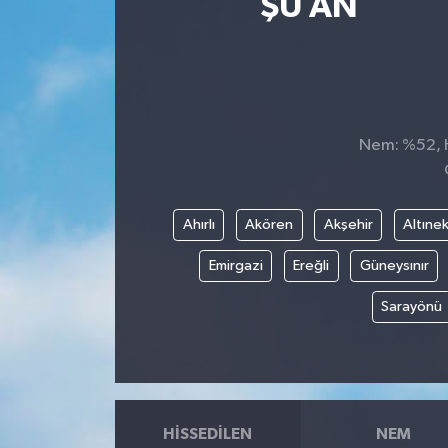
ŞU AN
Spor
Teknoloji
Tatil ve Seyahat
Nem: %52, H
Çevre
Ahırlı
Akören
Akşehir
Altınek
Okul Gazetesi
Emirgazi
Ereğli
Güneysınır
Sarayönü
HISSEDILEN
NEM