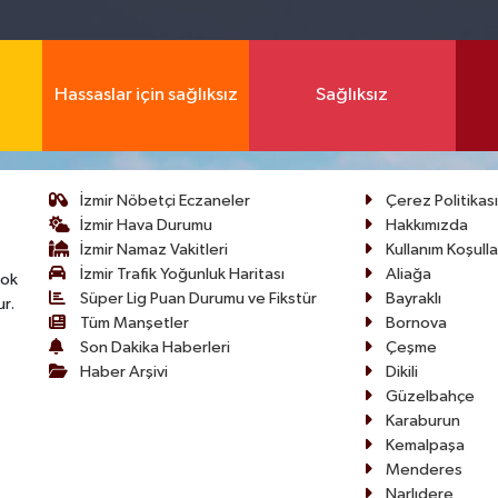
Hassaslar için sağlıksız
Sağlıksız
İzmir Nöbetçi Eczaneler
Çerez Politikası
İzmir Hava Durumu
Hakkımızda
İzmir Namaz Vakitleri
Kullanım Koşulla
İzmir Trafik Yoğunluk Haritası
Aliağa
çok
Süper Lig Puan Durumu ve Fikstür
Bayraklı
ur.
Tüm Manşetler
Bornova
Son Dakika Haberleri
Çeşme
Haber Arşivi
Dikili
Güzelbahçe
Karaburun
Kemalpaşa
Menderes
Narlıdere