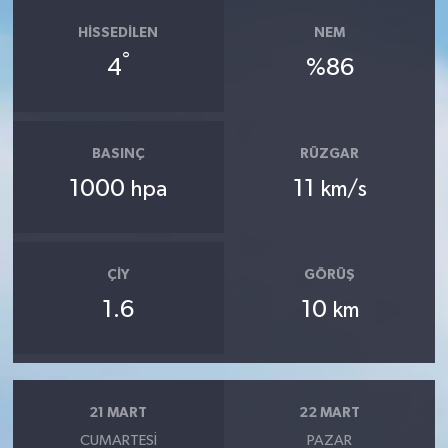
HISSEDILEN
NEM
°
4
%86
BASINÇ
RÜZGAR
1000
11
hpa
km/s
ÇIY
GÖRÜŞ
1.6
10
km
21 MART
22 MART
CUMARTESI
PAZAR