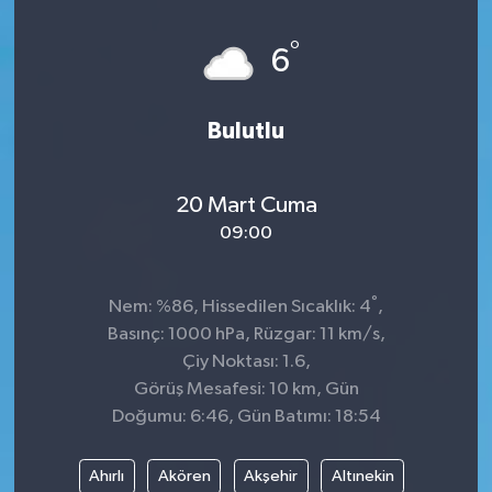
Spor
°
6
Teknoloji
Bulutlu
Tatil ve Seyahat
20 Mart Cuma
Çevre
09:00
Okul Gazetesi
°
Nem: %86, Hissedilen Sıcaklık: 4
,
Basınç: 1000 hPa, Rüzgar: 11 km/s,
Çiy Noktası: 1.6,
Görüş Mesafesi: 10 km, Gün
Doğumu: 6:46, Gün Batımı: 18:54
Ahırlı
Akören
Akşehir
Altınekin