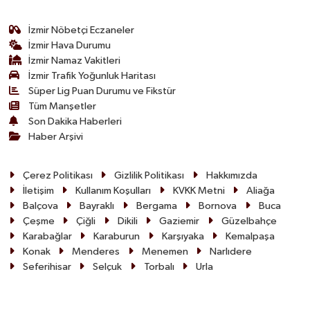
İzmir Nöbetçi Eczaneler
İzmir Hava Durumu
İzmir Namaz Vakitleri
İzmir Trafik Yoğunluk Haritası
Süper Lig Puan Durumu ve Fikstür
Tüm Manşetler
Son Dakika Haberleri
Haber Arşivi
Çerez Politikası
Gizlilik Politikası
Hakkımızda
İletişim
Kullanım Koşulları
KVKK Metni
Aliağa
Balçova
Bayraklı
Bergama
Bornova
Buca
Çeşme
Çiğli
Dikili
Gaziemir
Güzelbahçe
Karabağlar
Karaburun
Karşıyaka
Kemalpaşa
Konak
Menderes
Menemen
Narlıdere
Seferihisar
Selçuk
Torbalı
Urla