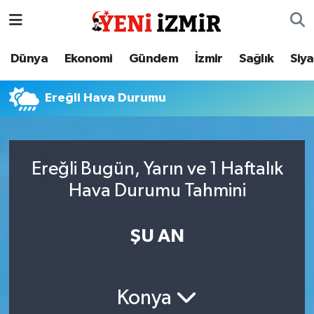
Dünya
İzmir Nöbetçi Eczaneler
Dünya
Ekonomi
Gündem
İzmir
Sağlık
Siy
Ekonomi
İzmir Hava Durumu
Ereğli Hava Durumu
Gündem
İzmir Namaz Vakitleri
İzmir
İzmir Trafik Yoğunluk Haritası
Ereğli Bugün, Yarın ve 1 Haftalık
Hava Durumu Tahmini
Sağlık
Süper Lig Puan Durumu ve Fikstür
Siyaset
Tüm Manşetler
ŞU AN
Magazin
Son Dakika Haberleri
Konya
Resmi İlanlar
Haber Arşivi