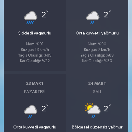
°
°
2
2
Şiddetli yağmurlu
Orta kuvvetli yağmurlu
Nem: %91
Nem: %90
Rüzgar: 13 km/h
Rüzgar: 7 km/h
Yağış Olasılığı: %89
Yağış Olasılığı: %89
Kar Olasılığı: %22
Kar Olasılığı: %30
23 MART
24 MART
PAZARTESI
SALI
°
°
2
2
Orta kuvvetli yağmurlu
Bölgesel düzensiz yağmur