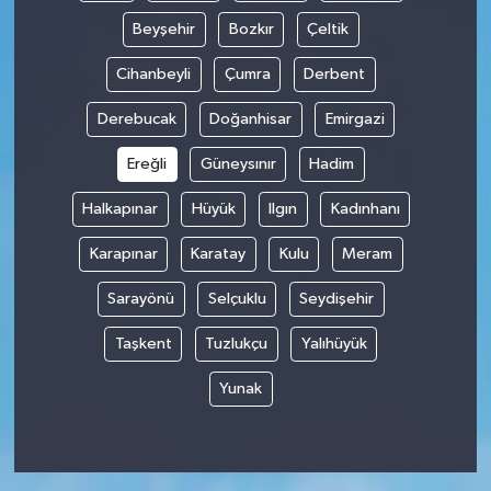
Beyşehir
Bozkır
Çeltik
Cihanbeyli
Çumra
Derbent
Derebucak
Doğanhisar
Emirgazi
Ereğli
Güneysınır
Hadim
Halkapınar
Hüyük
Ilgın
Kadınhanı
Karapınar
Karatay
Kulu
Meram
Sarayönü
Selçuklu
Seydişehir
Taşkent
Tuzlukçu
Yalıhüyük
Yunak