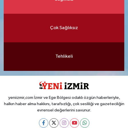
Çok Sağlıksız
Tehlikeli
yeniizmir,com İzmir ve Ege Bölgesi odaklı özgün haberleriyle,
halkın haber alma hakkını, tarafsızlığı, çok sesliliği ve gazeteciliğin
evrensel değerlerini savunur.